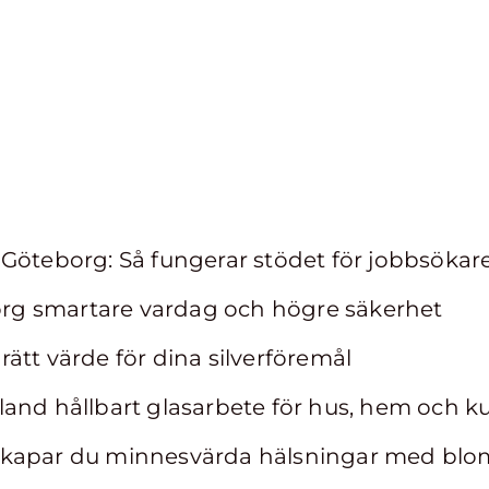
Göteborg: Så fungerar stödet för jobbsökar
borg smartare vardag och högre säkerhet
u rätt värde för dina silverföremål
and hållbart glasarbete för hus, hem och ku
skapar du minnesvärda hälsningar med bl