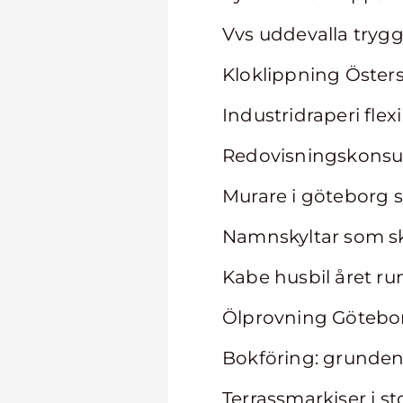
Vvs uddevalla trygg
Kloklippning Östers
Industridraperi flex
Redovisningskonsult
Murare i göteborg så
Namnskyltar som sk
Kabe husbil året r
Ölprovning Göteborg
Bokföring: grunden 
Terrassmarkiser i s