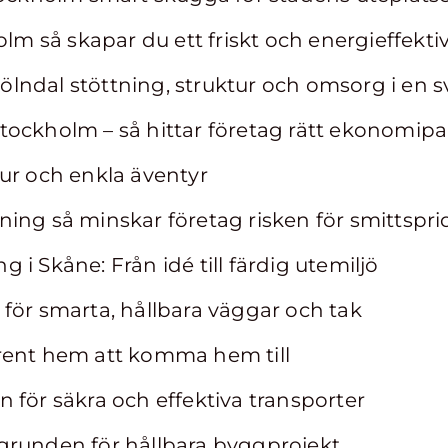
holm så skapar du ett friskt och energieffekt
ndal stöttning, struktur och omsorg i en sv
tockholm – så hittar företag rätt ekonomipa
ur och enkla äventyr
ing så minskar företag risken för smittspr
i Skåne: Från idé till färdig utemiljö
för smarta, hållbara väggar och tak
rent hem att komma hem till
 för säkra och effektiva transporter
grunden för hållbara byggprojekt