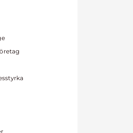
ge
företag
esstyrka
er