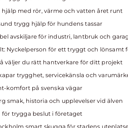
 hjälp med rör, värme och vatten året runt
und trygg hjälp för hundens tassar
ibel avskiljare för industri, lantbruk och gara
: Nyckelperson för ett tryggt och lönsamt 
 väljer du rätt hantverkare för ditt projekt
apar trygghet, servicekänsla och varumärk
unt-komfort på svenska vägar
 smak, historia och upplevelser vid älven
för trygga beslut i företaget
tockholm smart skugga för stadens uteplats