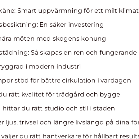
åne: Smart uppvärmning för ett milt klimat
besiktning: En säker investering
d nära möten med skogens konung
tädning: Så skapas en ren och fungerande 
yggrad i modern industri
r stöd för bättre cirkulation i vardagen
 du rätt kvalitet för trädgård och bygge
ittar du rätt studio och stil i staden
ljus, trivsel och längre livslängd på dina fö
äljer du rätt hantverkare för hållbart result