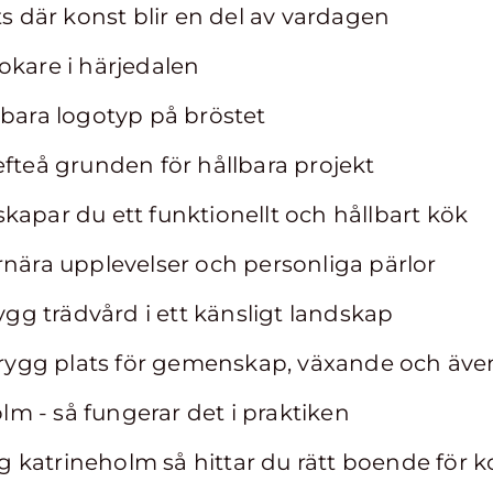
ts där konst blir en del av vardagen
okare i härjedalen
 bara logotyp på bröstet
efteå grunden för hållbara projekt
kapar du ett funktionellt och hållbart kök
rnära upplevelser och personliga pärlor
rygg trädvård i ett känsligt landskap
ygg plats för gemenskap, växande och äve
m - så fungerar det i praktiken
katrineholm så hittar du rätt boende för k