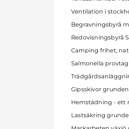
Ventilation i stock
Begravningsbyrå möl
Redovisningsbyrå S
Camping frihet, nat
Salmonella provtagn
Trädgårdsanläggning 
Gipsskivor grunden 
Hemstädning - ett 
Lastsäkring grunden
Markarbeten växjö 