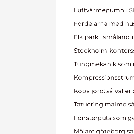
Luftvärmepump i Sk
Fördelarna med hus
Elk park i smålan
Stockholm-kontorss
Tungmekanik som r
Kompressionsstrumpo
Köpa jord: så väljer
Tatuering malmö så h
Fönsterputs som ger 
Målare göteborg så v