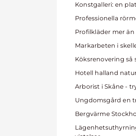
Konstgalleri: en pla
Professionella rörm
Profilkläder mer än
Markarbeten i skell
Köksrenovering så s
Hotell halland natu
Arborist i Skåne - t
Ungdomsgård en tr
Bergvärme Stockhol
Lägenhetsuthyrning 