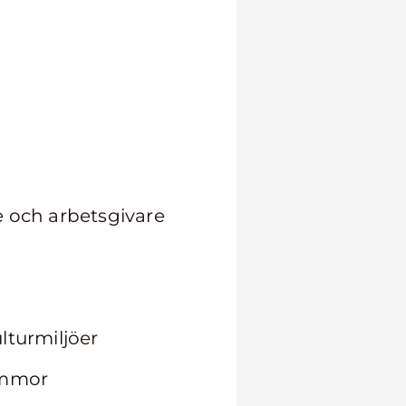
e och arbetsgivare
lturmiljöer
ommor