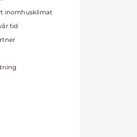
ivt inomhusklimat
år tid
rtner
idning