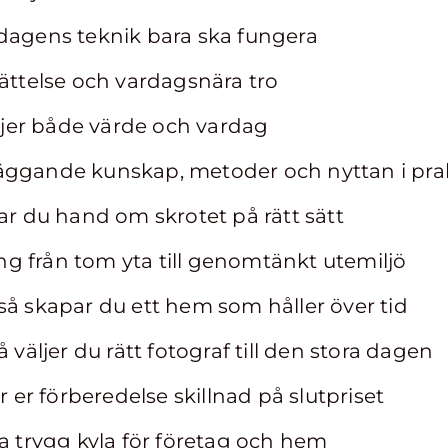
rdagens teknik bara ska fungera
rättelse och vardagsnära tro
jer både värde och vardag
äggande kunskap, metoder och nyttan i pra
tar du hand om skrotet på rätt sätt
g från tom yta till genomtänkt utemiljö
så skapar du ett hem som håller över tid
å väljer du rätt fotograf till den stora dagen
ör er förberedelse skillnad på slutpriset
la trygg kyla för företag och hem