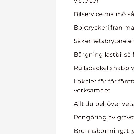
vistelser
Bilservice malmö så
Boktryckeri från ma
Säkerhetsbrytare en
Bärgning lastbil så
Rullspackel snabb vä
Lokaler för för före
verksamhet
Allt du behöver ve
Rengöring av gravs
Brunnsborrning: tryg