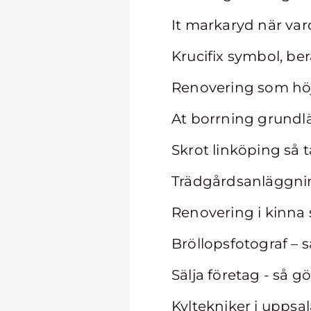
It markaryd när va
Krucifix symbol, be
Renovering som hö
At borrning grundl
Skrot linköping så 
Trädgårdsanläggnin
Renovering i kinna 
Bröllopsfotograf – s
Sälja företag - så g
Kyltekniker i uppsa