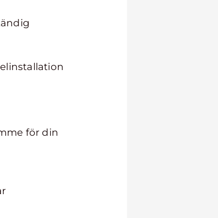
ständig
linstallation
rymme för din
år