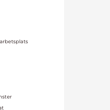
arbetsplats
nster
at