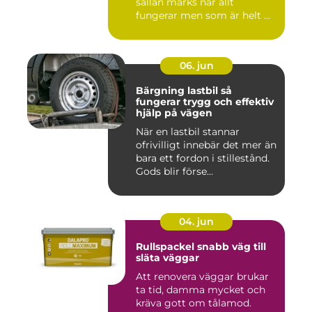
sällan märks när allt
fungerar men som är helt ...
06. jun
Bärgning lastbil så
fungerar trygg och effektiv
hjälp på vägen
När en lastbil stannar
ofrivilligt innebär det mer än
bara ett fordon i stillestånd.
Gods blir förse...
04. jun
Rullspackel snabb väg till
släta väggar
Att renovera väggar brukar
ta tid, damma mycket och
kräva gott om tålamod.