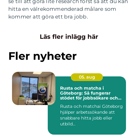
se till att göra lite research först så att du kan
hitta en välrekommenderad målare som
kommer att göra ett bra jobb.
Läs fler inlägg här
Fler nyheter
05. aug
Rusta och matcha i
Göteborg: Så fungerar
stödet för jobbsökare och
arbetsgivare
Rusta och matchai Göteborg
hjälper arbetssökande att
snabbare hitta jobb eller
utbild...