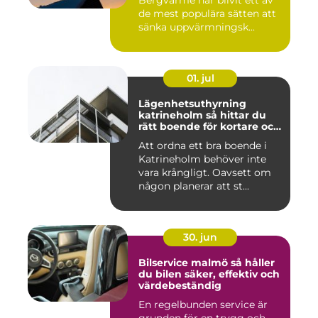
de mest populära sätten att
sänka uppvärmningsk...
01. jul
Lägenhetsuthyrning
katrineholm så hittar du
rätt boende för kortare och
längre vistelser
Att ordna ett bra boende i
Katrineholm behöver inte
vara krångligt. Oavsett om
någon planerar att st...
30. jun
Bilservice malmö så håller
du bilen säker, effektiv och
värdebeständig
En regelbunden service är
grunden för en trygg och