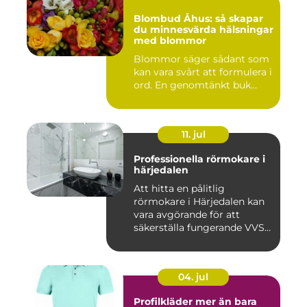
Blombud Åhus: så skapar
du minnesvärda hälsningar
med blommor
Blommor säger sådant som
kan vara svårt att formulera i
ord. En genomtänkt buk...
11. jul
Professionella rörmokare i
härjedalen
Att hitta en pålitlig
rörmokare i Härjedalen kan
vara avgörande för att
säkerställa fungerande VVS-
s...
04. jul
Profilkläder mer än bara