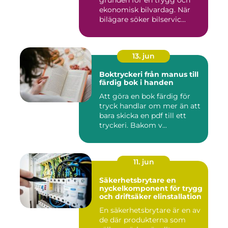
ekonomisk bilvardag. När
bilägare söker bilservic...
13. jun
Boktryckeri från manus till
färdig bok i handen
Att göra en bok färdig för
tryck handlar om mer än att
bara skicka en pdf till ett
tryckeri. Bakom v...
11. jun
Säkerhetsbrytare en
nyckelkomponent för trygg
och driftsäker elinstallation
En säkerhetsbrytare är en av
de där produkterna som