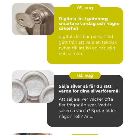
05. aug
Digitala lås i göteborg
smartare vardag och högre
säkerhet
digitala lås har på kort tid
gått från att vara en teknisk
nyhet till att bli en naturlig
del av mån...
03. aug
Sälja silver så får du rätt
värde för dina silverföremål
Att sälja silver väcker ofta
fler frågor än svar. Vad är
sakerna värda? Spelar ålder
någon roll? Är ...