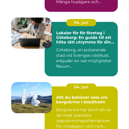
Många husägare och
hantve...
04. jun
Lokaler för för företag i
Göteborg: En guide till att
hitta rätt utrymme för din
verksamhet
Göteborg, en pulserande
stad vid Sveriges västkust,
erbjuder en rad möjligheter
f&oum...
04. jun
Allt du behöver veta om
bergvärme i stockholm
Bergvärme har blivit ett av
de mest populära
uppvärmningsalternativen
för villaägare i och runt