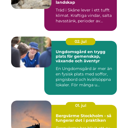
landskap
Träd i Skåne lever i ett tufft
klimat. Kraftiga vindar, salta
havsstänk, perioder av...
02. jul
Ungdomsgård en trygg
plats för gemenskap,
växande och äventyr
En Ungdomsgård är mer än
en fysisk plats med soffor,
pingisbord och kvällsöppna
lokaler. För många u...
01. jul
Bergvärme Stockholm - så
fungerar det i praktiken
Bergvärme har blivit ett av