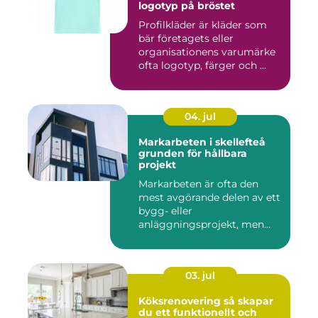
logotyp på bröstet
Profilkläder är kläder som
bär företagets eller
organisationens varumärke
ofta logotyp, färger och ...
04. jul
Markarbeten i skellefteå
grunden för hållbara
projekt
Markarbeten är ofta den
mest avgörande delen av ett
bygg- eller
anläggningsprojekt, men
också den de...
03. jul
Köksrenovering så skapar
du ett funktionellt och