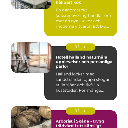
hållbart kök
En genomtänkt
köksrenovering handlar om
mer än nya luckor och
moderna vitvaror. Ett bra
kök ska fung...
02. jul
Hotell halland naturnära
upplevelser och personliga
pärlor
Halland lockar med
sandstränder, djupa skogar,
stilla sjöar och livfulla
kuststäder. För många
räcke...
02. jul
Arborist i Skåne - trygg
trädvård i ett känsligt