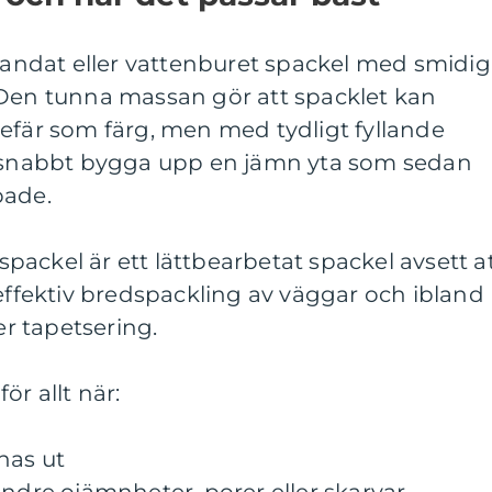
blandat eller vattenburet spackel med smidig
 Den tunna massan gör att spacklet kan
efär som färg, men med tydligt fyllande
t snabbt bygga upp en jämn yta som sedan
pade.
lspackel är ett lättbearbetat spackel avsett a
 effektiv bredspackling av väggar och ibland
er tapetsering.
r allt när:
nas ut