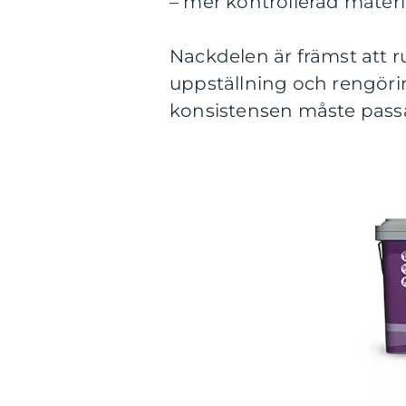
– mer kontrollerad mater
Nackdelen är främst att r
uppställning och rengörin
konsistensen måste pass