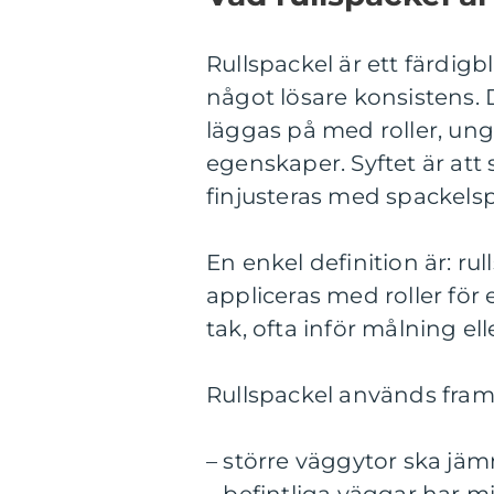
Rullspackel är ett färdig
något lösare konsistens.
läggas på med roller, ung
egenskaper. Syftet är at
finjusteras med spackels
En enkel definition är: rul
appliceras med roller för
tak, ofta inför målning ell
Rullspackel används framfö
– större väggytor ska jäm