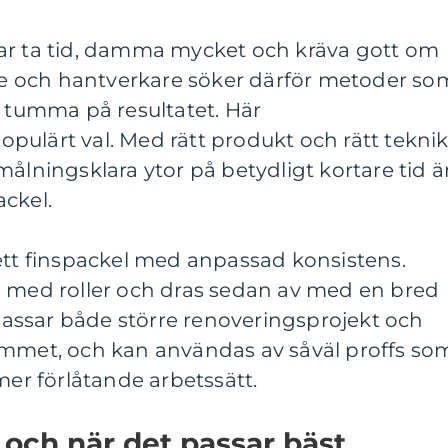
ar ta tid, damma mycket och kräva gott om
 och hantverkare söker därför metoder so
t tumma på resultatet. Här
opulärt val. Med rätt produkt och rätt tekni
målningsklara ytor på betydligt kortare tid 
ckel.
ett finspackel med anpassad konsistens.
n med roller och dras sedan av med en bred
ssar både större renoveringsprojekt och
emmet, och kan användas av såväl proffs so
mer förlåtande arbetssätt.
 och när det passar bäst