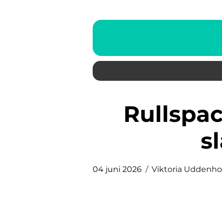
Rullspackel snabb väg till
s
04 juni 2026
Viktoria Uddenh