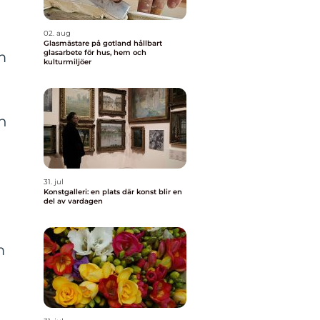
02. aug
Glasmästare på gotland hållbart
glasarbete för hus, hem och
m
kulturmiljöer
k
än
31. jul
Konstgalleri: en plats där konst blir en
del av vardagen
m