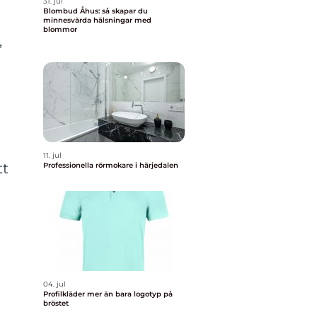
31. jul
Blombud Åhus: så skapar du
minnesvärda hälsningar med
blommor
,
11. jul
tt
Professionella rörmokare i härjedalen
04. jul
Profilkläder mer än bara logotyp på
bröstet