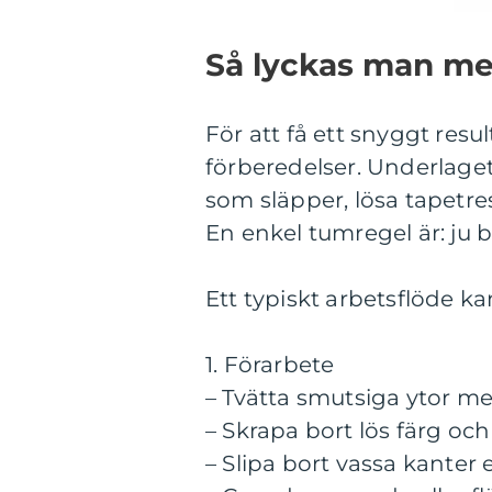
Så lyckas man med
För att få ett snyggt res
förberedelser. Underlaget
som släpper, lösa tapetre
En enkel tumregel är: ju b
Ett typiskt arbetsflöde kan
1. Förarbete
– Tvätta smutsiga ytor me
– Skrapa bort lös färg oc
– Slipa bort vassa kanter e