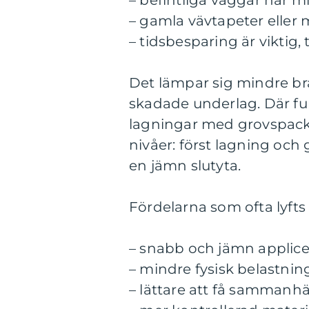
– befintliga väggar har m
– gamla vävtapeter eller 
– tidsbesparing är viktig,
Det lämpar sig mindre bra 
skadade underlag. Där fun
lagningar med grovspacke
nivåer: först lagning och 
en jämn slutyta.
Fördelarna som ofta lyfts 
– snabb och jämn applicer
– mindre fysisk belastn
– lättare att få sammanhä