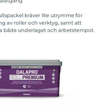
ialåtgång
ullspackel kräver lite utrymme för
g av roller och verktyg, samt att
a både underlaget och arbetstempot.