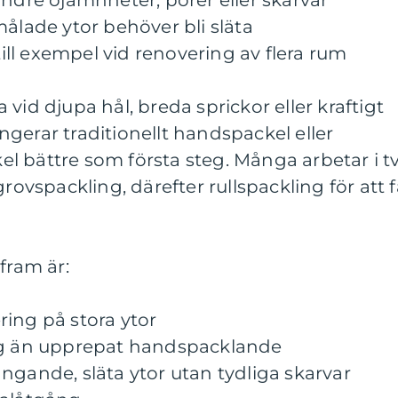
indre ojämnheter, porer eller skarvar
målade ytor behöver bli släta
 till exempel vid renovering av flera rum
vid djupa hål, breda sprickor eller kraftigt
gerar traditionellt handspackel eller
l bättre som första steg. Många arbetar i t
grovspackling, därefter rullspackling för att 
fram är:
ing på stora ytor
ing än upprepat handspacklande
ngande, släta ytor utan tydliga skarvar