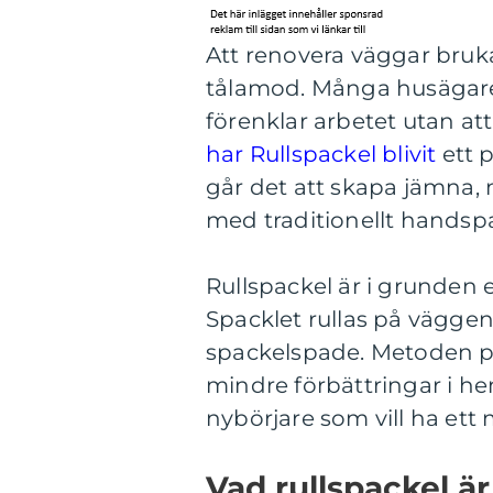
Att renovera väggar bruk
tålamod. Många husägare
förenklar arbetet utan at
har Rullspackel blivit
ett p
går det att skapa jämna, 
med traditionellt handspa
Rullspackel är i grunden 
Spacklet rullas på vägge
spackelspade. Metoden pa
mindre förbättringar i h
nybörjare som vill ha ett 
Vad rullspackel är