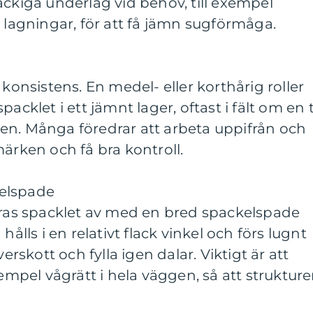
äckiga underlag vid behov, till exempel
e lagningar, för att få jämn sugförmåga.
 konsistens. En medel- eller korthårig roller
acklet i ett jämnt lager, oftast i fält om en ti
en. Många föredrar att arbeta uppifrån och
märken och få bra kontroll.
elspade
 dras spacklet av med en bred spackelspade
hålls i en relativt flack vinkel och förs lugnt
verskott och fylla igen dalar. Viktigt är att
xempel vågrätt i hela väggen, så att struktur