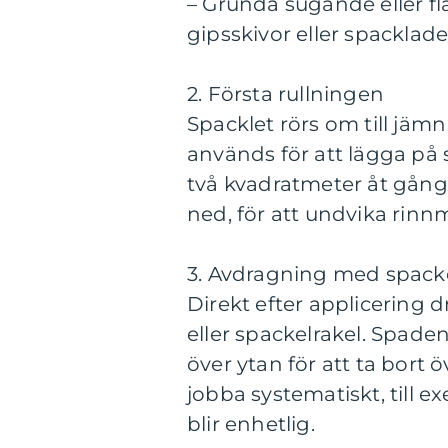
– Grunda sugande eller fl
gipsskivor eller spacklad
2. Första rullningen
Spacklet rörs om till jämn
används för att lägga på sp
två kvadratmeter åt gång
ned, för att undvika rinn
3. Avdragning med spack
Direkt efter applicering
eller spackelrakel. Spaden 
över ytan för att ta bort ö
jobba systematiskt, till e
blir enhetlig.