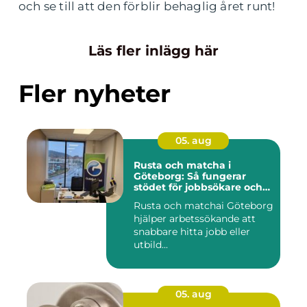
och se till att den förblir behaglig året runt!
Läs fler inlägg här
Fler nyheter
05. aug
Rusta och matcha i
Göteborg: Så fungerar
stödet för jobbsökare och
arbetsgivare
Rusta och matchai Göteborg
hjälper arbetssökande att
snabbare hitta jobb eller
utbild...
05. aug