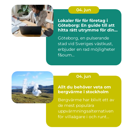
04. jun
Lokaler för för företag i
Göteborg: En guide till att
hitta rätt utrymme för din
verksamhet
Göteborg, en pulserande
stad vid Sveriges västkust,
erbjuder en rad möjligheter
f&oum...
04. jun
Allt du behöver veta om
bergvärme i stockholm
Bergvärme har blivit ett av
de mest populära
uppvärmningsalternativen
för villaägare i och runt
Stoc...