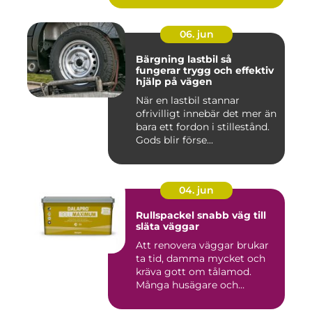
06. jun
Bärgning lastbil så
fungerar trygg och effektiv
hjälp på vägen
När en lastbil stannar
ofrivilligt innebär det mer än
bara ett fordon i stillestånd.
Gods blir förse...
04. jun
Rullspackel snabb väg till
släta väggar
Att renovera väggar brukar
ta tid, damma mycket och
kräva gott om tålamod.
Många husägare och
hantve...