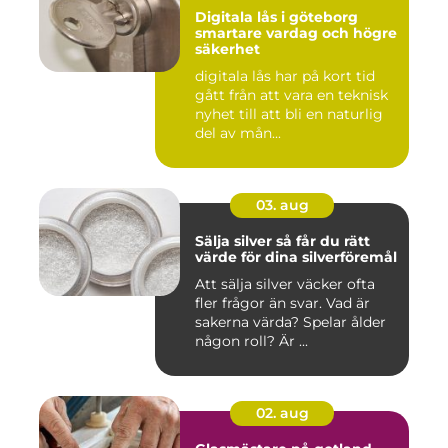
Digitala lås i göteborg
smartare vardag och högre
säkerhet
digitala lås har på kort tid
gått från att vara en teknisk
nyhet till att bli en naturlig
del av mån...
03. aug
Sälja silver så får du rätt
värde för dina silverföremål
Att sälja silver väcker ofta
fler frågor än svar. Vad är
sakerna värda? Spelar ålder
någon roll? Är ...
02. aug