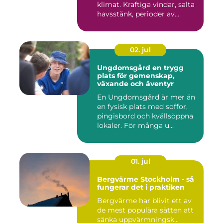
klimat. Kraftiga vindar, salta
havsstänk, perioder av...
02. jul
Ungdomsgård en trygg
plats för gemenskap,
växande och äventyr
En Ungdomsgård är mer än
en fysisk plats med soffor,
pingisbord och kvällsöppna
lokaler. För många u...
01. jul
Bergvärme Stockholm - så
fungerar det i praktiken
Bergvärme har blivit ett av
de mest populära sätten att
sänka uppvärmningsk...