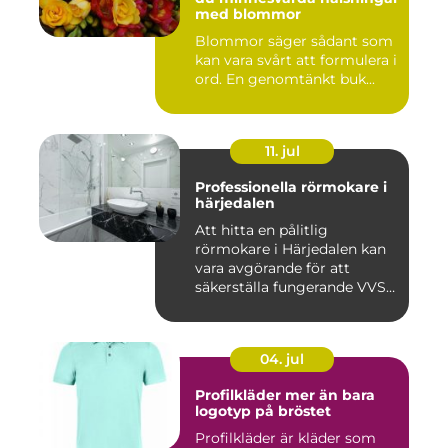
med blommor
Blommor säger sådant som
kan vara svårt att formulera i
ord. En genomtänkt buk...
11. jul
Professionella rörmokare i
härjedalen
Att hitta en pålitlig
rörmokare i Härjedalen kan
vara avgörande för att
säkerställa fungerande VVS-
s...
04. jul
Profilkläder mer än bara
logotyp på bröstet
Profilkläder är kläder som