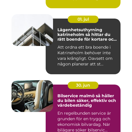
01. jul
Lägenhetsuthyrning
katrineholm så hittar du
rätt boende för kortare och
längre vistelser
Att ordna ett bra boende i
Katrineholm behöver inte
vara krångligt. Oavsett om
någon planerar att st...
30. jun
Bilservice malmö så håller
du bilen säker, effektiv och
värdebeständig
En regelbunden service är
grunden för en trygg och
ekonomisk bilvardag. När
bilägare söker bilservic...