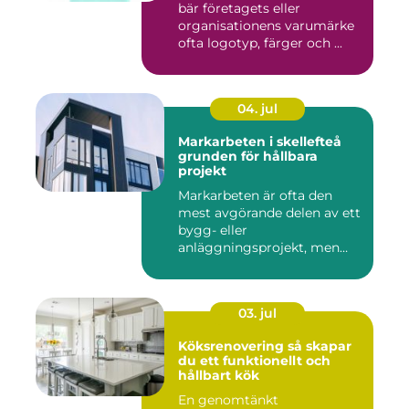
bär företagets eller
organisationens varumärke
ofta logotyp, färger och ...
04. jul
Markarbeten i skellefteå
grunden för hållbara
projekt
Markarbeten är ofta den
mest avgörande delen av ett
bygg- eller
anläggningsprojekt, men
också den de...
03. jul
Köksrenovering så skapar
du ett funktionellt och
hållbart kök
En genomtänkt