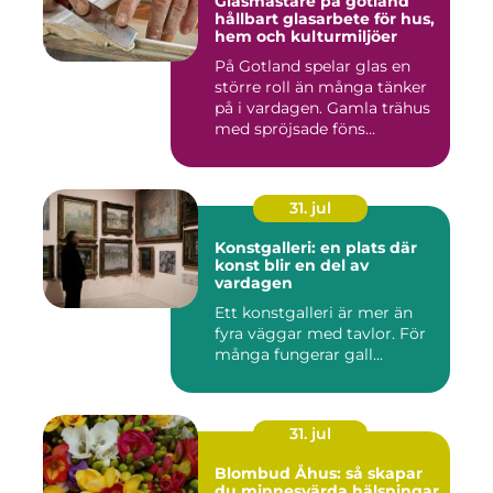
Glasmästare på gotland
hållbart glasarbete för hus,
hem och kulturmiljöer
På Gotland spelar glas en
större roll än många tänker
på i vardagen. Gamla trähus
med spröjsade föns...
31. jul
Konstgalleri: en plats där
konst blir en del av
vardagen
Ett konstgalleri är mer än
fyra väggar med tavlor. För
många fungerar gall...
31. jul
Blombud Åhus: så skapar
du minnesvärda hälsningar