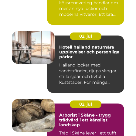
köksrenovering handlar om
mer än nya luckor och
moderna vitvaror. Ett bra
kök ska fung...
02. jul
Hotell halland naturnära
upplevelser och personliga
pärlor
Halland lockar med
sandstränder, djupa skogar,
stilla sjöar och livfulla
kuststäder. För många
räcke...
02. jul
Arborist i Skåne - trygg
trädvård i ett känsligt
landskap
Träd i Skåne lever i ett tufft