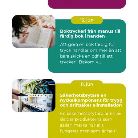
13. jun
Boktryckeri från manus till
färdig bok i handen
Att göra en bok färdig för
tryck handlar om mer än att
bara skicka en pdf till ett
tryckeri. Bakom v...
11. jun
Säkerhetsbrytare en
nyckelkomponent för trygg
och driftsäker elinstallation
En säkerhetsbrytare är en av
de där produkterna som
sällan märks när allt
fungerar men som är helt ...