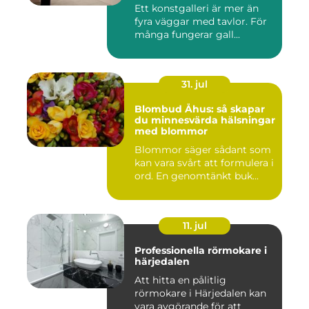
Ett konstgalleri är mer än
fyra väggar med tavlor. För
många fungerar gall...
31. jul
Blombud Åhus: så skapar
du minnesvärda hälsningar
med blommor
Blommor säger sådant som
kan vara svårt att formulera i
ord. En genomtänkt buk...
11. jul
Professionella rörmokare i
härjedalen
Att hitta en pålitlig
rörmokare i Härjedalen kan
vara avgörande för att