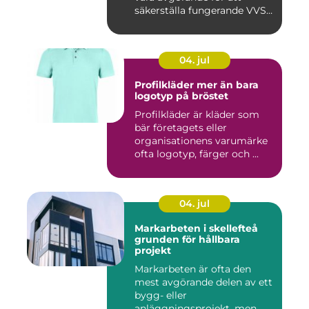
säkerställa fungerande VVS-
s...
04. jul
Profilkläder mer än bara
logotyp på bröstet
Profilkläder är kläder som
bär företagets eller
organisationens varumärke
ofta logotyp, färger och ...
04. jul
Markarbeten i skellefteå
grunden för hållbara
projekt
Markarbeten är ofta den
mest avgörande delen av ett
bygg- eller
anläggningsprojekt, men