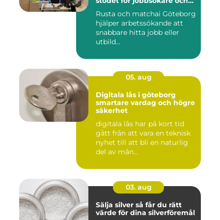
stödet för jobbsökare och
arbetsgivare
Rusta och matchai Göteborg
hjälper arbetssökande att
snabbare hitta jobb eller
utbild...
05. aug
Digitala lås i göteborg
smartare vardag och högre
säkerhet
digitala lås har på kort tid
gått från att vara en teknisk
nyhet till att bli en naturlig
del av mån...
03. aug
Sälja silver så får du rätt
värde för dina silverföremål