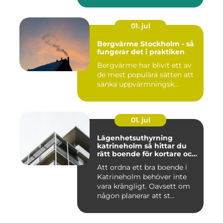
01. jul
Bergvärme Stockholm - så
fungerar det i praktiken
Bergvärme har blivit ett av
de mest populära sätten att
sänka uppvärmningsk...
01. jul
Lägenhetsuthyrning
katrineholm så hittar du
rätt boende för kortare och
längre vistelser
Att ordna ett bra boende i
Katrineholm behöver inte
vara krångligt. Oavsett om
någon planerar att st...