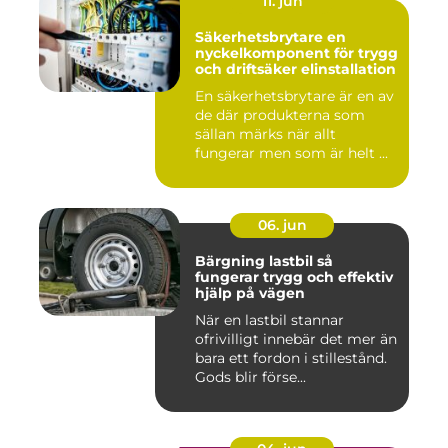
11. jun
Säkerhetsbrytare en
nyckelkomponent för trygg
och driftsäker elinstallation
En säkerhetsbrytare är en av
de där produkterna som
sällan märks när allt
fungerar men som är helt ...
06. jun
Bärgning lastbil så
fungerar trygg och effektiv
hjälp på vägen
När en lastbil stannar
ofrivilligt innebär det mer än
bara ett fordon i stillestånd.
Gods blir förse...