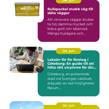
04. jun
Rullspackel snabb väg till
släta väggar
Att renovera väggar brukar
ta tid, damma mycket och
kräva gott om tålamod.
Många husägare och
hantve...
04. jun
Lokaler för för företag i
Göteborg: En guide till att
hitta rätt utrymme för din
verksamhet
Göteborg, en pulserande
stad vid Sveriges västkust,
erbjuder en rad möjligheter
f&oum...
04. jun