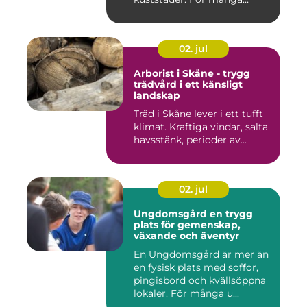
räcke...
02. jul
Arborist i Skåne - trygg
trädvård i ett känsligt
landskap
Träd i Skåne lever i ett tufft
klimat. Kraftiga vindar, salta
havsstänk, perioder av...
02. jul
Ungdomsgård en trygg
plats för gemenskap,
växande och äventyr
En Ungdomsgård är mer än
en fysisk plats med soffor,
pingisbord och kvällsöppna
lokaler. För många u...