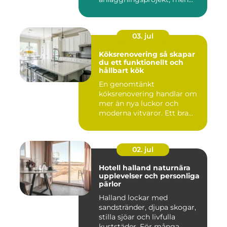
också den de...
03. jul
Köksrenovering så skapar
du ett funktionellt och
hållbart kök
En genomtänkt
köksrenovering handlar om
mer än nya luckor och
moderna vitvaror. Ett bra
kök ska fung...
02. jul
Hotell halland naturnära
upplevelser och personliga
pärlor
Halland lockar med
sandstränder, djupa skogar,
stilla sjöar och livfulla
kuststäder. För många