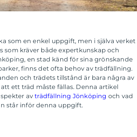
rka som en enkel uppgift, men i själva verket
ss som kräver både expertkunskap och
nköping, en stad känd för sina grönskande
rker, finns det ofta behov av trädfällning.
nden och trädets tillstånd är bara några av
tt ett träd måste fällas. Denna artikel
aspekter av
trädfällning Jönköping
och vad
 står inför denna uppgift.