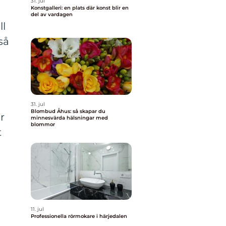
31. jul
Konstgalleri: en plats där konst blir en
del av vardagen
ll
så
31. jul
Blombud Åhus: så skapar du
r
minnesvärda hälsningar med
blommor
t
11. jul
Professionella rörmokare i härjedalen