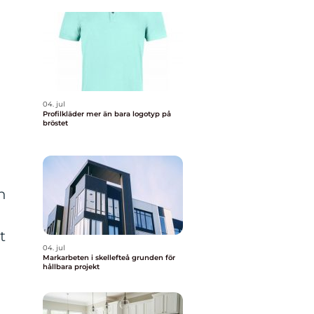
04. jul
Profilkläder mer än bara logotyp på
bröstet
n
t
04. jul
Markarbeten i skellefteå grunden för
hållbara projekt