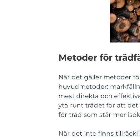
Metoder för trädf
När det gäller metoder för
huvudmetoder: markfällni
mest direkta och effektiva
yta runt trädet för att det
för träd som står mer isole
När det inte finns tillräckl