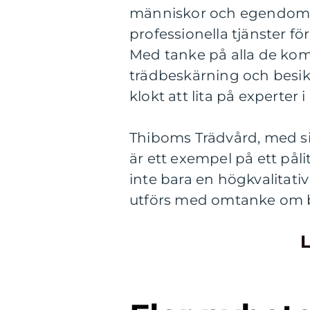
människor och egendom in
professionella tjänster f
Med tanke på alla de kom
trädbeskärning och besiktn
klokt att lita på experter 
Thiboms Trädvård, med s
är ett exempel på ett pål
inte bara en högkvalitativ
utförs med omtanke om b
L