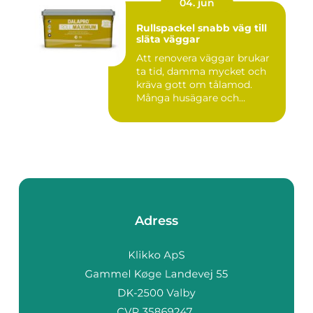
04. jun
Rullspackel snabb väg till
släta väggar
Att renovera väggar brukar
ta tid, damma mycket och
kräva gott om tålamod.
Många husägare och
hantve...
Adress