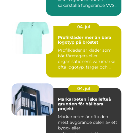
säkerställa fungerande VVS-
s...
04. jul
Profilkläder mer än bara
logotyp på bröstet
Profilkläder är kläder som
bär företagets eller
organisationens varumärke
ofta logotyp, färger och ...
04. jul
Markarbeten i skellefteå
grunden för hållbara
projekt
Markarbeten är ofta den
mest avgörande delen av ett
bygg- eller