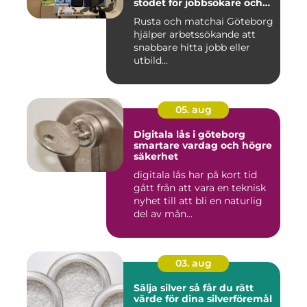
stödet för jobbsökare och
arbetsgivare
Rusta och matchai Göteborg
hjälper arbetssökande att
snabbare hitta jobb eller
utbild...
05. aug
Digitala lås i göteborg
smartare vardag och högre
säkerhet
digitala lås har på kort tid
gått från att vara en teknisk
nyhet till att bli en naturlig
del av mån...
03. aug
Sälja silver så får du rätt
värde för dina silverföremål