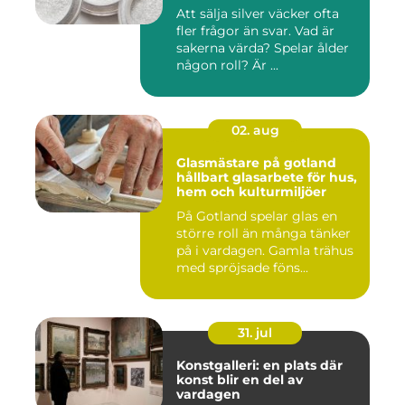
Att sälja silver väcker ofta
fler frågor än svar. Vad är
sakerna värda? Spelar ålder
någon roll? Är ...
02. aug
Glasmästare på gotland
hållbart glasarbete för hus,
hem och kulturmiljöer
På Gotland spelar glas en
större roll än många tänker
på i vardagen. Gamla trähus
med spröjsade föns...
31. jul
Konstgalleri: en plats där
konst blir en del av
vardagen