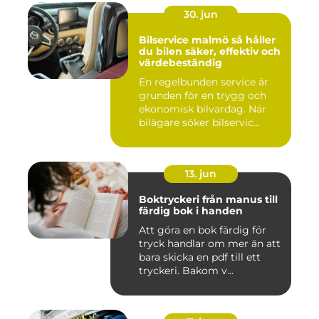
30. jun
Bilservice malmö så håller
du bilen säker, effektiv och
värdebeständig
En regelbunden service är
grunden för en trygg och
ekonomisk bilvardag. När
bilägare söker bilservic...
13. jun
Boktryckeri från manus till
färdig bok i handen
Att göra en bok färdig för
tryck handlar om mer än att
bara skicka en pdf till ett
tryckeri. Bakom v...