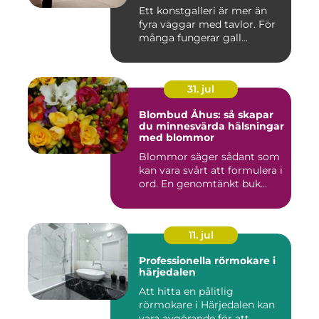
Ett konstgalleri är mer än
fyra väggar med tavlor. För
många fungerar gall...
31. jul
Blombud Åhus: så skapar
du minnesvärda hälsningar
med blommor
Blommor säger sådant som
kan vara svårt att formulera i
ord. En genomtänkt buk...
11. jul
Professionella rörmokare i
härjedalen
Att hitta en pålitlig
rörmokare i Härjedalen kan
vara avgörande för att