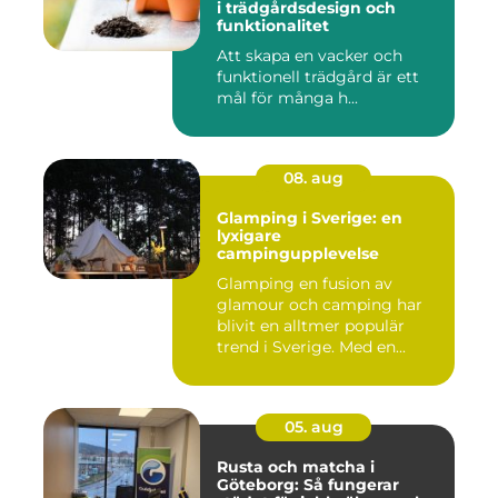
i trädgårdsdesign och
funktionalitet
Att skapa en vacker och
funktionell trädgård är ett
mål för många h...
08. aug
Glamping i Sverige: en
lyxigare
campingupplevelse
Glamping en fusion av
glamour och camping har
blivit en alltmer populär
trend i Sverige. Med en...
05. aug
Rusta och matcha i
Göteborg: Så fungerar