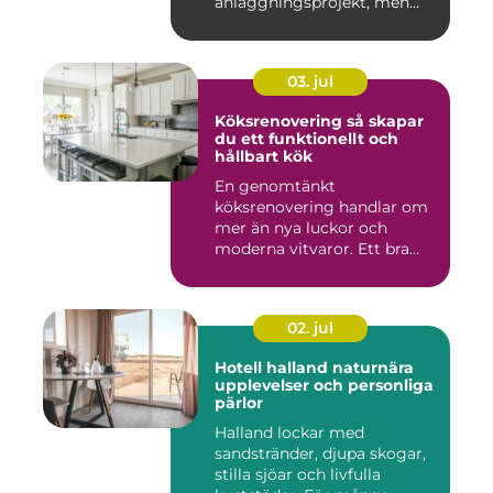
anläggningsprojekt, men
också den de...
03. jul
Köksrenovering så skapar
du ett funktionellt och
hållbart kök
En genomtänkt
köksrenovering handlar om
mer än nya luckor och
moderna vitvaror. Ett bra
kök ska fung...
02. jul
Hotell halland naturnära
upplevelser och personliga
pärlor
Halland lockar med
sandstränder, djupa skogar,
stilla sjöar och livfulla