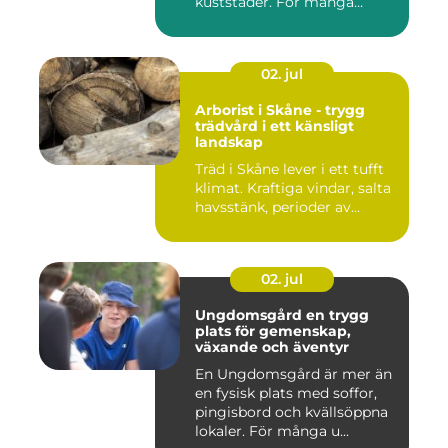
kuststäder. För många
räcke...
02. jul
Arborist i Skåne - trygg
trädvård i ett känsligt
landskap
Träd i Skåne lever i ett tufft
klimat. Kraftiga vindar, salta
havsstänk, perioder av...
02. jul
Ungdomsgård en trygg
plats för gemenskap,
växande och äventyr
En Ungdomsgård är mer än
en fysisk plats med soffor,
pingisbord och kvällsöppna
lokaler. För många u...