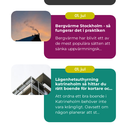
01. jul
Bergvärme Stockholm - så
fungerar det i praktiken
Bergvärme har blivit ett av
de mest populära sätten att
sänka uppvärmningsk...
01. jul
Lägenhetsuthyrning
katrineholm så hittar du
rätt boende för kortare och
längre vistelser
Att ordna ett bra boende i
Katrineholm behöver inte
vara krångligt. Oavsett om
någon planerar att st...