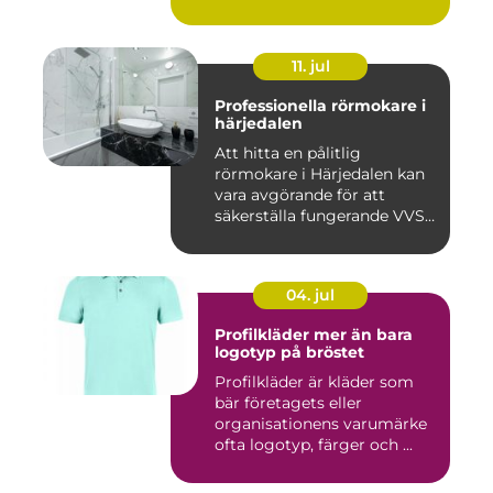
11. jul
Professionella rörmokare i
härjedalen
Att hitta en pålitlig
rörmokare i Härjedalen kan
vara avgörande för att
säkerställa fungerande VVS-
s...
04. jul
Profilkläder mer än bara
logotyp på bröstet
Profilkläder är kläder som
bär företagets eller
organisationens varumärke
ofta logotyp, färger och ...