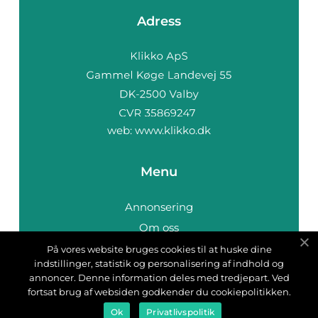
Adress
web:
www.klikko.dk
Menu
Annonsering
Om oss
Cookies
På vores website bruges cookies til at huske dine
indstillinger, statistik og personalisering af indhold og
Kontakta oss
annoncer. Denne information deles med tredjepart. Ved
Sitemap
fortsat brug af websiden godkender du cookiepolitikken.
Ok
Privatlivspolitik