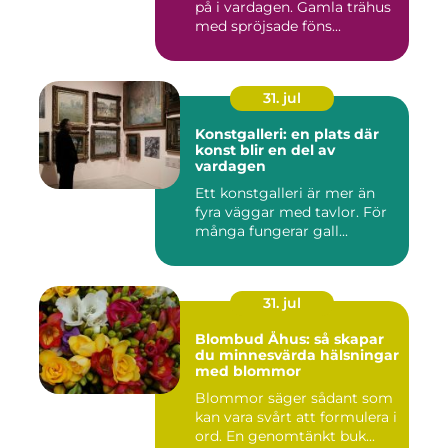
på i vardagen. Gamla trähus
med spröjsade föns...
31. jul
Konstgalleri: en plats där
konst blir en del av
vardagen
Ett konstgalleri är mer än
fyra väggar med tavlor. För
många fungerar gall...
31. jul
Blombud Åhus: så skapar
du minnesvärda hälsningar
med blommor
Blommor säger sådant som
kan vara svårt att formulera i
ord. En genomtänkt buk...