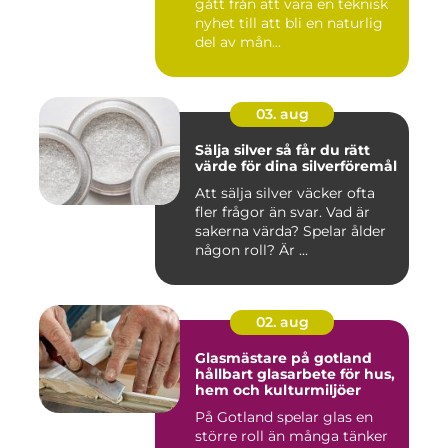
gått från att vara en teknisk
nyhet till att bli en naturlig
del av mån...
03. aug
Sälja silver så får du rätt
värde för dina silverföremål
Att sälja silver väcker ofta
fler frågor än svar. Vad är
sakerna värda? Spelar ålder
någon roll? Är ...
02. aug
Glasmästare på gotland
hållbart glasarbete för hus,
hem och kulturmiljöer
På Gotland spelar glas en
större roll än många tänker