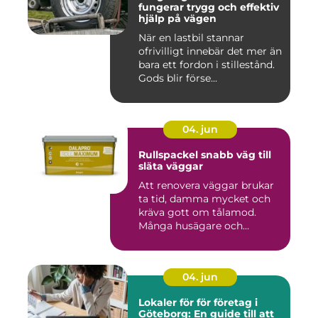
fungerar trygg och effektiv
hjälp på vägen
När en lastbil stannar
ofrivilligt innebär det mer än
bara ett fordon i stillestånd.
Gods blir förse...
04. jun
Rullspackel snabb väg till
släta väggar
Att renovera väggar brukar
ta tid, damma mycket och
kräva gott om tålamod.
Många husägare och
hantve...
04. jun
Lokaler för för företag i
Göteborg: En guide till att