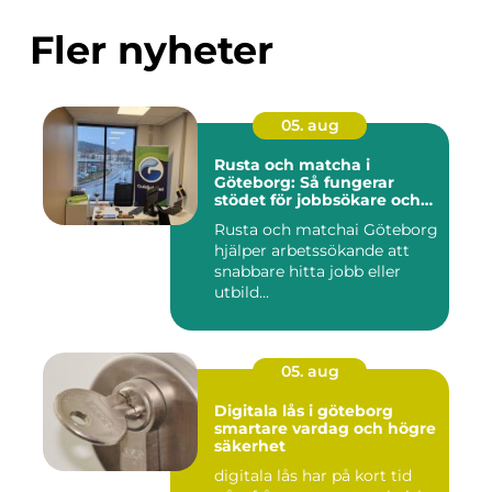
Fler nyheter
05. aug
Rusta och matcha i
Göteborg: Så fungerar
stödet för jobbsökare och
arbetsgivare
Rusta och matchai Göteborg
hjälper arbetssökande att
snabbare hitta jobb eller
utbild...
05. aug
Digitala lås i göteborg
smartare vardag och högre
säkerhet
digitala lås har på kort tid