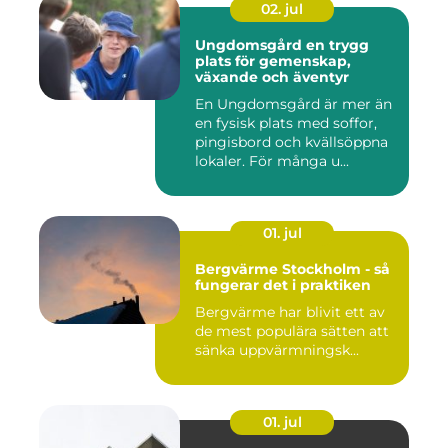
02. jul
Ungdomsgård en trygg
plats för gemenskap,
växande och äventyr
En Ungdomsgård är mer än
en fysisk plats med soffor,
pingisbord och kvällsöppna
lokaler. För många u...
01. jul
Bergvärme Stockholm - så
fungerar det i praktiken
Bergvärme har blivit ett av
de mest populära sätten att
sänka uppvärmningsk...
01. jul