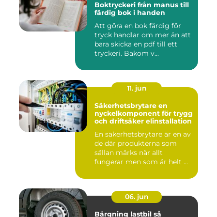
Boktryckeri från manus till
färdig bok i handen
Att göra en bok färdig för
tryck handlar om mer än att
bara skicka en pdf till ett
tryckeri. Bakom v...
11. jun
Säkerhetsbrytare en
nyckelkomponent för trygg
och driftsäker elinstallation
En säkerhetsbrytare är en av
de där produkterna som
sällan märks när allt
fungerar men som är helt ...
06. jun
Bärgning lastbil så