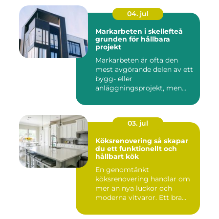
04. jul
Markarbeten i skellefteå
grunden för hållbara
projekt
Markarbeten är ofta den
mest avgörande delen av ett
bygg- eller
anläggningsprojekt, men
också den de...
03. jul
Köksrenovering så skapar
du ett funktionellt och
hållbart kök
En genomtänkt
köksrenovering handlar om
mer än nya luckor och
moderna vitvaror. Ett bra
kök ska fung...