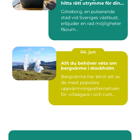
hitta rätt utrymme för din
verksamhet
Göteborg, en pulserande
stad vid Sveriges västkust,
erbjuder en rad möjligheter
f&oum...
04. jun
Allt du behöver veta om
bergvärme i stockholm
Bergvärme har blivit ett av
de mest populära
uppvärmningsalternativen
för villaägare i och runt
Stoc...