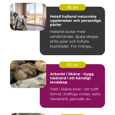
02. jul
Hotell halland naturnära
upplevelser och personliga
pärlor
Halland lockar med
sandstränder, djupa skogar,
stilla sjöar och livfulla
kuststäder. För många
räcke...
02. jul
Arborist i Skåne - trygg
trädvård i ett känsligt
landskap
Träd i Skåne lever i ett tufft
klimat. Kraftiga vindar, salta
havsstänk, perioder av...