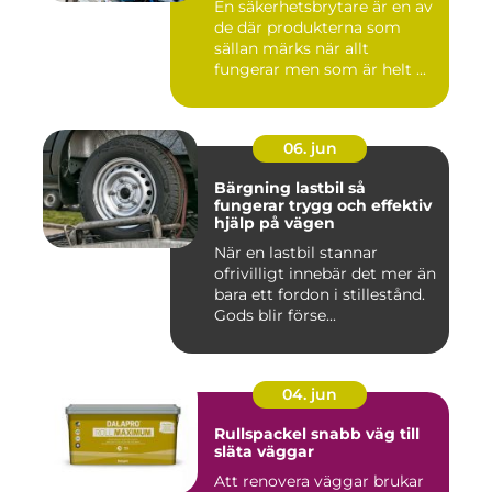
En säkerhetsbrytare är en av
de där produkterna som
sällan märks när allt
fungerar men som är helt ...
06. jun
Bärgning lastbil så
fungerar trygg och effektiv
hjälp på vägen
När en lastbil stannar
ofrivilligt innebär det mer än
bara ett fordon i stillestånd.
Gods blir förse...
04. jun
Rullspackel snabb väg till
släta väggar
Att renovera väggar brukar