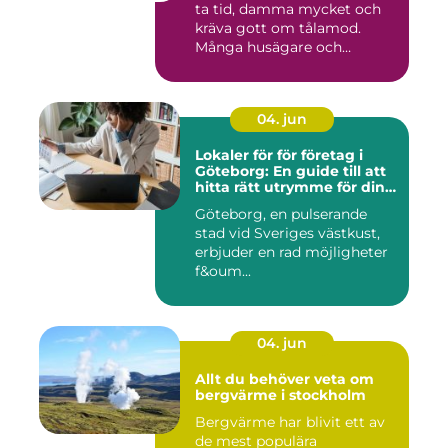
ta tid, damma mycket och
kräva gott om tålamod.
Många husägare och
hantve...
04. jun
Lokaler för för företag i
Göteborg: En guide till att
hitta rätt utrymme för din
verksamhet
Göteborg, en pulserande
stad vid Sveriges västkust,
erbjuder en rad möjligheter
f&oum...
04. jun
Allt du behöver veta om
bergvärme i stockholm
Bergvärme har blivit ett av
de mest populära