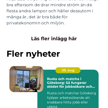
bra eftersom de drar mindre ström än de
flesta andra lampor och håller dessutom i
många år, det är bra både för
privatekonomin och miljön.
Läs fler inlägg här
Fler nyheter
05. aug
Rusta och matcha i
Göteborg: Så fungerar
stödet för jobbsökare och
arbetsgivare
Rusta och matchai Göteborg
hjälper arbetssökande att
snabbare hitta jobb eller
utbild...