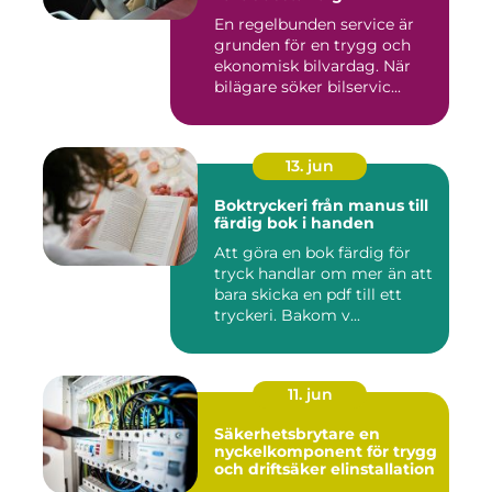
En regelbunden service är
grunden för en trygg och
ekonomisk bilvardag. När
bilägare söker bilservic...
13. jun
Boktryckeri från manus till
färdig bok i handen
Att göra en bok färdig för
tryck handlar om mer än att
bara skicka en pdf till ett
tryckeri. Bakom v...
11. jun
Säkerhetsbrytare en
nyckelkomponent för trygg
och driftsäker elinstallation