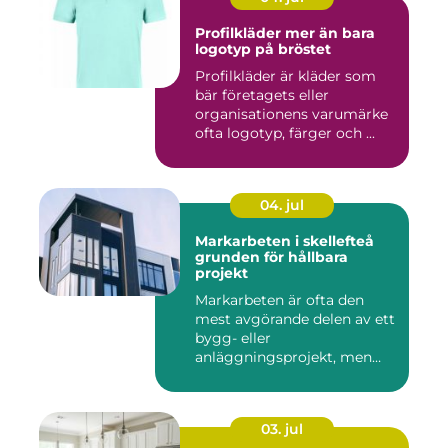
Profilkläder mer än bara
logotyp på bröstet
Profilkläder är kläder som
bär företagets eller
organisationens varumärke
ofta logotyp, färger och ...
04. jul
Markarbeten i skellefteå
grunden för hållbara
projekt
Markarbeten är ofta den
mest avgörande delen av ett
bygg- eller
anläggningsprojekt, men
också den de...
03. jul