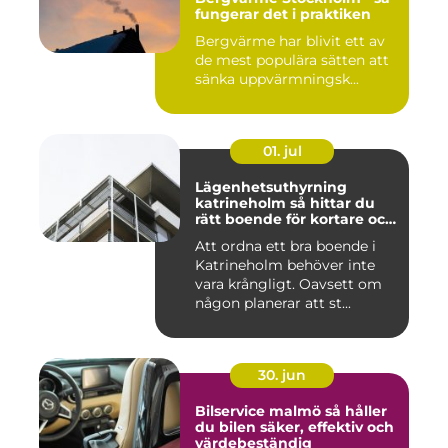
fungerar det i praktiken
Bergvärme har blivit ett av
de mest populära sätten att
sänka uppvärmningsk...
01. jul
Lägenhetsuthyrning
katrineholm så hittar du
rätt boende för kortare och
längre vistelser
Att ordna ett bra boende i
Katrineholm behöver inte
vara krångligt. Oavsett om
någon planerar att st...
30. jun
Bilservice malmö så håller
du bilen säker, effektiv och
värdebeständig