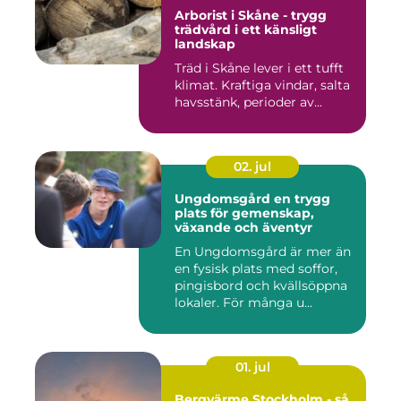
Arborist i Skåne - trygg
trädvård i ett känsligt
landskap
Träd i Skåne lever i ett tufft
klimat. Kraftiga vindar, salta
havsstänk, perioder av...
02. jul
Ungdomsgård en trygg
plats för gemenskap,
växande och äventyr
En Ungdomsgård är mer än
en fysisk plats med soffor,
pingisbord och kvällsöppna
lokaler. För många u...
01. jul
Bergvärme Stockholm - så