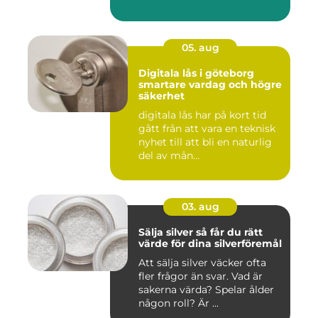
05. aug
Digitala lås i göteborg
smartare vardag och högre
säkerhet
digitala lås har på kort tid
gått från att vara en teknisk
nyhet till att bli en naturlig
del av mån...
03. aug
Sälja silver så får du rätt
värde för dina silverföremål
Att sälja silver väcker ofta
fler frågor än svar. Vad är
sakerna värda? Spelar ålder
någon roll? Är ...