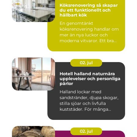
Köksrenovering så skapar
du ett funktionellt och
hållbart kök
En genomtänkt
köksrenovering handlar om
mer än nya luckor och
moderna vitvaror. Ett bra
kök ska fung...
02. jul
Hotell halland naturnära
upplevelser och personliga
pärlor
Halland lockar med
sandstränder, djupa skogar,
stilla sjöar och livfulla
kuststäder. För många
räcke...
02. jul