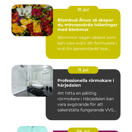
31. jul
Blombud Åhus: så skapar
du minnesvärda hälsningar
med blommor
Blommor säger sådant som
kan vara svårt att formulera i
ord. En genomtänkt buk...
11. jul
Professionella rörmokare i
härjedalen
Att hitta en pålitlig
rörmokare i Härjedalen kan
vara avgörande för att
säkerställa fungerande VVS-
s...
04. jul