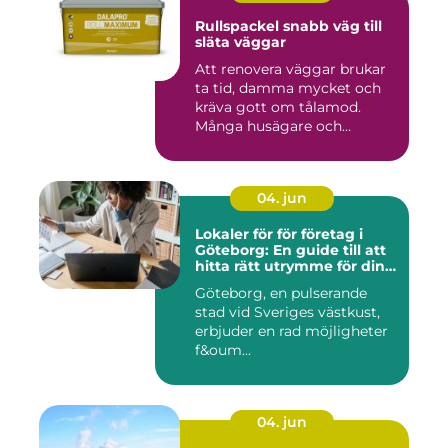
Rullspackel snabb väg till
släta väggar
Att renovera väggar brukar
ta tid, damma mycket och
kräva gott om tålamod.
Många husägare och
hantve...
04. jun
Lokaler för för företag i
Göteborg: En guide till att
hitta rätt utrymme för din
verksamhet
Göteborg, en pulserande
stad vid Sveriges västkust,
erbjuder en rad möjligheter
f&oum...
04. jun