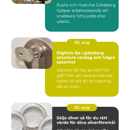
arbetsgivare
Rusta och matchai Göteborg
hjälper arbetssökande att
snabbare hitta jobb eller
utbild...
05. aug
Digitala lås i göteborg
smartare vardag och högre
säkerhet
digitala lås har på kort tid
gått från att vara en teknisk
nyhet till att bli en naturlig
del av mån...
03. aug
Sälja silver så får du rätt
värde för dina silverföremål