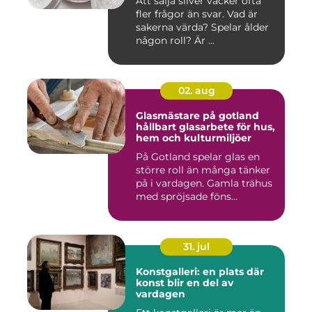
Att sälja silver väcker ofta
fler frågor än svar. Vad är
sakerna värda? Spelar ålder
någon roll? Är ...
02. aug
Glasmästare på gotland
hållbart glasarbete för hus,
hem och kulturmiljöer
På Gotland spelar glas en
större roll än många tänker
på i vardagen. Gamla trähus
med spröjsade föns...
31. jul
Konstgalleri: en plats där
konst blir en del av
vardagen