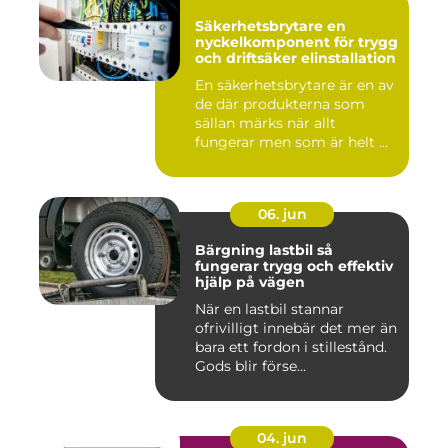
Säkerhetsbrytare en
nyckelkomponent för trygg
och driftsäker elinstallation
En säkerhetsbrytare är en av
de där produkterna som
sällan märks när allt
fungerar men som är helt ...
06. jun
Bärgning lastbil så
fungerar trygg och effektiv
hjälp på vägen
När en lastbil stannar
ofrivilligt innebär det mer än
bara ett fordon i stillestånd.
Gods blir förse...
04. jun