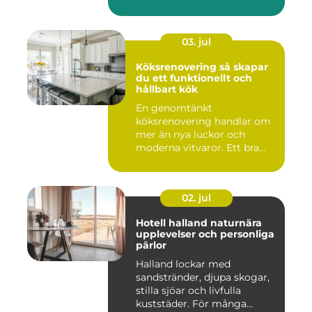
också den de...
03. jul
Köksrenovering så skapar
du ett funktionellt och
hållbart kök
En genomtänkt
köksrenovering handlar om
mer än nya luckor och
moderna vitvaror. Ett bra
kök ska fung...
02. jul
Hotell halland naturnära
upplevelser och personliga
pärlor
Halland lockar med
sandstränder, djupa skogar,
stilla sjöar och livfulla
kuststäder. För många