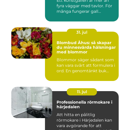
Ett konstgalleri är mer än
fyra väggar med tavlor. För
många fungerar gall...
31. jul
Blombud Åhus: så skapar
du minnesvärda hälsningar
med blommor
Blommor säger sådant som
kan vara svårt att formulera i
ord. En genomtänkt buk...
11. jul
Professionella rörmokare i
härjedalen
Att hitta en pålitlig
rörmokare i Härjedalen kan
vara avgörande för att