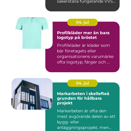
säkerställa fungerande VVS-
s...
04. jul
Profilkläder mer än bara
logotyp på bröstet
Profilkläder är kläder som
bär företagets eller
organisationens varumärke
ofta logotyp, färger och ...
04. jul
Markarbeten i skellefteå
grunden för hållbara
projekt
Markarbeten är ofta den
mest avgörande delen av ett
bygg- eller
anläggningsprojekt, men