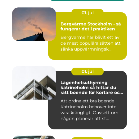
01. jul
Bergvärme Stockholm - så
fungerar det i praktiken
Bergvärme har blivit ett av
de mest populära sätten att
sänka uppvärmningsk...
01. jul
Lägenhetsuthyrning
katrineholm så hittar du
rätt boende för kortare och
längre vistelser
Att ordna ett bra boende i
Katrineholm behöver inte
vara krångligt. Oavsett om
någon planerar att st...