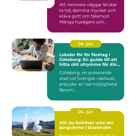
Att renovera väggar brukar
ta tid, damma mycket och
kräva gott om tålamod.
Många husägare och
hantve...
04. jun
Lokaler för för företag i
Göteborg: En guide till att
hitta rätt utrymme för din
verksamhet
Göteborg, en pulserande
stad vid Sveriges västkust,
erbjuder en rad möjligheter
f&oum...
04. jun
Allt du behöver veta om
bergvärme i stockholm
Bergvärme har blivit ett av