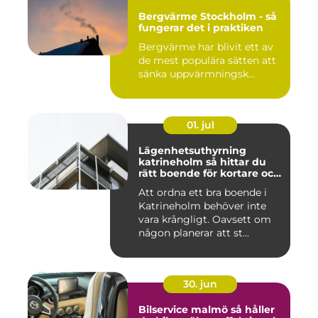
Bergvärme Stockholm - så
fungerar det i praktiken
Bergvärme har blivit ett av
de mest populära sätten att
sänka uppvärmningsk...
01. jul
Lägenhetsuthyrning
katrineholm så hittar du
rätt boende för kortare och
längre vistelser
Att ordna ett bra boende i
Katrineholm behöver inte
vara krångligt. Oavsett om
någon planerar att st...
30. jun
Bilservice malmö så håller