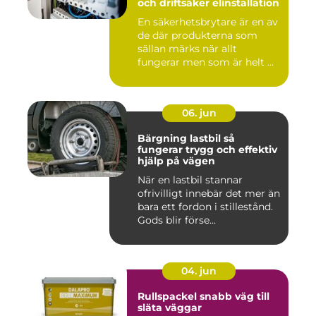
och driftsäker elinstallation
En säkerhetsbrytare är en av
de där produkterna som
sällan märks när allt
fungerar men som är helt ...
06. jun
Bärgning lastbil så
fungerar trygg och effektiv
hjälp på vägen
När en lastbil stannar
ofrivilligt innebär det mer än
bara ett fordon i stillestånd.
Gods blir förse...
04. jun
Rullspackel snabb väg till
släta väggar