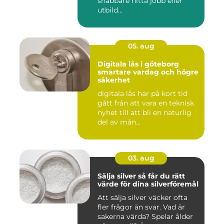
snabbare hitta jobb eller
utbild...
05. aug
Digitala lås i göteborg
smartare vardag och högre
säkerhet
digitala lås har på kort tid
gått från att vara en teknisk
nyhet till att bli en naturlig
del av mån...
03. aug
Sälja silver så får du rätt
värde för dina silverföremål
Att sälja silver väcker ofta
fler frågor än svar. Vad är
sakerna värda? Spelar ålder