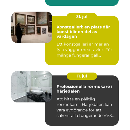
31. jul
Konstgalleri: en plats där
konst blir en del av
vardagen
Ett konstgalleri är mer än
fyra väggar med tavlor. För
många fungerar gall...
11. jul
Professionella rörmokare i
härjedalen
Att hitta en pålitlig
rörmokare i Härjedalen kan
vara avgörande för att
säkerställa fungerande VVS-
s...