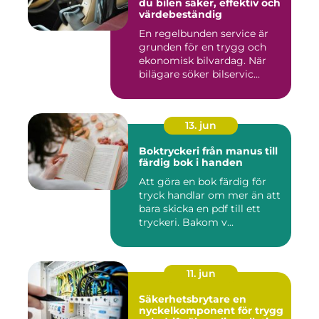
du bilen säker, effektiv och
värdebeständig
En regelbunden service är
grunden för en trygg och
ekonomisk bilvardag. När
bilägare söker bilservic...
13. jun
Boktryckeri från manus till
färdig bok i handen
Att göra en bok färdig för
tryck handlar om mer än att
bara skicka en pdf till ett
tryckeri. Bakom v...
11. jun
Säkerhetsbrytare en
nyckelkomponent för trygg