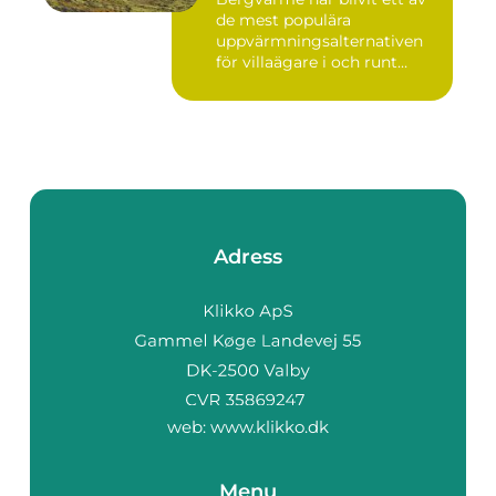
de mest populära
uppvärmningsalternativen
för villaägare i och runt
Stoc...
Adress
web:
www.klikko.dk
Menu