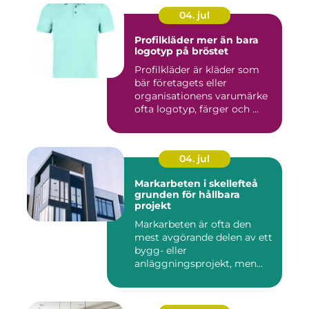
04. jul
Profilkläder mer än bara
logotyp på bröstet
Profilkläder är kläder som
bär företagets eller
organisationens varumärke
ofta logotyp, färger och ...
04. jul
Markarbeten i skellefteå
grunden för hållbara
projekt
Markarbeten är ofta den
mest avgörande delen av ett
bygg- eller
anläggningsprojekt, men
också den de...