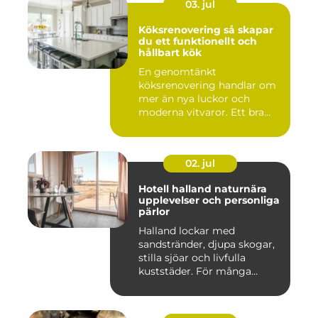
03. jul
Köksrenovering så skapar
du ett funktionellt och
hållbart kök
En genomtänkt
köksrenovering handlar om
mer än nya luckor och
moderna vitvaror. Ett bra
kök ska fung...
02. jul
Hotell halland naturnära
upplevelser och personliga
pärlor
Halland lockar med
sandstränder, djupa skogar,
stilla sjöar och livfulla
kuststäder. För många
räcke...