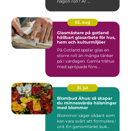
någon roll? Är ...
02. aug
Glasmästare på gotland
hållbart glasarbete för hus,
hem och kulturmiljöer
På Gotland spelar glas en
större roll än många tänker
på i vardagen. Gamla trähus
med spröjsade föns...
31. jul
Blombud Åhus: så skapar
du minnesvärda hälsningar
med blommor
Blommor säger sådant som
kan vara svårt att formulera i
ord. En genomtänkt buk...