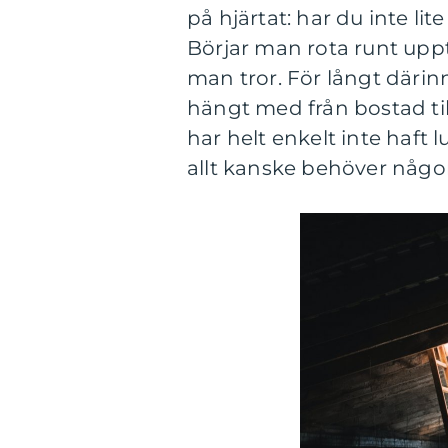
på hjärtat: har du inte l
Börjar man rota runt upp
man tror. För långt däri
hängt med från bostad ti
har helt enkelt inte haft
allt kanske behöver någ