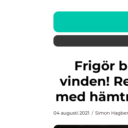
Frigör både dig själv och
vinden! Re
med hämtn
04 augusti 2021
Simon Hagbe