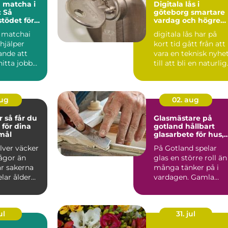
 matcha i
Digitala lås i
 Så
göteborg smartare
stödet för
vardag och högre
re och
säkerhet
 matchai
digitala lås har på
are
hjälper
kort tid gått från att
ande att
vara en teknisk nyhe
itta jobb
till att bli en naturlig
...
del av mån...
aug
02. aug
 du
Glasmästare på
 för dina
gotland hållbart
emål
glasarbete för hus,
hem och
ilver väcker
På Gotland spelar
kulturmiljöer
rågor än
glas en större roll än
är sakerna
många tänker på i
lar ålder
vardagen. Gamla
 Är ...
trähus med spröjsad
föns...
ul
31. jul