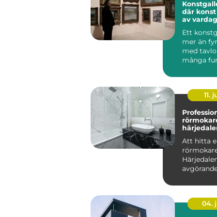
Konstgalle
där konst 
av varda
Ett konstg
mer än fy
med tavlor
många fung
11. j
Professio
rörmokare
härjedale
Att hitta e
rörmokare
Härjedale
avgörande 
säkerställ
fungerande
04. j