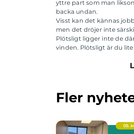
yttre part som man liksom 
backa undan.
Visst kan det kännas jobbi
men det dröjer inte särskil
Plötsligt ligger inte de 
vinden. Plötsligt är du lite
L
Fler nyhet
05. 