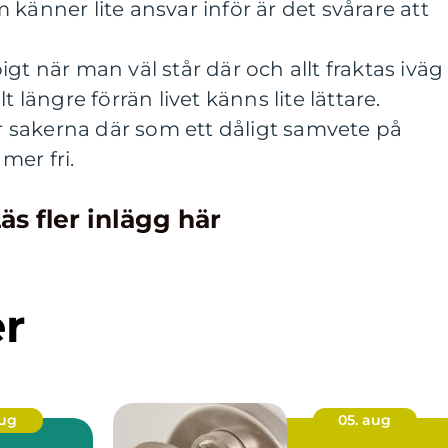
känner lite ansvar inför är det svårare att
gt när man väl står där och allt fraktas iväg
t längre förrän livet känns lite lättare.
där sakerna där som ett dåligt samvete på
 mer fri.
äs fler inlägg här
er
aug
05. aug