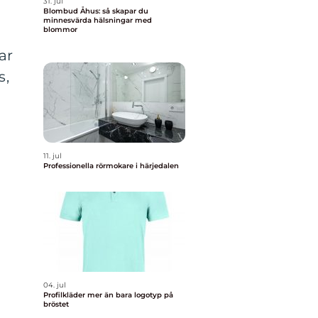
31. jul
Blombud Åhus: så skapar du
minnesvärda hälsningar med
blommor
ar
s,
11. jul
Professionella rörmokare i härjedalen
04. jul
Profilkläder mer än bara logotyp på
bröstet