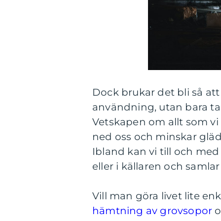
Dock brukar det bli så at
användning, utan bara tar
Vetskapen om allt som vi h
ned oss och minskar glädje
Ibland kan vi till och me
eller i källaren och saml
Vill man göra livet lite en
hämtning av grovsopor
o