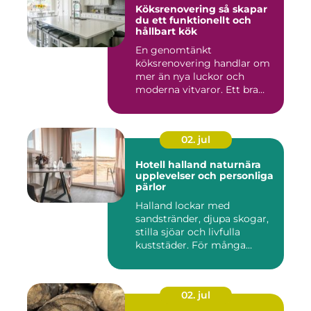
Köksrenovering så skapar
du ett funktionellt och
hållbart kök
En genomtänkt
köksrenovering handlar om
mer än nya luckor och
moderna vitvaror. Ett bra
kök ska fung...
02. jul
Hotell halland naturnära
upplevelser och personliga
pärlor
Halland lockar med
sandstränder, djupa skogar,
stilla sjöar och livfulla
kuststäder. För många
räcke...
02. jul