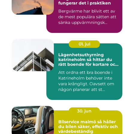
fungerar det i praktiken
Bergvärme har blivit ett av
de mest populära sätten att
sänka uppvärmningsk...
01. jul
Lägenhetsuthyrning
katrineholm så hittar du
rätt boende för kortare och
längre vistelser
Att ordna ett bra boende i
Katrineholm behöver inte
vara krångligt. Oavsett om
någon planerar att st...
30. jun
Bilservice malmö så håller
du bilen säker, effektiv och
värdebeständig