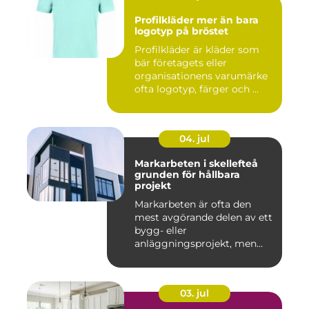
Profilkläder mer än bara
logotyp på bröstet
Profilkläder är kläder som
bär företagets eller
organisationens varumärke
ofta logotyp, färger och ...
04. jul
Markarbeten i skellefteå
grunden för hållbara
projekt
Markarbeten är ofta den
mest avgörande delen av ett
bygg- eller
anläggningsprojekt, men
också den de...
03. jul