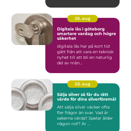
05. aug
Digitala lås i göteborg
smartare vardag och högre
säkerhet
digitala lås har på kort tid
gått från att vara en teknisk
nyhet till att bli en naturlig
del av mån...
03. aug
Sälja silver så får du rätt
värde för dina silverföremål
Att sälja silver väcker ofta
fler frågor än svar. Vad är
sakerna värda? Spelar ålder
någon roll? Är ...