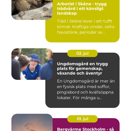
Arborist i Skåne - trygg
trädvård i ett känsligt
landskap
Träd i Skåne lever i ett tufft
klimat. Kraftiga vindar, salta
havsstänk, perioder av...
02. jul
Ungdomsgård en trygg
plats för gemenskap,
växande och äventyr
En Ungdomsgård är mer än
en fysisk plats med soffor,
pingisbord och kvällsöppna
lokaler. För många u...
01. jul
Bergvärme Stockholm - så