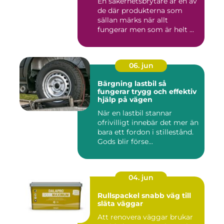
En säkerhetsbrytare är en av
de där produkterna som
sällan märks när allt
fungerar men som är helt ...
06. jun
Bärgning lastbil så
fungerar trygg och effektiv
hjälp på vägen
När en lastbil stannar
ofrivilligt innebär det mer än
bara ett fordon i stillestånd.
Gods blir förse...
04. jun
Rullspackel snabb väg till
släta väggar
Att renovera väggar brukar