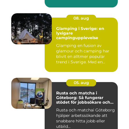
08. aug
Glamping i Sverige: en
lyxigare
campingupplevelse
Glamping en fusion av
glamour och camping har
blivit en alltmer populär
trend i Sverige. Med en...
05. aug
Rusta och matcha i
Göteborg: Så fungerar
stödet för jobbsökare och
arbetsgivare
Rusta och matchai Göteborg
hjälper arbetssökande att
snabbare hitta jobb eller
utbild...