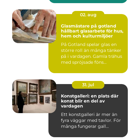
02. aug
Glasmästare på gotland
hållbart glasarbete för hus,
hem och kulturmiljöer
På Gotland spelar glas en
större roll än många tänker
på i vardagen. Gamla trähus
med spröjsade föns...
31. jul
Konstgalleri: en plats där
konst blir en del av
vardagen
Ett konstgalleri är mer än
fyra väggar med tavlor. För
många fungerar gall...