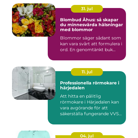
31. jul
Blombud Åhus: så skapar
du minnesvärda hälsningar
med blommor
Blommor säger sådant som
kan vara svårt att formulera i
ord. En genomtänkt buk...
11. jul
Professionella rörmokare i
härjedalen
Att hitta en pålitlig
rörmokare i Härjedalen kan
vara avgörande för att
säkerställa fungerande VVS-
s...
04. jul