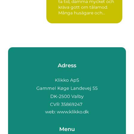
ta tid, damma mycket och
kräva gott om tålamod.
Många husägare och
hantve...
Adress
web:
www.klikko.dk
Menu