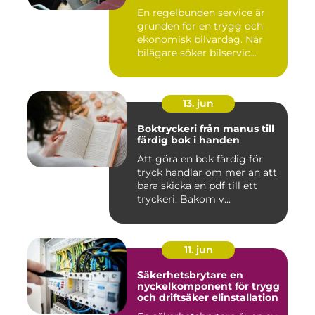
En regelbunden service är
grunden för en trygg och
ekonomisk bilvardag. När
bilägare söker bilservic...
13. jun
Boktryckeri från manus till
färdig bok i handen
Att göra en bok färdig för
tryck handlar om mer än att
bara skicka en pdf till ett
tryckeri. Bakom v...
11. jun
Säkerhetsbrytare en
nyckelkomponent för trygg
och driftsäker elinstallation