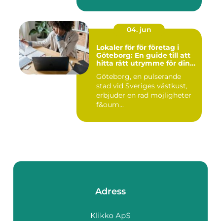
hantve...
04. jun
Lokaler för för företag i
Göteborg: En guide till att
hitta rätt utrymme för din
verksamhet
Göteborg, en pulserande
stad vid Sveriges västkust,
erbjuder en rad möjligheter
f&oum...
Adress