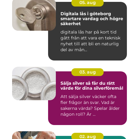
05. aug
Digitala lås i göteborg
smartare vardag och högre
säkerhet
digitala lås har på kort tid
gått från att vara en teknisk
nyhet till att bli en naturlig
del av mån...
03. aug
Sälja silver så får du rätt
värde för dina silverföremål
Att sälja silver väcker ofta
fler frågor än svar. Vad är
sakerna värda? Spelar ålder
någon roll? Är ...
02. aug