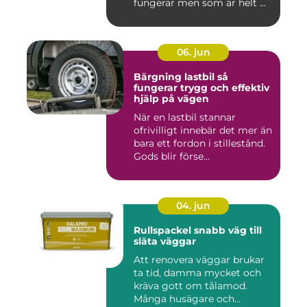
fungerar men som är helt ...
06. jun
Bärgning lastbil så
fungerar trygg och effektiv
hjälp på vägen
När en lastbil stannar
ofrivilligt innebär det mer än
bara ett fordon i stillestånd.
Gods blir förse...
04. jun
Rullspackel snabb väg till
släta väggar
Att renovera väggar brukar
ta tid, damma mycket och
kräva gott om tålamod.
Många husägare och