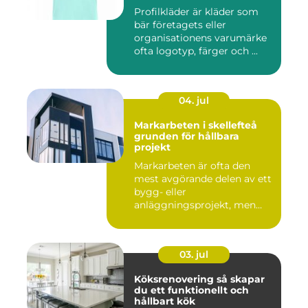
Profilkläder är kläder som
bär företagets eller
organisationens varumärke
ofta logotyp, färger och ...
04. jul
Markarbeten i skellefteå
grunden för hållbara
projekt
Markarbeten är ofta den
mest avgörande delen av ett
bygg- eller
anläggningsprojekt, men
också den de...
03. jul
Köksrenovering så skapar
du ett funktionellt och
hållbart kök