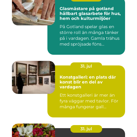
Glasmästare på gotland
hållbart glasarbete för hus,
hem och kulturmiljöer
På Gotland spelar glas en
större roll än många tänker
på i vardagen. Gamla trähus
med spröjsade föns...
31. jul
Konstgalleri: en plats där
konst blir en del av
vardagen
Ett konstgalleri är mer än
fyra väggar med tavlor. För
många fungerar gall...
31. jul