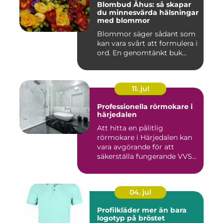
Blombud Åhus: så skapar
du minnesvärda hälsningar
med blommor
Blommor säger sådant som
kan vara svårt att formulera i
ord. En genomtänkt buk...
11. jul
Professionella rörmokare i
härjedalen
Att hitta en pålitlig
rörmokare i Härjedalen kan
vara avgörande för att
säkerställa fungerande VVS-
s...
04. jul
Profilkläder mer än bara
logotyp på bröstet