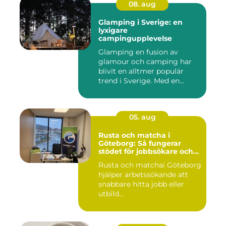
08. aug
Glamping i Sverige: en
lyxigare
campingupplevelse
Glamping en fusion av
glamour och camping har
blivit en alltmer populär
trend i Sverige. Med en...
05. aug
Rusta och matcha i
Göteborg: Så fungerar
stödet för jobbsökare och
arbetsgivare
Rusta och matchai Göteborg
hjälper arbetssökande att
snabbare hitta jobb eller
utbild...