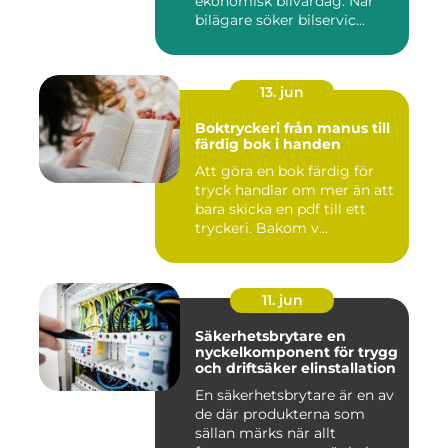
ekonomisk bilvardag. När
bilägare söker bilservic...
13. jun
Boktryckeri från manus till
färdig bok i handen
Att göra en bok färdig för
tryck handlar om mer än att
bara skicka en pdf till ett
tryckeri. Bakom v...
11. jun
Säkerhetsbrytare en
nyckelkomponent för trygg
och driftsäker elinstallation
En säkerhetsbrytare är en av
de där produkterna som
sällan märks när allt