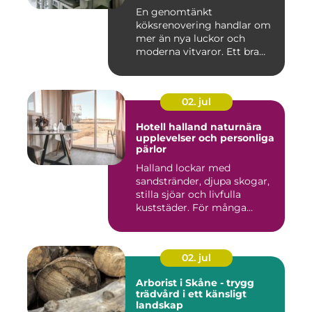
En genomtänkt
köksrenovering handlar om
mer än nya luckor och
moderna vitvaror. Ett bra
kök ska fung...
02. jul
Hotell halland naturnära
upplevelser och personliga
pärlor
Halland lockar med
sandstränder, djupa skogar,
stilla sjöar och livfulla
kuststäder. För många
räcke...
02. jul
Arborist i Skåne - trygg
trädvård i ett känsligt
landskap