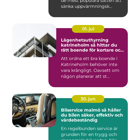
de mest populära sätten att
sänka uppvärmningsk...
01. jul
Lägenhetsuthyrning
katrineholm så hittar du
rätt boende för kortare och
längre vistelser
Att ordna ett bra boende i
Katrineholm behöver inte
vara krångligt. Oavsett om
någon planerar att st...
30. jun
Bilservice malmö så håller
du bilen säker, effektiv och
värdebeständig
En regelbunden service är
grunden för en trygg och