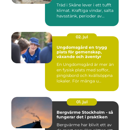
Träd i Skåne lever i ett tufft
klimat. Kraftiga vindar, salta
havsstänk, perioder av...
02. jul
Ungdomsgård en trygg
plats för gemenskap,
växande och äventyr
En Ungdomsgård är mer än
en fysisk plats med soffor,
pingisbord och kvällsöppna
lokaler. För många u...
01. jul
Bergvärme Stockholm - så
fungerar det i praktiken
Bergvärme har blivit ett av