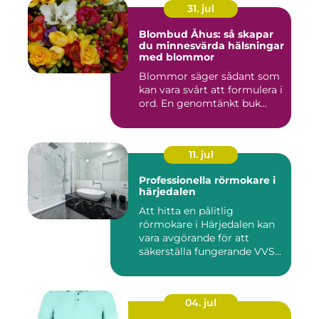
31. jul
Blombud Åhus: så skapar
du minnesvärda hälsningar
med blommor
Blommor säger sådant som
kan vara svårt att formulera i
ord. En genomtänkt buk...
11. jul
Professionella rörmokare i
härjedalen
Att hitta en pålitlig
rörmokare i Härjedalen kan
vara avgörande för att
säkerställa fungerande VVS-
s...
04. jul