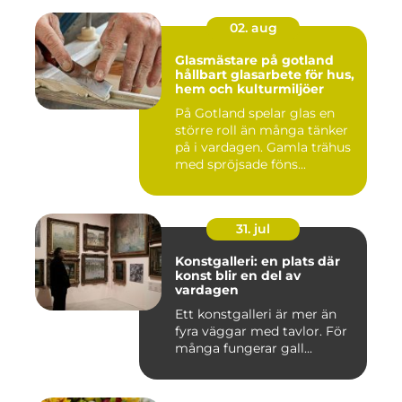
02. aug
Glasmästare på gotland
hållbart glasarbete för hus,
hem och kulturmiljöer
På Gotland spelar glas en
större roll än många tänker
på i vardagen. Gamla trähus
med spröjsade föns...
31. jul
Konstgalleri: en plats där
konst blir en del av
vardagen
Ett konstgalleri är mer än
fyra väggar med tavlor. För
många fungerar gall...