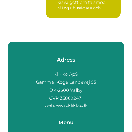
kräva gott om tålamod.
Många husägare och
hantve...
Adress
web:
www.klikko.dk
Menu