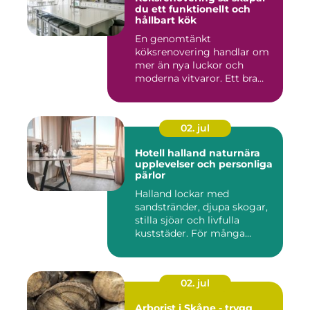
du ett funktionellt och
hållbart kök
En genomtänkt
köksrenovering handlar om
mer än nya luckor och
moderna vitvaror. Ett bra
kök ska fung...
02. jul
Hotell halland naturnära
upplevelser och personliga
pärlor
Halland lockar med
sandstränder, djupa skogar,
stilla sjöar och livfulla
kuststäder. För många
räcke...
02. jul
Arborist i Skåne - trygg