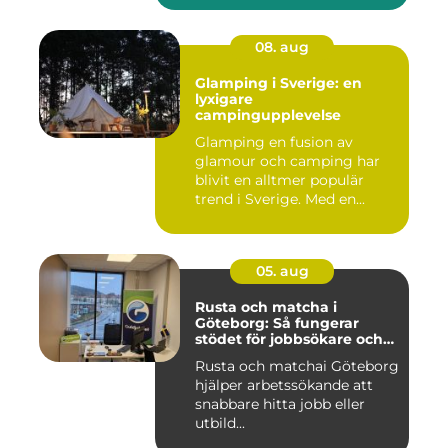
08. aug
Glamping i Sverige: en
lyxigare
campingupplevelse
Glamping en fusion av
glamour och camping har
blivit en alltmer populär
trend i Sverige. Med en...
05. aug
Rusta och matcha i
Göteborg: Så fungerar
stödet för jobbsökare och
arbetsgivare
Rusta och matchai Göteborg
hjälper arbetssökande att
snabbare hitta jobb eller
utbild...