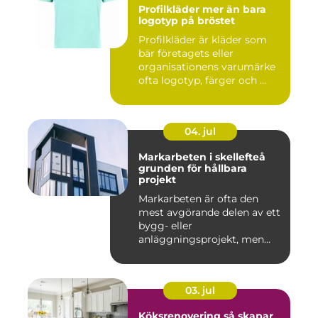
Profilkläder mer än bara
logotyp på bröstet
Profilkläder är kläder som
bär företagets eller
organisationens varumärke
ofta logotyp, färger och ...
04. jul
Markarbeten i skellefteå
grunden för hållbara
projekt
Markarbeten är ofta den
mest avgörande delen av ett
bygg- eller
anläggningsprojekt, men
också den de...
03. jul
Köksrenovering så skapar