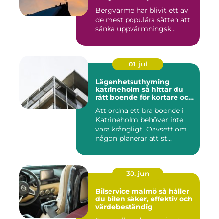
Bergvärme har blivit ett av
de mest populära sätten att
sänka uppvärmningsk...
01. jul
Lägenhetsuthyrning
katrineholm så hittar du
rätt boende för kortare och
längre vistelser
Att ordna ett bra boende i
Katrineholm behöver inte
vara krångligt. Oavsett om
någon planerar att st...
30. jun
Bilservice malmö så håller
du bilen säker, effektiv och
värdebeständig