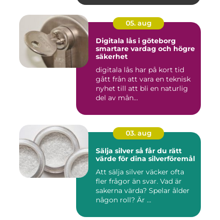
05. aug
Digitala lås i göteborg
smartare vardag och högre
säkerhet
digitala lås har på kort tid
gått från att vara en teknisk
nyhet till att bli en naturlig
del av mån...
03. aug
Sälja silver så får du rätt
värde för dina silverföremål
Att sälja silver väcker ofta
fler frågor än svar. Vad är
sakerna värda? Spelar ålder
någon roll? Är ...