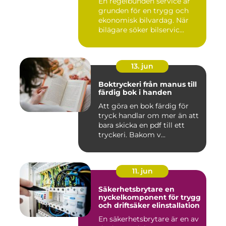
En regelbunden service är
grunden för en trygg och
ekonomisk bilvardag. När
bilägare söker bilservic...
13. jun
Boktryckeri från manus till
färdig bok i handen
Att göra en bok färdig för
tryck handlar om mer än att
bara skicka en pdf till ett
tryckeri. Bakom v...
11. jun
Säkerhetsbrytare en
nyckelkomponent för trygg
och driftsäker elinstallation
En säkerhetsbrytare är en av