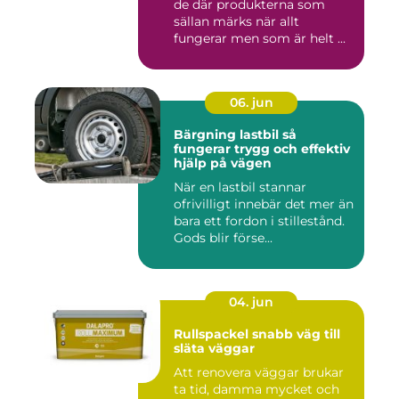
de där produkterna som
sällan märks när allt
fungerar men som är helt ...
06. jun
Bärgning lastbil så
fungerar trygg och effektiv
hjälp på vägen
När en lastbil stannar
ofrivilligt innebär det mer än
bara ett fordon i stillestånd.
Gods blir förse...
04. jun
Rullspackel snabb väg till
släta väggar
Att renovera väggar brukar
ta tid, damma mycket och