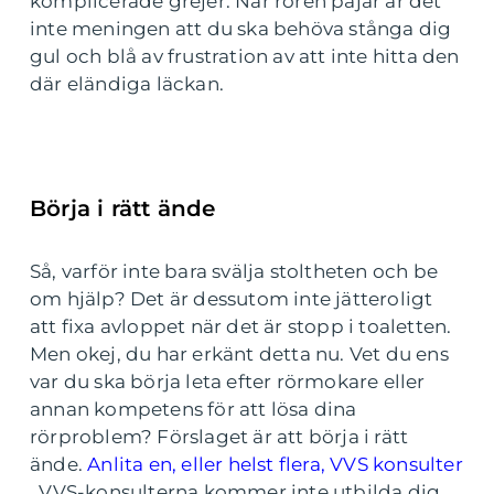
komplicerade grejer. När rören pajar är det
inte meningen att du ska behöva stånga dig
gul och blå av frustration av att inte hitta den
där eländiga läckan.
Börja i rätt ände
Så, varför inte bara svälja stoltheten och be
om hjälp? Det är dessutom inte jätteroligt
att fixa avloppet när det är stopp i toaletten.
Men okej, du har erkänt detta nu. Vet du ens
var du ska börja leta efter rörmokare eller
annan kompetens för att lösa dina
rörproblem? Förslaget är att börja i rätt
ände.
Anlita en, eller helst flera, VVS konsulter
. VVS-konsulterna kommer inte utbilda dig,