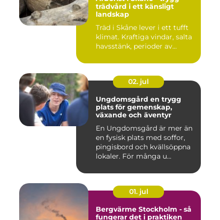
trädvård i ett känsligt
landskap
Träd i Skåne lever i ett tufft
klimat. Kraftiga vindar, salta
havsstänk, perioder av...
02. jul
Ungdomsgård en trygg
plats för gemenskap,
växande och äventyr
En Ungdomsgård är mer än
en fysisk plats med soffor,
pingisbord och kvällsöppna
lokaler. För många u...
01. jul
Bergvärme Stockholm - så
fungerar det i praktiken