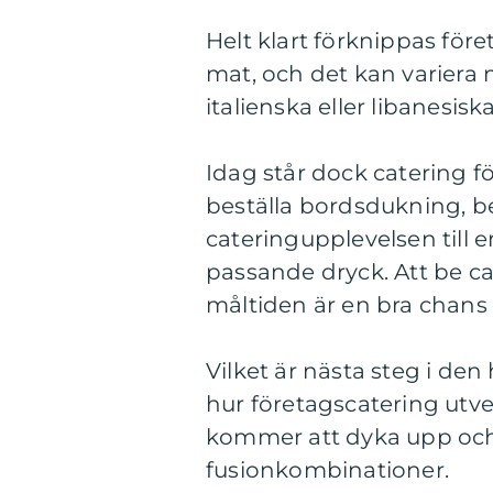
Helt klart förknippas för
mat, och det kan variera m
italienska eller libanesisk
Idag står dock catering f
beställa bordsdukning, b
cateringupplevelsen till 
passande dryck. Att be cat
måltiden är en bra chans t
Vilket är nästa steg i de
hur företagscatering utve
kommer att dyka upp oc
fusionkombinationer.