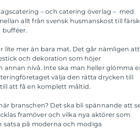
etagscatering – och catering överlag – med
ellan allt från svensk husmanskost till färs
a bufféer.
ör lite mer än bara mat. Det går nämligen att
estick och dekoration som höjer
en annan nivå. Inte ska man heller glömma 
eringföretaget välja den rätta drycken till
ill att få en komplett måltid.
n här branschen? Det ska bli spännande att s
cklas framöver och vilka nya aktörer som
h satsa på moderna och modiga