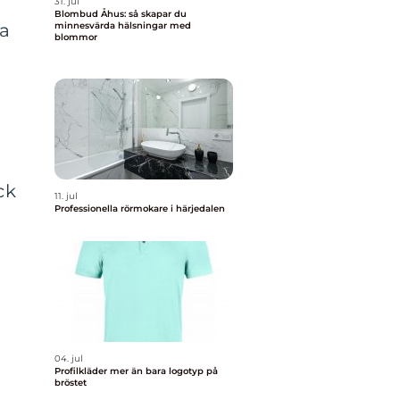
31. jul
Blombud Åhus: så skapar du
ka
minnesvärda hälsningar med
blommor
ck
11. jul
Professionella rörmokare i härjedalen
04. jul
Profilkläder mer än bara logotyp på
bröstet