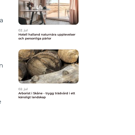
ka
02. jul
Hotell halland naturnära upplevelser
och personliga pärlor
en
02. jul
Arborist i Skåne - trygg trädvård i ett
känsligt landskap
e