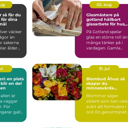
aug
02. aug
 du
Glasmästare på
 för dina
gotland hållbart
emål
glasarbete för hus,
hem och
ilver väcker
På Gotland spelar
kulturmiljöer
rågor än
glas en större roll än
är sakerna
många tänker på i
lar ålder
vardagen. Gamla
 Är ...
trähus med spröjsad
föns...
ul
31. jul
ri: en plats
Blombud Åhus: så
blir en del
skapar du
gen
minnesvärda
hälsningar med
alleri är
Blommor säger
blommor
ra väggar
sådant som kan vara
. För
svårt att formulera i
erar gall...
ord. En genomtänkt
buk...