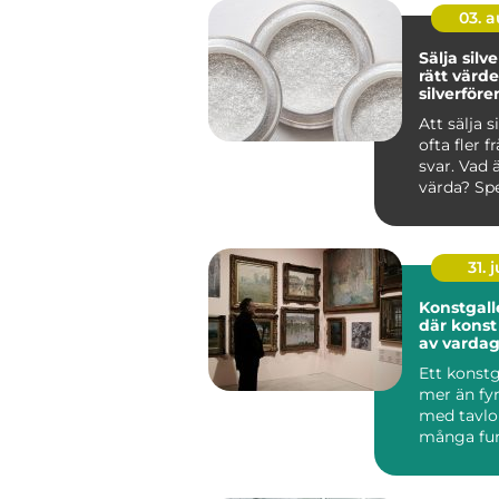
03. 
Sälja silver så får
rätt värde
silverför
Att sälja s
ofta fler f
svar. Vad 
värda? Spe
någon roll?
31. j
Konstgalle
där konst 
av varda
Ett konstg
mer än fy
med tavlor
många fung