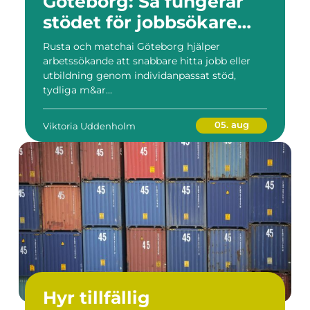
Göteborg: Så fungerar
stödet för jobbsökare
och arbetsgivare
Rusta och matchai Göteborg hjälper
arbetssökande att snabbare hitta jobb eller
utbildning genom individanpassat stöd,
tydliga m&ar...
05. aug
Viktoria Uddenholm
Hyr tillfällig