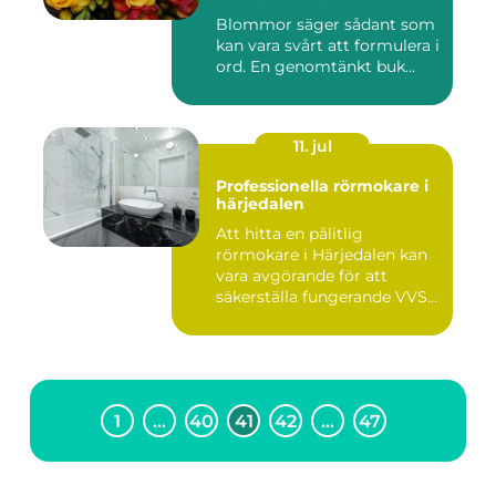
Blommor säger sådant som
kan vara svårt att formulera i
ord. En genomtänkt buk...
11. jul
Professionella rörmokare i
härjedalen
Att hitta en pålitlig
rörmokare i Härjedalen kan
vara avgörande för att
säkerställa fungerande VVS-
s...
1
…
40
41
42
…
47