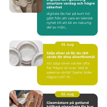
smartare vardag och högre
säkerhet
digitala lås har på kort tid
gått från att vara en teknisk
nyhet till att bli en naturlig
del av mån...
03. aug
Sälja silver så får du rätt
värde för dina silverföremål
Att sälja silver väcker ofta
fler frågor än svar. Vad är
sakerna värda? Spelar ålder
någon roll? Är ...
02. aug
Glasmästare på gotland
hållbart glasarbete för hus,