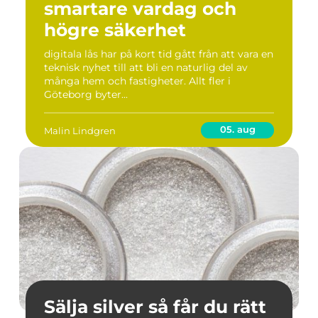
smartare vardag och
högre säkerhet
digitala lås har på kort tid gått från att vara en
teknisk nyhet till att bli en naturlig del av
många hem och fastigheter. Allt fler i
Göteborg byter...
05. aug
Malin Lindgren
Sälja silver så får du rätt