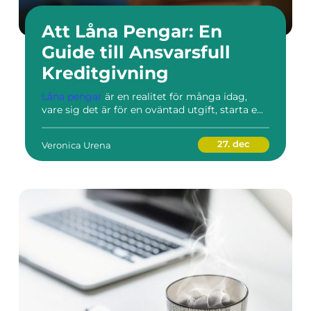
Att Låna Pengar: En
Guide till Ansvarsfull
Kreditgivning
Låna pengar
är en realitet för många idag,
vare sig det är för en oväntad utgift, starta e...
27. dec
Veronica Urena