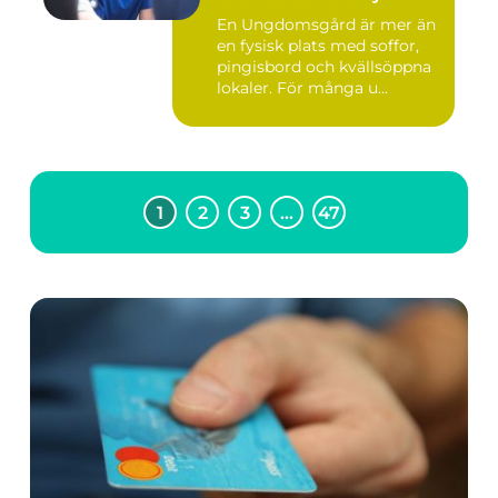
En Ungdomsgård är mer än
en fysisk plats med soffor,
pingisbord och kvällsöppna
lokaler. För många u...
1
2
3
…
47