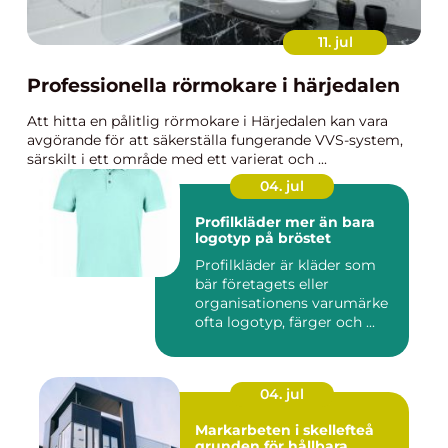
11. jul
Professionella rörmokare i härjedalen
Att hitta en pålitlig rörmokare i Härjedalen kan vara
avgörande för att säkerställa fungerande VVS-system,
särskilt i ett område med ett varierat och ...
04. jul
Profilkläder mer än bara
logotyp på bröstet
Profilkläder är kläder som
bär företagets eller
organisationens varumärke
ofta logotyp, färger och ...
04. jul
Markarbeten i skellefteå
grunden för hållbara