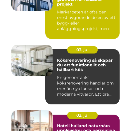
projekt
Markarbeten är ofta den
mest avgörande delen av ett
bygg- eller
anläggningsprojekt, men
också den de...
03. jul
Köksrenovering så skapar
du ett funktionellt och
hållbart kök
En genomtänkt
köksrenovering handlar om
mer än nya luckor och
moderna vitvaror. Ett bra
kök ska fung...
02. jul
Hotell halland naturnära
upplevelser och personliga