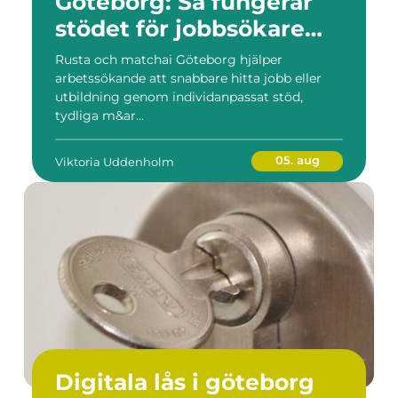
Göteborg: Så fungerar
stödet för jobbsökare
och arbetsgivare
Rusta och matchai Göteborg hjälper
arbetssökande att snabbare hitta jobb eller
utbildning genom individanpassat stöd,
tydliga m&ar...
05. aug
Viktoria Uddenholm
Digitala lås i göteborg