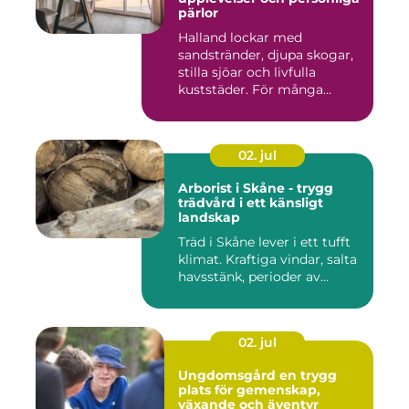
pärlor
Halland lockar med
sandstränder, djupa skogar,
stilla sjöar och livfulla
kuststäder. För många
räcke...
02. jul
Arborist i Skåne - trygg
trädvård i ett känsligt
landskap
Träd i Skåne lever i ett tufft
klimat. Kraftiga vindar, salta
havsstänk, perioder av...
02. jul
Ungdomsgård en trygg
plats för gemenskap,
växande och äventyr