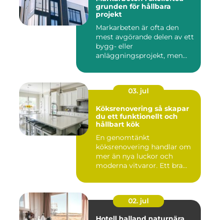
grunden för hållbara
projekt
Markarbeten är ofta den
mest avgörande delen av ett
bygg- eller
anläggningsprojekt, men
också den de...
03. jul
Köksrenovering så skapar
du ett funktionellt och
hållbart kök
En genomtänkt
köksrenovering handlar om
mer än nya luckor och
moderna vitvaror. Ett bra
kök ska fung...
02. jul
Hotell halland naturnära