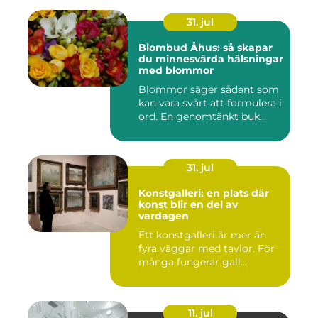
31. jul
Blombud Åhus: så skapar
du minnesvärda hälsningar
med blommor
Blommor säger sådant som
kan vara svårt att formulera i
ord. En genomtänkt buk...
31. jul
Konstgalleri: en plats där
konst blir en del av
vardagen
Ett konstgalleri är mer än
fyra väggar med tavlor. För
många fungerar gall...
11. jul