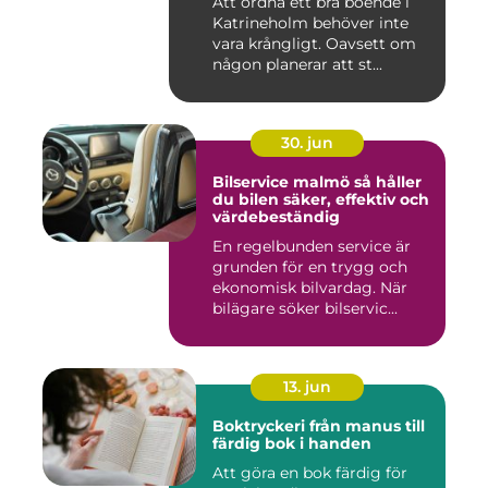
Att ordna ett bra boende i
Katrineholm behöver inte
vara krångligt. Oavsett om
någon planerar att st...
30. jun
Bilservice malmö så håller
du bilen säker, effektiv och
värdebeständig
En regelbunden service är
grunden för en trygg och
ekonomisk bilvardag. När
bilägare söker bilservic...
13. jun
Boktryckeri från manus till
färdig bok i handen
Att göra en bok färdig för