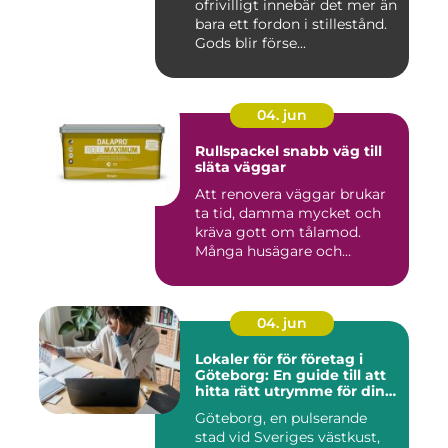
ofrivilligt innebär det mer än
bara ett fordon i stillestånd.
Gods blir förse...
04. jun
Rullspackel snabb väg till
släta väggar
Att renovera väggar brukar
ta tid, damma mycket och
kräva gott om tålamod.
Många husägare och
hantve...
04. jun
Lokaler för för företag i
Göteborg: En guide till att
hitta rätt utrymme för din
verksamhet
Göteborg, en pulserande
stad vid Sveriges västkust,