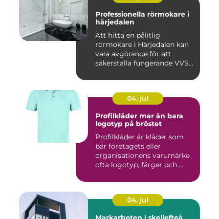
Professionella rörmokare i
härjedalen
Att hitta en pålitlig
rörmokare i Härjedalen kan
vara avgörande för att
säkerställa fungerande VVS-
s...
04. jul
Profilkläder mer än bara
logotyp på bröstet
Profilkläder är kläder som
bär företagets eller
organisationens varumärke
ofta logotyp, färger och ...
04. jul
Markarbeten i skellefteå