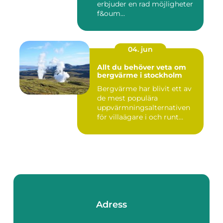
erbjuder en rad möjligheter
f&oum...
04. jun
Allt du behöver veta om
bergvärme i stockholm
Bergvärme har blivit ett av
de mest populära
uppvärmningsalternativen
för villaägare i och runt
Stoc...
Adress