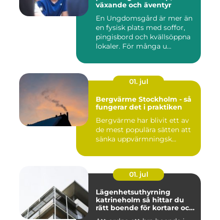
växande och äventyr
En Ungdomsgård är mer än
en fysisk plats med soffor,
pingisbord och kvällsöppna
lokaler. För många u...
01. jul
Bergvärme Stockholm - så
fungerar det i praktiken
Bergvärme har blivit ett av
de mest populära sätten att
sänka uppvärmningsk...
01. jul
Lägenhetsuthyrning
katrineholm så hittar du
rätt boende för kortare och
längre vistelser