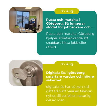
05. aug
Rusta och matcha i
Göteborg: Så fungerar
stödet för jobbsökare och
arbetsgivare
Rusta och matchai Göteborg
hjälper arbetssökande att
snabbare hitta jobb eller
utbild...
05. aug
Digitala lås i göteborg
smartare vardag och högre
säkerhet
digitala lås har på kort tid
gått från att vara en teknisk
nyhet till att bli en naturlig
del av mån...