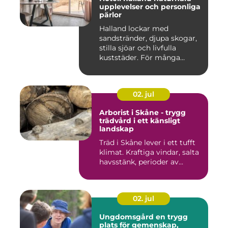
upplevelser och personliga
pärlor
Halland lockar med
sandstränder, djupa skogar,
stilla sjöar och livfulla
kuststäder. För många
räcke...
02. jul
Arborist i Skåne - trygg
trädvård i ett känsligt
landskap
Träd i Skåne lever i ett tufft
klimat. Kraftiga vindar, salta
havsstänk, perioder av...
02. jul
Ungdomsgård en trygg
plats för gemenskap,