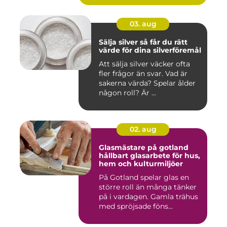
03. aug
Sälja silver så får du rätt
värde för dina silverföremål
Att sälja silver väcker ofta
fler frågor än svar. Vad är
sakerna värda? Spelar ålder
någon roll? Är ...
02. aug
Glasmästare på gotland
hållbart glasarbete för hus,
hem och kulturmiljöer
På Gotland spelar glas en
större roll än många tänker
på i vardagen. Gamla trähus
med spröjsade föns...