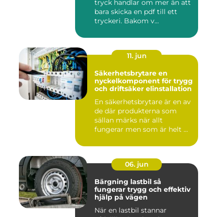
tryck handlar om mer än att
bara skicka en pdf till ett
tryckeri. Bakom v...
11. jun
Säkerhetsbrytare en
nyckelkomponent för trygg
och driftsäker elinstallation
En säkerhetsbrytare är en av
de där produkterna som
sällan märks när allt
fungerar men som är helt ...
06. jun
Bärgning lastbil så
fungerar trygg och effektiv
hjälp på vägen
När en lastbil stannar