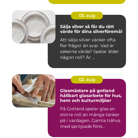
03. aug
Sälja silver så får du rätt
värde för dina silverföremål
Att sälja silver väcker ofta
fler frågor än svar. Vad är
sakerna värda? Spelar ålder
någon roll? Är ...
02. aug
Glasmästare på gotland
hållbart glasarbete för hus,
hem och kulturmiljöer
På Gotland spelar glas en
större roll än många tänker
på i vardagen. Gamla trähus
med spröjsade föns...