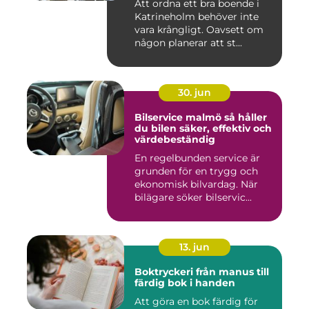
Att ordna ett bra boende i
Katrineholm behöver inte
vara krångligt. Oavsett om
någon planerar att st...
30. jun
Bilservice malmö så håller
du bilen säker, effektiv och
värdebeständig
En regelbunden service är
grunden för en trygg och
ekonomisk bilvardag. När
bilägare söker bilservic...
13. jun
Boktryckeri från manus till
färdig bok i handen
Att göra en bok färdig för