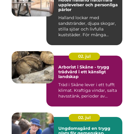
Hotell halland naturnära
upplevelser och personliga
pärlor
Halland lockar med
sandstränder, djupa skogar,
stilla sjöar och livfulla
kuststäder. För många
räcke...
02. jul
Arborist i Skåne - trygg
trädvård i ett känsligt
landskap
Träd i Skåne lever i ett tufft
klimat. Kraftiga vindar, salta
havsstänk, perioder av...
02. jul
Ungdomsgård en trygg
plats för gemenskap,