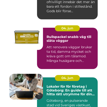
ofrivilligt innebär det mer än
bara ett fordon i stillestånd.
Gods blir förse...
04. jun
Rullspackel snabb väg till
släta väggar
Att renovera väggar brukar
ta tid, damma mycket och
kräva gott om tålamod.
Många husägare och
hantve...
04. jun
Lokaler för för företag i
Göteborg: En guide till att
hitta rätt utrymme för din
verksamhet
Göteborg, en pulserande
stad vid Sveriges västkust,