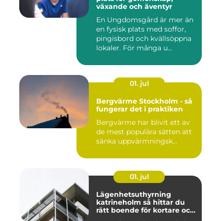
växande och äventyr
En Ungdomsgård är mer än
en fysisk plats med soffor,
pingisbord och kvällsöppna
lokaler. För många u...
01. jul
Bergvärme Stockholm - så
fungerar det i praktiken
Bergvärme har blivit ett av
de mest populära sätten att
sänka uppvärmningsk...
01. jul
Lägenhetsuthyrning
katrineholm så hittar du
rätt boende för kortare och
längre vistelser