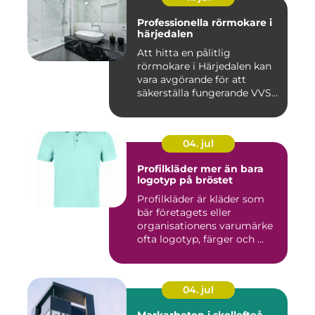
Professionella rörmokare i
härjedalen
Att hitta en pålitlig
rörmokare i Härjedalen kan
vara avgörande för att
säkerställa fungerande VVS-
s...
04. jul
Profilkläder mer än bara
logotyp på bröstet
Profilkläder är kläder som
bär företagets eller
organisationens varumärke
ofta logotyp, färger och ...
04. jul