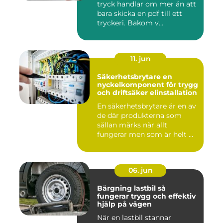
tryck handlar om mer än att
bara skicka en pdf till ett
tryckeri. Bakom v...
11. jun
Säkerhetsbrytare en
nyckelkomponent för trygg
och driftsäker elinstallation
En säkerhetsbrytare är en av
de där produkterna som
sällan märks när allt
fungerar men som är helt ...
06. jun
Bärgning lastbil så
fungerar trygg och effektiv
hjälp på vägen
När en lastbil stannar