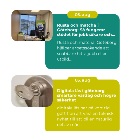
05. aug
Rusta och matcha i
Göteborg: Så fungerar
stödet för jobbsökare och
arbetsgivare
Rusta och matchai Göteborg
hjälper arbetssökande att
snabbare hitta jobb eller
utbild...
05. aug
Digitala lås i göteborg
smartare vardag och högre
säkerhet
digitala lås har på kort tid
gått från att vara en teknisk
nyhet till att bli en naturlig
del av mån...