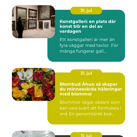
31. jul
Konstgalleri: en plats där
konst blir en del av
vardagen
Ett konstgalleri är mer än
fyra väggar med tavlor. För
många fungerar gall...
31. jul
Blombud Åhus: så skapar
du minnesvärda hälsningar
med blommor
Blommor säger sådant som
kan vara svårt att formulera i
ord. En genomtänkt buk...
11. jul