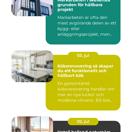
Markarbeten i skellefteå
grunden för hållbara
projekt
Markarbeten är ofta den
mest avgörande delen av ett
bygg- eller
anläggningsprojekt, men
också den de...
03. jul
Köksrenovering så skapar
du ett funktionellt och
hållbart kök
En genomtänkt
köksrenovering handlar om
mer än nya luckor och
moderna vitvaror. Ett bra
kök ska fung...
02. jul