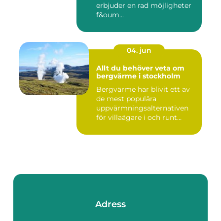
erbjuder en rad möjligheter
f&oum...
04. jun
Allt du behöver veta om
bergvärme i stockholm
Bergvärme har blivit ett av
de mest populära
uppvärmningsalternativen
för villaägare i och runt
Stoc...
Adress