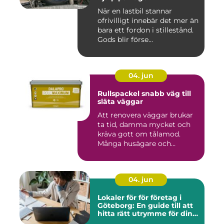
När en lastbil stannar
ofrivilligt innebär det mer än
bara ett fordon i stillestånd.
Gods blir förse...
04. jun
Rullspackel snabb väg till
släta väggar
Att renovera väggar brukar
ta tid, damma mycket och
kräva gott om tålamod.
Många husägare och
hantve...
04. jun
Lokaler för för företag i
Göteborg: En guide till att
hitta rätt utrymme för din
verksamhet