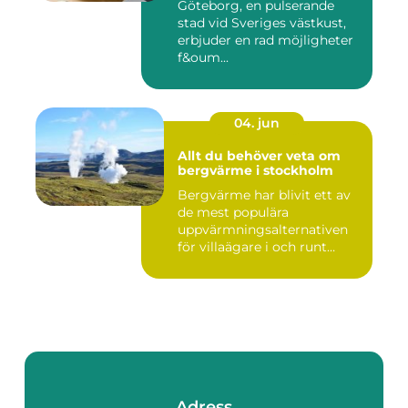
Göteborg, en pulserande
stad vid Sveriges västkust,
erbjuder en rad möjligheter
f&oum...
04. jun
Allt du behöver veta om
bergvärme i stockholm
Bergvärme har blivit ett av
de mest populära
uppvärmningsalternativen
för villaägare i och runt
Stoc...
Adress