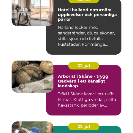
Hotell halland naturnära
upplevelser och personliga
pärlor
Halland lockar med
sandstränder, djupa skogar,
stilla sjöar och livfulla
kuststäder. För många
räcke...
02. jul
Arborist i Skåne - trygg
trädvård i ett känsligt
landskap
Träd i Skåne lever i ett tufft
klimat. Kraftiga vindar, salta
havsstänk, perioder av...
02. jul