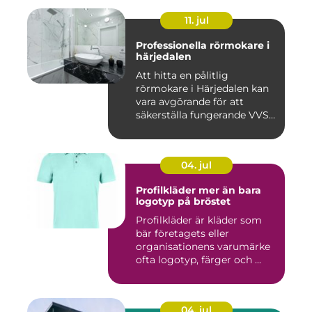
11. jul
Professionella rörmokare i
härjedalen
Att hitta en pålitlig
rörmokare i Härjedalen kan
vara avgörande för att
säkerställa fungerande VVS-
s...
04. jul
Profilkläder mer än bara
logotyp på bröstet
Profilkläder är kläder som
bär företagets eller
organisationens varumärke
ofta logotyp, färger och ...
04. jul