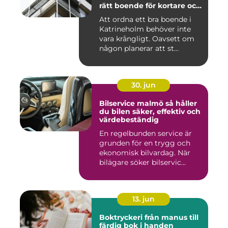
rätt boende för kortare och
längre vistelser
Att ordna ett bra boende i
Katrineholm behöver inte
vara krångligt. Oavsett om
någon planerar att st...
30. jun
Bilservice malmö så håller
du bilen säker, effektiv och
värdebeständig
En regelbunden service är
grunden för en trygg och
ekonomisk bilvardag. När
bilägare söker bilservic...
13. jun
Boktryckeri från manus till
färdig bok i handen