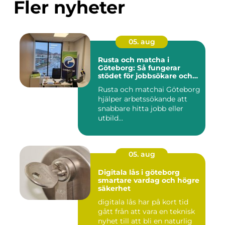
Fler nyheter
05. aug
Rusta och matcha i
Göteborg: Så fungerar
stödet för jobbsökare och
arbetsgivare
Rusta och matchai Göteborg
hjälper arbetssökande att
snabbare hitta jobb eller
utbild...
05. aug
Digitala lås i göteborg
smartare vardag och högre
säkerhet
digitala lås har på kort tid
gått från att vara en teknisk
nyhet till att bli en naturlig