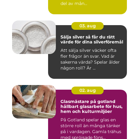
del av mån...
03. aug
Sälja silver så får du rätt
värde för dina silverföremål
Att sälja silver väcker ofta
fler frågor än svar. Vad är
sakerna värda? Spelar ålder
någon roll? Är ...
02. aug
Glasmästare på gotland
hållbart glasarbete för hus,
hem och kulturmiljöer
På Gotland spelar glas en
större roll än många tänker
på i vardagen. Gamla trähus
med spröjsade föns...