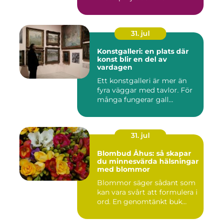
31. jul
Konstgalleri: en plats där
konst blir en del av
vardagen
Ett konstgalleri är mer än
fyra väggar med tavlor. För
många fungerar gall...
31. jul
Blombud Åhus: så skapar
du minnesvärda hälsningar
med blommor
Blommor säger sådant som
kan vara svårt att formulera i
ord. En genomtänkt buk...