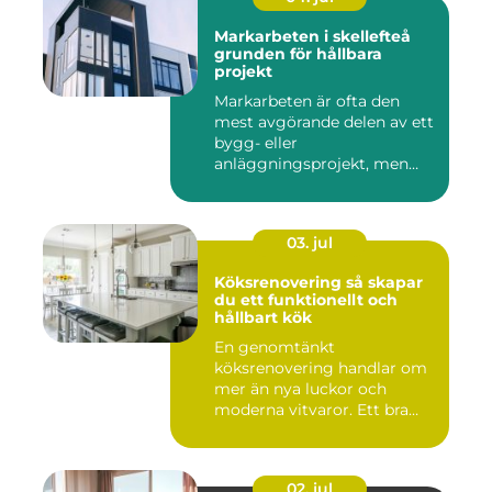
Markarbeten i skellefteå
grunden för hållbara
projekt
Markarbeten är ofta den
mest avgörande delen av ett
bygg- eller
anläggningsprojekt, men
också den de...
03. jul
Köksrenovering så skapar
du ett funktionellt och
hållbart kök
En genomtänkt
köksrenovering handlar om
mer än nya luckor och
moderna vitvaror. Ett bra
kök ska fung...
02. jul