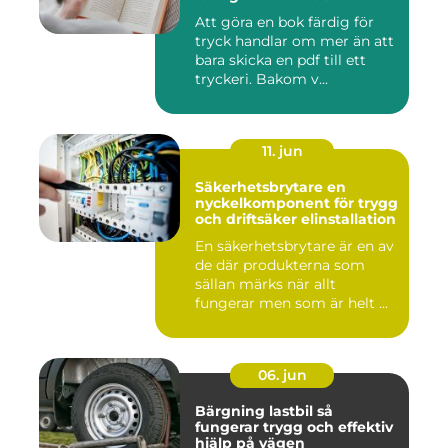
Att göra en bok färdig för
tryck handlar om mer än att
bara skicka en pdf till ett
tryckeri. Bakom v...
11. jun
Säkerhetsbrytare en
nyckelkomponent för trygg
och driftsäker elinstallation
En säkerhetsbrytare är en av
de där produkterna som
sällan märks när allt
fungerar men som är helt ...
06. jun
Bärgning lastbil så
fungerar trygg och effektiv
hjälp på vägen