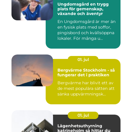
Ungdomsgård en trygg
plats för gemenskap,
växande och äventyr
En Ungdomsgård är mer än
en fysisk plats med soffor,
pingisbord och kvällsöppna
lokaler. För många u...
01. jul
Bergvärme Stockholm - så
fungerar det i praktiken
Bergvärme har blivit ett av
de mest populära sätten att
sänka uppvärmningsk...
01. jul
Lägenhetsuthyrning
katrineholm så hittar du