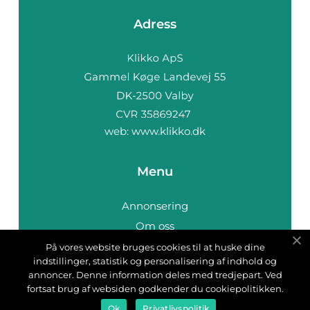
Adress
web:
www.klikko.dk
Menu
Annonsering
Om oss
Cookies
På vores website bruges cookies til at huske dine
indstillinger, statistik og personalisering af indhold og
Kontakta oss
annoncer. Denne information deles med tredjepart. Ved
Sitemap
fortsat brug af websiden godkender du cookiepolitikken.
Ok
Privatlivspolitik