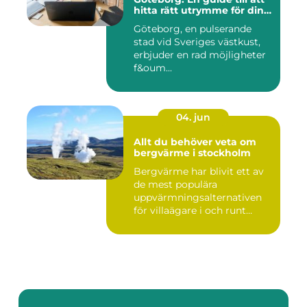
hitta rätt utrymme för din
verksamhet
Göteborg, en pulserande
stad vid Sveriges västkust,
erbjuder en rad möjligheter
f&oum...
04. jun
Allt du behöver veta om
bergvärme i stockholm
Bergvärme har blivit ett av
de mest populära
uppvärmningsalternativen
för villaägare i och runt
Stoc...