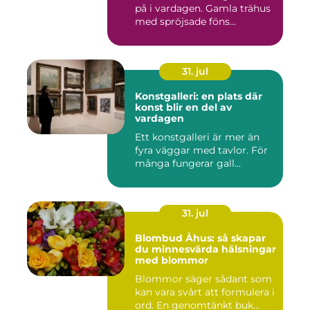
på i vardagen. Gamla trähus
med spröjsade föns...
31. jul
Konstgalleri: en plats där
konst blir en del av
vardagen
Ett konstgalleri är mer än
fyra väggar med tavlor. För
många fungerar gall...
31. jul
Blombud Åhus: så skapar
du minnesvärda hälsningar
med blommor
Blommor säger sådant som
kan vara svårt att formulera i
ord. En genomtänkt buk...