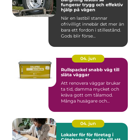
fungerar trygg och effektiv
hjälp på vägen
När en lastbil stannar
ofrivilligt innebär det mer än
bara ett fordon i stillestånd.
Gods blir förse...
04. jun
Rullspackel snabb väg till
släta väggar
Att renovera väggar brukar
ta tid, damma mycket och
kräva gott om tålamod.
Många husägare och
hantve...
04. jun
Lokaler för för företag i
Göteborg: En guide till att