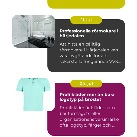
11. jul
Professionella rörmokare i
härjedalen
Att hitta en pålitlig
rörmokare i Härjedalen kan
vara avgörande för att
säkerställa fungerande VVS-
s...
04. jul
Profilkläder mer än bara
logotyp på bröstet
Profilkläder är kläder som
bär företagets eller
organisationens varumärke
ofta logotyp, färger och ...