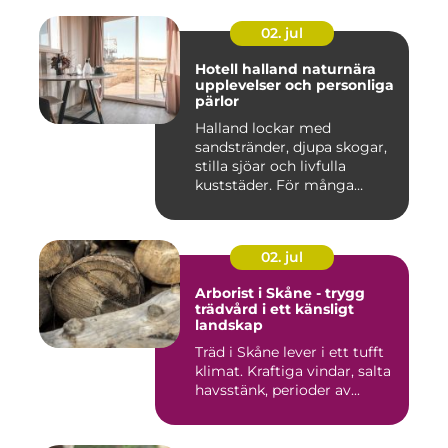
02. jul
Hotell halland naturnära
upplevelser och personliga
pärlor
Halland lockar med
sandstränder, djupa skogar,
stilla sjöar och livfulla
kuststäder. För många
räcke...
02. jul
Arborist i Skåne - trygg
trädvård i ett känsligt
landskap
Träd i Skåne lever i ett tufft
klimat. Kraftiga vindar, salta
havsstänk, perioder av...