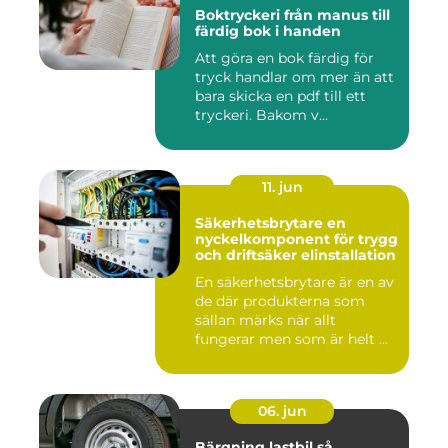
Boktryckeri från manus till
färdig bok i handen
Att göra en bok färdig för
tryck handlar om mer än att
bara skicka en pdf till ett
tryckeri. Bakom v...
11. jun
Säkerhetsbrytare en
nyckelkomponent för trygg
och driftsäker elinstallation
En säkerhetsbrytare är en av
de där produkterna som
sällan märks när allt
fungerar men som är helt ...
06. jun
Bärgning lastbil så