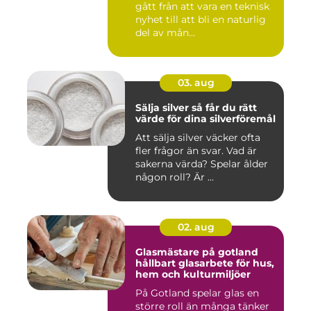
gått från att vara en teknisk
nyhet till att bli en naturlig
del av mån...
03. aug
Sälja silver så får du rätt
värde för dina silverföremål
Att sälja silver väcker ofta
fler frågor än svar. Vad är
sakerna värda? Spelar ålder
någon roll? Är ...
02. aug
Glasmästare på gotland
hållbart glasarbete för hus,
hem och kulturmiljöer
På Gotland spelar glas en
större roll än många tänker