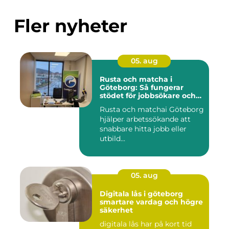
Fler nyheter
05. aug
Rusta och matcha i
Göteborg: Så fungerar
stödet för jobbsökare och
arbetsgivare
Rusta och matchai Göteborg
hjälper arbetssökande att
snabbare hitta jobb eller
utbild...
05. aug
Digitala lås i göteborg
smartare vardag och högre
säkerhet
digitala lås har på kort tid