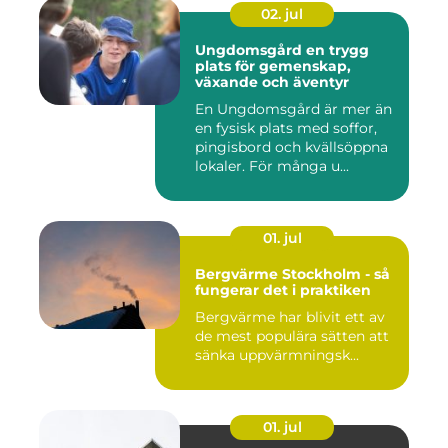
02. jul
Ungdomsgård en trygg
plats för gemenskap,
växande och äventyr
En Ungdomsgård är mer än
en fysisk plats med soffor,
pingisbord och kvällsöppna
lokaler. För många u...
01. jul
Bergvärme Stockholm - så
fungerar det i praktiken
Bergvärme har blivit ett av
de mest populära sätten att
sänka uppvärmningsk...
01. jul