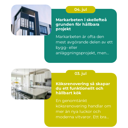
04. jul
Markarbeten i skellefteå
grunden för hållbara
projekt
Markarbeten är ofta den
mest avgörande delen av ett
bygg- eller
anläggningsprojekt, men
också den de...
03. jul
Köksrenovering så skapar
du ett funktionellt och
hållbart kök
En genomtänkt
köksrenovering handlar om
mer än nya luckor och
moderna vitvaror. Ett bra
kök ska fung...