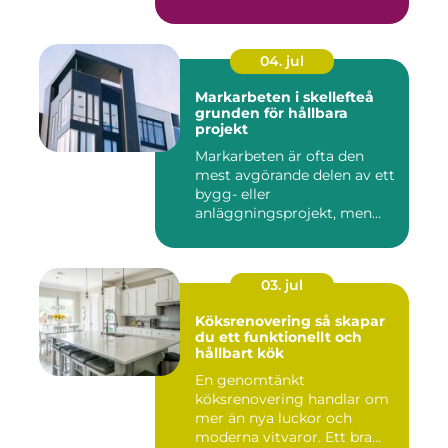
04. jul
Markarbeten i skellefteå
grunden för hållbara
projekt
Markarbeten är ofta den
mest avgörande delen av ett
bygg- eller
anläggningsprojekt, men
också den de...
03. jul
Köksrenovering så skapar
du ett funktionellt och
hållbart kök
En genomtänkt
köksrenovering handlar om
mer än nya luckor och
moderna vitvaror. Ett bra