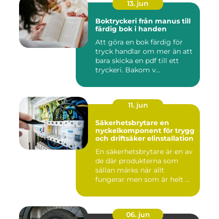
13. jun
Boktryckeri från manus till
färdig bok i handen
Att göra en bok färdig för
tryck handlar om mer än att
bara skicka en pdf till ett
tryckeri. Bakom v...
11. jun
Säkerhetsbrytare en
nyckelkomponent för trygg
och driftsäker elinstallation
En säkerhetsbrytare är en av
de där produkterna som
sällan märks när allt
fungerar men som är helt ...
06. jun