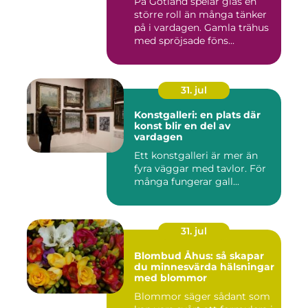
På Gotland spelar glas en
större roll än många tänker
på i vardagen. Gamla trähus
med spröjsade föns...
31. jul
Konstgalleri: en plats där
konst blir en del av
vardagen
Ett konstgalleri är mer än
fyra väggar med tavlor. För
många fungerar gall...
31. jul
Blombud Åhus: så skapar
du minnesvärda hälsningar
med blommor
Blommor säger sådant som