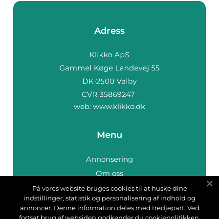
Adress
web:
www.klikko.dk
Menu
Annonsering
Om oss
Cookies
På vores website bruges cookies til at huske dine
indstillinger, statistik og personalisering af indhold og
Kontakta oss
annoncer. Denne information deles med tredjepart. Ved
Sitemap
fortsat brug af websiden godkender du cookiepolitikken.