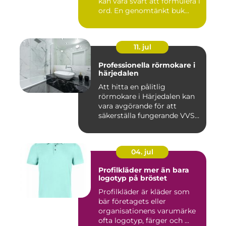
kan vara svårt att formulera i
ord. En genomtänkt buk...
11. jul
Professionella rörmokare i
härjedalen
Att hitta en pålitlig
rörmokare i Härjedalen kan
vara avgörande för att
säkerställa fungerande VVS-
s...
04. jul
Profilkläder mer än bara
logotyp på bröstet
Profilkläder är kläder som
bär företagets eller
organisationens varumärke
ofta logotyp, färger och ...