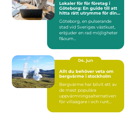
Lokaler för för företag i
Göteborg: En guide till att
hitta rätt utrymme för din
verksamhet
Göteborg, en pulserande
stad vid Sveriges västkust,
erbjuder en rad möjligheter
f&oum...
04. jun
Allt du behöver veta om
bergvärme i stockholm
Bergvärme har blivit ett av
de mest populära
uppvärmningsalternativen
för villaägare i och runt
Stoc...