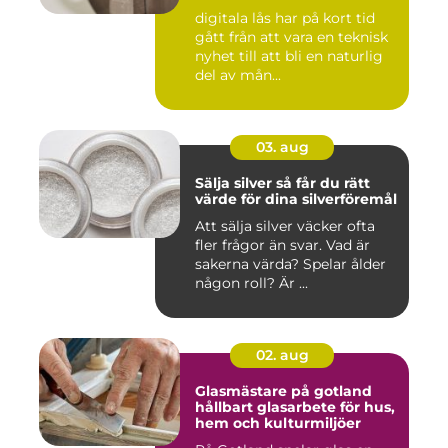
digitala lås har på kort tid
gått från att vara en teknisk
nyhet till att bli en naturlig
del av mån...
03. aug
Sälja silver så får du rätt
värde för dina silverföremål
Att sälja silver väcker ofta
fler frågor än svar. Vad är
sakerna värda? Spelar ålder
någon roll? Är ...
02. aug
Glasmästare på gotland
hållbart glasarbete för hus,
hem och kulturmiljöer