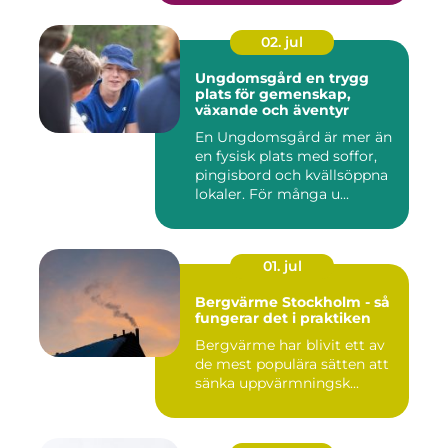
02. jul
Ungdomsgård en trygg
plats för gemenskap,
växande och äventyr
En Ungdomsgård är mer än
en fysisk plats med soffor,
pingisbord och kvällsöppna
lokaler. För många u...
01. jul
Bergvärme Stockholm - så
fungerar det i praktiken
Bergvärme har blivit ett av
de mest populära sätten att
sänka uppvärmningsk...