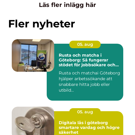
Läs fler inlägg här
Fler nyheter
05. aug
Rusta och matcha i
Göteborg: Så fungerar
stödet för jobbsökare och
arbetsgivare
Rusta och matchai Göteborg
hjälper arbetssökande att
snabbare hitta jobb eller
utbild...
05. aug
Digitala lås i göteborg
smartare vardag och högre
säkerhet