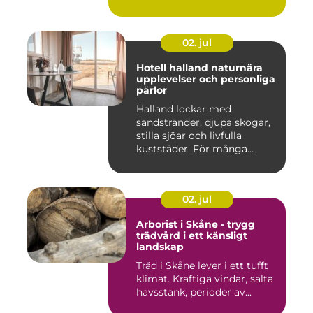
kök ska fung...
02. jul
Hotell halland naturnära
upplevelser och personliga
pärlor
Halland lockar med
sandstränder, djupa skogar,
stilla sjöar och livfulla
kuststäder. För många
räcke...
02. jul
Arborist i Skåne - trygg
trädvård i ett känsligt
landskap
Träd i Skåne lever i ett tufft
klimat. Kraftiga vindar, salta
havsstänk, perioder av...