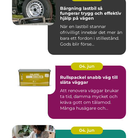
Bärgning lastbil så
fungerar trygg och effektiv
hjälp på vägen
När en lastbil stannar
ofrivilligt innebär det mer än
bara ett fordon i stillestånd.
Gods blir förse...
04. jun
Rullspackel snabb väg till
släta väggar
Att renovera väggar brukar
ta tid, damma mycket och
kräva gott om tålamod.
Många husägare och
hantve...
04. jun