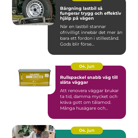
Bärgning lastbil så
fungerar trygg och effektiv
hjälp på vägen
När en lastbil stannar
ofrivilligt innebär det mer än
bara ett fordon i stillestånd.
Gods blir förse...
04. jun
Rullspackel snabb väg till
släta väggar
Att renovera väggar brukar
ta tid, damma mycket och
kräva gott om tålamod.
Många husägare och
hantve...
04. jun