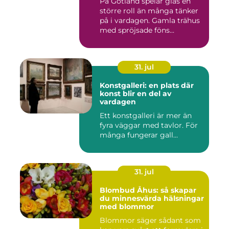
På Gotland spelar glas en
större roll än många tänker
på i vardagen. Gamla trähus
med spröjsade föns...
31. jul
Konstgalleri: en plats där
konst blir en del av
vardagen
Ett konstgalleri är mer än
fyra väggar med tavlor. För
många fungerar gall...
31. jul
Blombud Åhus: så skapar
du minnesvärda hälsningar
med blommor
Blommor säger sådant som