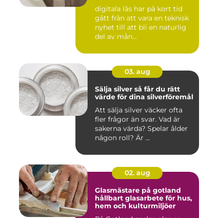
digitala lås har på kort tid
gått från att vara en teknisk
nyhet till att bli en naturlig
del av mån...
03. aug
Sälja silver så får du rätt
värde för dina silverföremål
Att sälja silver väcker ofta
fler frågor än svar. Vad är
sakerna värda? Spelar ålder
någon roll? Är ...
02. aug
Glasmästare på gotland
hållbart glasarbete för hus,
hem och kulturmiljöer