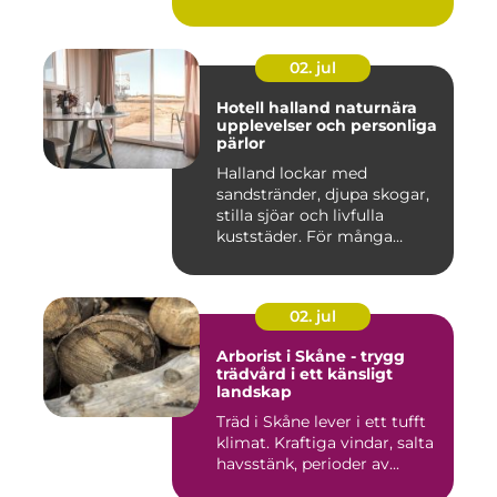
kök ska fung...
02. jul
Hotell halland naturnära
upplevelser och personliga
pärlor
Halland lockar med
sandstränder, djupa skogar,
stilla sjöar och livfulla
kuststäder. För många
räcke...
02. jul
Arborist i Skåne - trygg
trädvård i ett känsligt
landskap
Träd i Skåne lever i ett tufft
klimat. Kraftiga vindar, salta
havsstänk, perioder av...