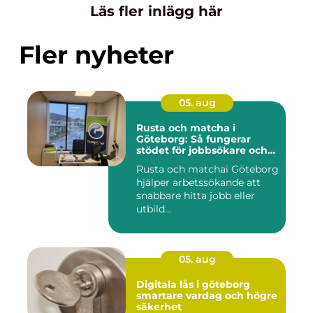
Läs fler inlägg här
Fler nyheter
05. aug
Rusta och matcha i
Göteborg: Så fungerar
stödet för jobbsökare och
arbetsgivare
Rusta och matchai Göteborg
hjälper arbetssökande att
snabbare hitta jobb eller
utbild...
05. aug
Digitala lås i göteborg
smartare vardag och högre
säkerhet