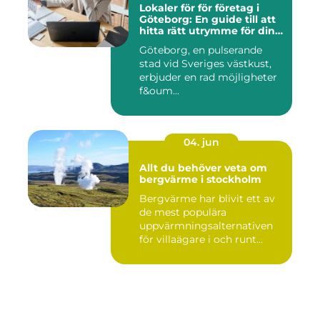
Lokaler för för företag i
Göteborg: En guide till att
hitta rätt utrymme för din
verksamhet
Göteborg, en pulserande
stad vid Sveriges västkust,
erbjuder en rad möjligheter
f&oum...
04. jun
Allt du behöver veta om
bergvärme i stockholm
Bergvärme har blivit ett av
de mest populära
uppvärmningsalternativen
för villaägare i och runt
Stoc...