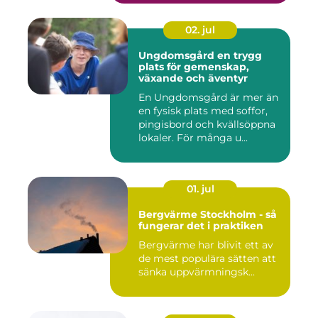
02. jul
Ungdomsgård en trygg
plats för gemenskap,
växande och äventyr
En Ungdomsgård är mer än
en fysisk plats med soffor,
pingisbord och kvällsöppna
lokaler. För många u...
01. jul
Bergvärme Stockholm - så
fungerar det i praktiken
Bergvärme har blivit ett av
de mest populära sätten att
sänka uppvärmningsk...