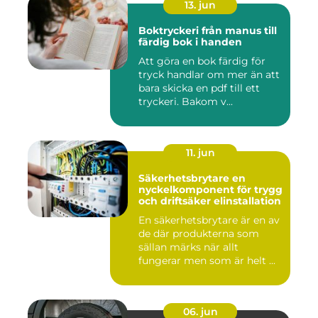
13. jun
Boktryckeri från manus till
färdig bok i handen
Att göra en bok färdig för
tryck handlar om mer än att
bara skicka en pdf till ett
tryckeri. Bakom v...
11. jun
Säkerhetsbrytare en
nyckelkomponent för trygg
och driftsäker elinstallation
En säkerhetsbrytare är en av
de där produkterna som
sällan märks när allt
fungerar men som är helt ...
06. jun