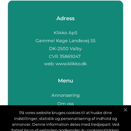
Adress
web:
www.klikko.dk
Menu
Annonsering
Om oss
Cookies
På vores website bruges cookies til at huske dine
indstillinger, statistik og personalisering af indhold og
Kontakta oss
annoncer. Denne information deles med tredjepart. Ved
Sitemap
fortsat brug af websiden godkender du cookiepolitikken.