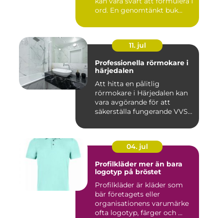
kan vara svårt att formulera i
ord. En genomtänkt buk...
11. jul
Professionella rörmokare i
härjedalen
Att hitta en pålitlig
rörmokare i Härjedalen kan
vara avgörande för att
säkerställa fungerande VVS-
s...
04. jul
Profilkläder mer än bara
logotyp på bröstet
Profilkläder är kläder som
bär företagets eller
organisationens varumärke
ofta logotyp, färger och ...