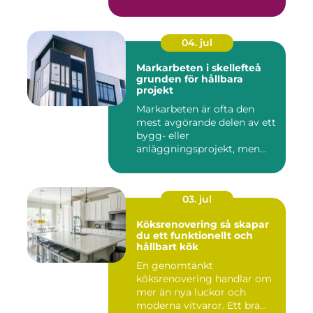
04. jul
Markarbeten i skellefteå
grunden för hållbara
projekt
Markarbeten är ofta den
mest avgörande delen av ett
bygg- eller
anläggningsprojekt, men
också den de...
03. jul
Köksrenovering så skapar
du ett funktionellt och
hållbart kök
En genomtänkt
köksrenovering handlar om
mer än nya luckor och
moderna vitvaror. Ett bra