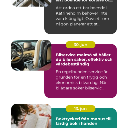
rätt boende för kortare och
längre vistelser
Att ordna ett bra boende i
Katrineholm behöver inte
vara krångligt. Oavsett om
någon planerar att st...
30. jun
Bilservice malmö så håller
du bilen säker, effektiv och
värdebeständig
En regelbunden service är
grunden för en trygg och
ekonomisk bilvardag. När
bilägare söker bilservic...
13. jun
Boktryckeri från manus till
färdig bok i handen