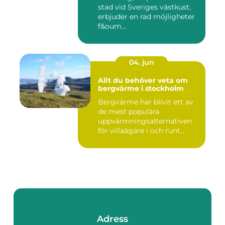
stad vid Sveriges västkust,
erbjuder en rad möjligheter
f&oum...
04. jun
Allt du behöver veta om
bergvärme i stockholm
Bergvärme har blivit ett av
de mest populära
uppvärmningsalternativen
för villaägare i och runt
Stoc...
Adress