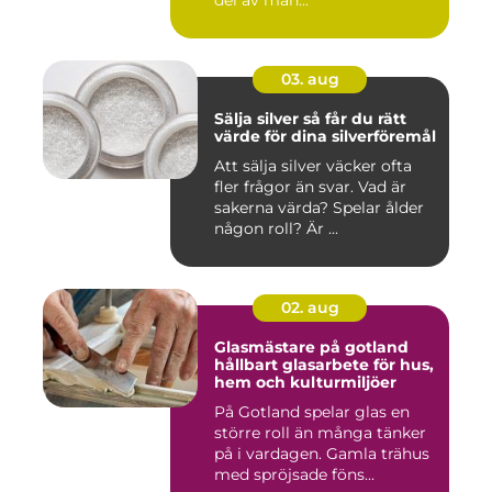
del av mån...
03. aug
Sälja silver så får du rätt
värde för dina silverföremål
Att sälja silver väcker ofta
fler frågor än svar. Vad är
sakerna värda? Spelar ålder
någon roll? Är ...
02. aug
Glasmästare på gotland
hållbart glasarbete för hus,
hem och kulturmiljöer
På Gotland spelar glas en
större roll än många tänker
på i vardagen. Gamla trähus
med spröjsade föns...