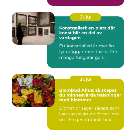
31. jul
Konstgalleri: en plats där
konst blir en del av
vardagen
Ett konstgalleri är mer än
fyra väggar med tavlor. För
många fungerar gall...
31. jul
Blombud Åhus: så skapar
du minnesvärda hälsningar
med blommor
Blommor säger sådant som
kan vara svårt att formulera i
ord. En genomtänkt buk...