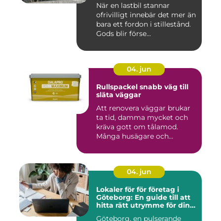
När en lastbil stannar
ofrivilligt innebär det mer än
bara ett fordon i stillestånd.
Gods blir förse...
04. jun
Rullspackel snabb väg till
släta väggar
Att renovera väggar brukar
ta tid, damma mycket och
kräva gott om tålamod.
Många husägare och
hantve...
04. jun
Lokaler för för företag i
Göteborg: En guide till att
hitta rätt utrymme för din
verksamhet
Göteborg, en pulserande