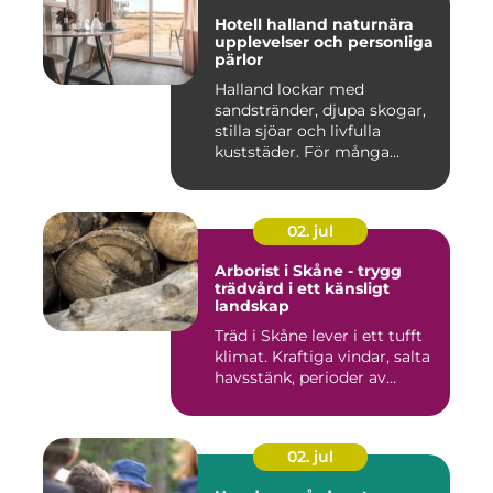
Hotell halland naturnära
upplevelser och personliga
pärlor
Halland lockar med
sandstränder, djupa skogar,
stilla sjöar och livfulla
kuststäder. För många
räcke...
02. jul
Arborist i Skåne - trygg
trädvård i ett känsligt
landskap
Träd i Skåne lever i ett tufft
klimat. Kraftiga vindar, salta
havsstänk, perioder av...
02. jul