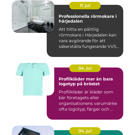
11. jul
Professionella rörmokare i
härjedalen
Att hitta en pålitlig
rörmokare i Härjedalen kan
vara avgörande för att
säkerställa fungerande VVS-
s...
04. jul
Profilkläder mer än bara
logotyp på bröstet
Profilkläder är kläder som
bär företagets eller
organisationens varumärke
ofta logotyp, färger och ...
04. jul