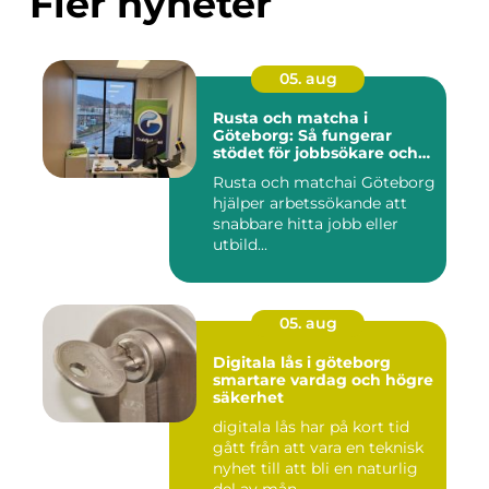
Fler nyheter
05. aug
Rusta och matcha i
Göteborg: Så fungerar
stödet för jobbsökare och
arbetsgivare
Rusta och matchai Göteborg
hjälper arbetssökande att
snabbare hitta jobb eller
utbild...
05. aug
Digitala lås i göteborg
smartare vardag och högre
säkerhet
digitala lås har på kort tid
gått från att vara en teknisk
nyhet till att bli en naturlig