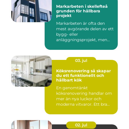
Markarbeten i skellefteå
grunden för hållbara
projekt
Markarbeten är ofta den
mest avgörande delen av ett
bygg- eller
anläggningsprojekt, men
också den de...
03. jul
Köksrenovering så skapar
du ett funktionellt och
hållbart kök
En genomtänkt
köksrenovering handlar om
mer än nya luckor och
moderna vitvaror. Ett bra
kök ska fung...
02. jul