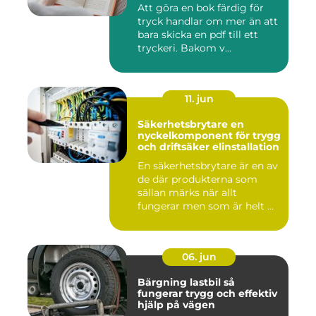
Att göra en bok färdig för
tryck handlar om mer än att
bara skicka en pdf till ett
tryckeri. Bakom v...
11. jun
Säkerhetsbrytare en
nyckelkomponent för trygg
och driftsäker elinstallation
En säkerhetsbrytare är en av
de där produkterna som
sällan märks när allt
fungerar men som är helt ...
06. jun
Bärgning lastbil så
fungerar trygg och effektiv
hjälp på vägen