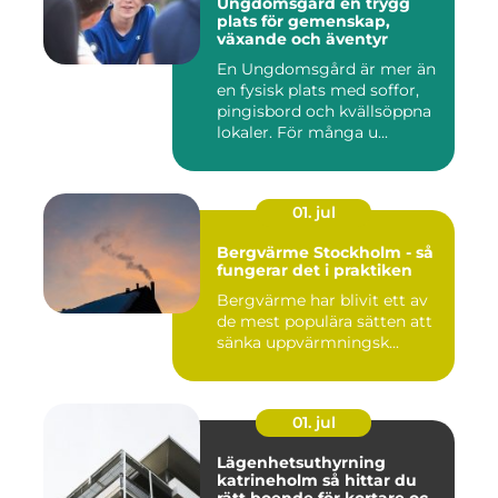
Ungdomsgård en trygg
plats för gemenskap,
växande och äventyr
En Ungdomsgård är mer än
en fysisk plats med soffor,
pingisbord och kvällsöppna
lokaler. För många u...
01. jul
Bergvärme Stockholm - så
fungerar det i praktiken
Bergvärme har blivit ett av
de mest populära sätten att
sänka uppvärmningsk...
01. jul
Lägenhetsuthyrning
katrineholm så hittar du