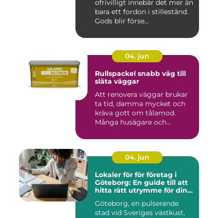
ofrivilligt innebär det mer än
bara ett fordon i stillestånd.
Gods blir förse...
04. jun
Rullspackel snabb väg till
släta väggar
Att renovera väggar brukar
ta tid, damma mycket och
kräva gott om tålamod.
Många husägare och
hantve...
04. jun
Lokaler för för företag i
Göteborg: En guide till att
hitta rätt utrymme för din
verksamhet
Göteborg, en pulserande
stad vid Sveriges västkust,