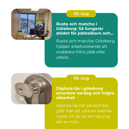
05. aug
Rusta och matcha i
Göteborg: Så fungerar
stödet för jobbsökare och
arbetsgivare
Rusta och matchai Göteborg
hjälper arbetssökande att
snabbare hitta jobb eller
utbild...
05. aug
Digitala lås i göteborg
smartare vardag och högre
säkerhet
digitala lås har på kort tid
gått från att vara en teknisk
nyhet till att bli en naturlig
del av mån...