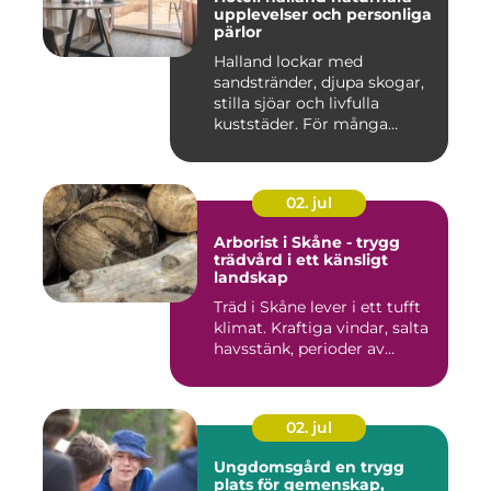
upplevelser och personliga
pärlor
Halland lockar med
sandstränder, djupa skogar,
stilla sjöar och livfulla
kuststäder. För många
räcke...
02. jul
Arborist i Skåne - trygg
trädvård i ett känsligt
landskap
Träd i Skåne lever i ett tufft
klimat. Kraftiga vindar, salta
havsstänk, perioder av...
02. jul
Ungdomsgård en trygg
plats för gemenskap,