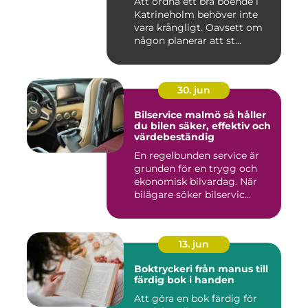
Att ordna ett bra boende i
Katrineholm behöver inte
vara krångligt. Oavsett om
någon planerar att st...
30. jun
Bilservice malmö så håller
du bilen säker, effektiv och
värdebeständig
En regelbunden service är
grunden för en trygg och
ekonomisk bilvardag. När
bilägare söker bilservic...
13. jun
Boktryckeri från manus till
färdig bok i handen
Att göra en bok färdig för