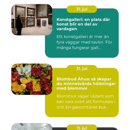
31. jul
Konstgalleri: en plats där
konst blir en del av
vardagen
Ett konstgalleri är mer än
fyra väggar med tavlor. För
många fungerar gall...
31. jul
Blombud Åhus: så skapar
du minnesvärda hälsningar
med blommor
Blommor säger sådant som
kan vara svårt att formulera i
ord. En genomtänkt buk...
11. jul