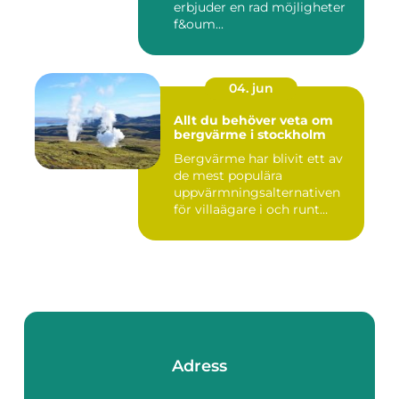
erbjuder en rad möjligheter
f&oum...
04. jun
Allt du behöver veta om
bergvärme i stockholm
Bergvärme har blivit ett av
de mest populära
uppvärmningsalternativen
för villaägare i och runt
Stoc...
Adress