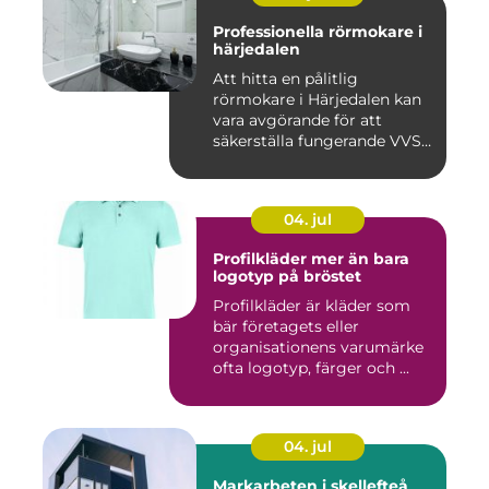
Professionella rörmokare i
härjedalen
Att hitta en pålitlig
rörmokare i Härjedalen kan
vara avgörande för att
säkerställa fungerande VVS-
s...
04. jul
Profilkläder mer än bara
logotyp på bröstet
Profilkläder är kläder som
bär företagets eller
organisationens varumärke
ofta logotyp, färger och ...
04. jul
Markarbeten i skellefteå