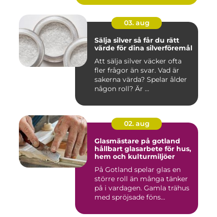
03. aug
Sälja silver så får du rätt
värde för dina silverföremål
Att sälja silver väcker ofta
fler frågor än svar. Vad är
sakerna värda? Spelar ålder
någon roll? Är ...
02. aug
Glasmästare på gotland
hållbart glasarbete för hus,
hem och kulturmiljöer
På Gotland spelar glas en
större roll än många tänker
på i vardagen. Gamla trähus
med spröjsade föns...