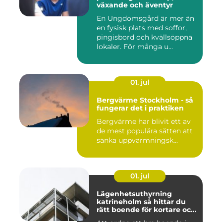
växande och äventyr
En Ungdomsgård är mer än
en fysisk plats med soffor,
pingisbord och kvällsöppna
lokaler. För många u...
01. jul
Bergvärme Stockholm - så
fungerar det i praktiken
Bergvärme har blivit ett av
de mest populära sätten att
sänka uppvärmningsk...
01. jul
Lägenhetsuthyrning
katrineholm så hittar du
rätt boende för kortare och
längre vistelser