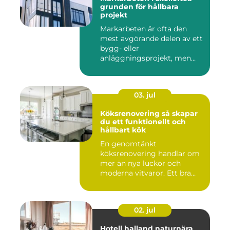
grunden för hållbara
projekt
Markarbeten är ofta den
mest avgörande delen av ett
bygg- eller
anläggningsprojekt, men
också den de...
03. jul
Köksrenovering så skapar
du ett funktionellt och
hållbart kök
En genomtänkt
köksrenovering handlar om
mer än nya luckor och
moderna vitvaror. Ett bra
kök ska fung...
02. jul
Hotell halland naturnära