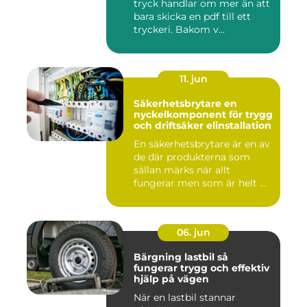
tryck handlar om mer än att
bara skicka en pdf till ett
tryckeri. Bakom v...
11. jun
Säkerhetsbrytare en
nyckelkomponent för trygg
och driftsäker elinstallation
En säkerhetsbrytare är en av
de där produkterna som
sällan märks när allt
fungerar men som är helt ...
06. jun
Bärgning lastbil så
fungerar trygg och effektiv
hjälp på vägen
När en lastbil stannar