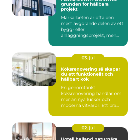
grunden för hållbara
projekt
Markarbeten är ofta den
mest avgörande delen av ett
bygg- eller
anläggningsprojekt, men
också den de...
03. jul
Köksrenovering så skapar
du ett funktionellt och
hållbart kök
En genomtänkt
köksrenovering handlar om
mer än nya luckor och
moderna vitvaror. Ett bra
kök ska fung...
02. jul
Hotell halland naturnära