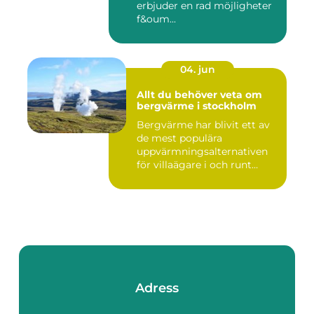
erbjuder en rad möjligheter
f&oum...
04. jun
Allt du behöver veta om
bergvärme i stockholm
Bergvärme har blivit ett av
de mest populära
uppvärmningsalternativen
för villaägare i och runt
Stoc...
Adress