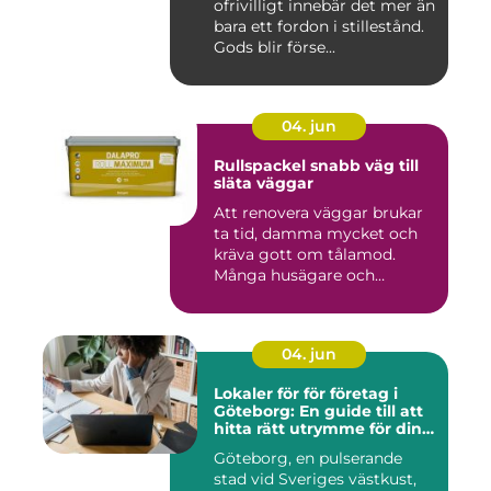
ofrivilligt innebär det mer än
bara ett fordon i stillestånd.
Gods blir förse...
04. jun
Rullspackel snabb väg till
släta väggar
Att renovera väggar brukar
ta tid, damma mycket och
kräva gott om tålamod.
Många husägare och
hantve...
04. jun
Lokaler för för företag i
Göteborg: En guide till att
hitta rätt utrymme för din
verksamhet
Göteborg, en pulserande
stad vid Sveriges västkust,