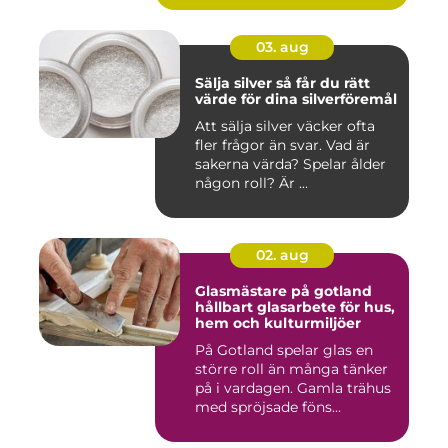
03. aug
Sälja silver så får du rätt
värde för dina silverföremål
Att sälja silver väcker ofta
fler frågor än svar. Vad är
sakerna värda? Spelar ålder
någon roll? Är ...
02. aug
Glasmästare på gotland
hållbart glasarbete för hus,
hem och kulturmiljöer
På Gotland spelar glas en
större roll än många tänker
på i vardagen. Gamla trähus
med spröjsade föns...