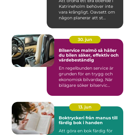
Att ordna ett bra boende i
Katrineholm behöver inte
vara krångligt. Oavsett om
någon planerar att st...
30. jun
Bilservice malmö så håller
du bilen säker, effektiv och
värdebeständig
En regelbunden service är
grunden för en trygg och
ekonomisk bilvardag. När
bilägare söker bilservic...
13. jun
Boktryckeri från manus till
färdig bok i handen
Att göra en bok färdig för