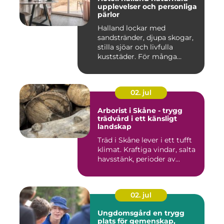
upplevelser och personliga
pärlor
Halland lockar med
sandstränder, djupa skogar,
stilla sjöar och livfulla
kuststäder. För många
räcke...
02. jul
Arborist i Skåne - trygg
trädvård i ett känsligt
landskap
Träd i Skåne lever i ett tufft
klimat. Kraftiga vindar, salta
havsstänk, perioder av...
02. jul
Ungdomsgård en trygg
plats för gemenskap,