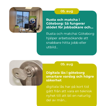
05. aug
Rusta och matcha i
Göteborg: Så fungerar
stödet för jobbsökare och
arbetsgivare
Rusta och matchai Göteborg
hjälper arbetssökande att
snabbare hitta jobb eller
utbild...
05. aug
Digitala lås i göteborg
smartare vardag och högre
säkerhet
digitala lås har på kort tid
gått från att vara en teknisk
nyhet till att bli en naturlig
del av mån...