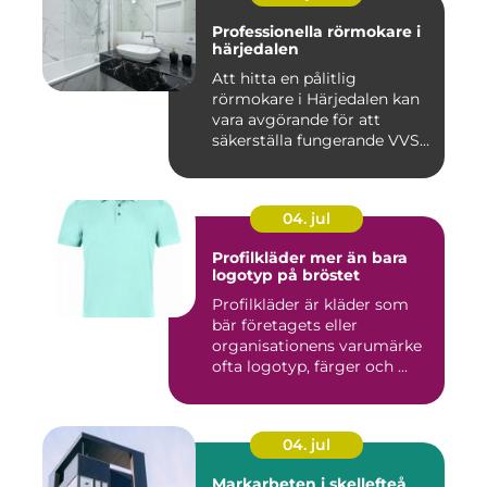
Professionella rörmokare i
härjedalen
Att hitta en pålitlig
rörmokare i Härjedalen kan
vara avgörande för att
säkerställa fungerande VVS-
s...
04. jul
Profilkläder mer än bara
logotyp på bröstet
Profilkläder är kläder som
bär företagets eller
organisationens varumärke
ofta logotyp, färger och ...
04. jul
Markarbeten i skellefteå