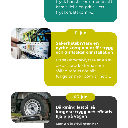
tryck handlar om mer än att
bara skicka en pdf till ett
tryckeri. Bakom v...
11. jun
Säkerhetsbrytare en
nyckelkomponent för trygg
och driftsäker elinstallation
En säkerhetsbrytare är en av
de där produkterna som
sällan märks när allt
fungerar men som är helt ...
06. jun
Bärgning lastbil så
fungerar trygg och effektiv
hjälp på vägen
När en lastbil stannar