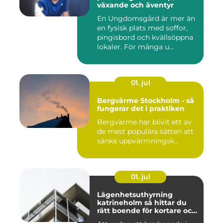
växande och äventyr
En Ungdomsgård är mer än
en fysisk plats med soffor,
pingisbord och kvällsöppna
lokaler. För många u...
01. jul
Bergvärme Stockholm - så
fungerar det i praktiken
Bergvärme har blivit ett av
de mest populära sätten att
sänka uppvärmningsk...
01. jul
Lägenhetsuthyrning
katrineholm så hittar du
rätt boende för kortare och
längre vistelser