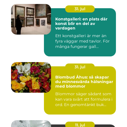
31. jul
Konstgalleri: en plats där
konst blir en del av
vardagen
Ett konstgalleri är mer än
fyra väggar med tavlor. För
många fungerar gall...
31. jul
Blombud Åhus: så skapar
du minnesvärda hälsningar
med blommor
Blommor säger sådant som
kan vara svårt att formulera i
ord. En genomtänkt buk...
11. jul