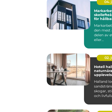
04. j
Markarbet
skellefteå grunde
för hållba
Markarbet
den mest 
delen av e
eller
anläggnin
men också 
02. j
Hotell ha
naturnär
upplevels
personlig
Halland l
sandsträn
skogar, sti
och livfull
kuststäder
många räck