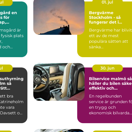
ul
01. jul
rd en
Bergvärme
s för
Stockholm - så
ap,
fungerar det i
och äventyr
praktiken
msgård är
Bergvärme har blivit
fysisk plats
ett av de mest
r,
populära sätten att
d och
sänka
a lokaler.
uppvärmningsk...
u...
ul
30. jun
suthyrning
Bilservice malmö så
m så
håller du bilen säke
rätt
effektiv och
r kortare
värdebeständig
ett bra
En regelbunden
 vistelser
Katrineholm
service är grunden f
te vara
en trygg och
. Oavsett om
ekonomisk bilvardag
nerar att
När bilägare söker
bilservic...