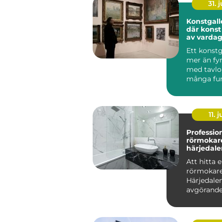
31. j
Konstgalle
där konst 
av varda
Ett konstg
mer än fy
med tavlor
många fung
11. j
Professio
rörmokare
härjedale
Att hitta e
rörmokare
Härjedale
avgörande 
säkerställ
fungerande