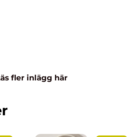
äs fler inlägg här
er