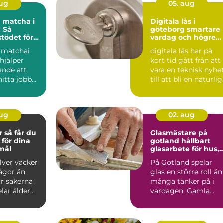
aug
05. aug
 matcha i
Digitala lås i
 Så
göteborg smartare
stödet för
vardag och högre
re och
säkerhet
 matchai
digitala lås har på
are
hjälper
kort tid gått från att
ande att
vara en teknisk nyhe
itta jobb
till att bli en naturlig
...
del av mån...
aug
02. aug
 du
Glasmästare på
 för dina
gotland hållbart
emål
glasarbete för hus,
hem och
ilver väcker
På Gotland spelar
kulturmiljöer
rågor än
glas en större roll än
är sakerna
många tänker på i
lar ålder
vardagen. Gamla
 Är ...
trähus med spröjsad
föns...