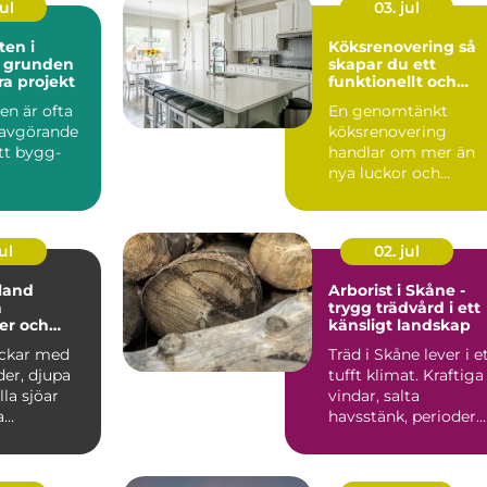
ul
03. jul
en i
Köksrenovering så
n
skapar du ett
ra projekt
funktionellt och
hållbart kök
en är ofta
En genomtänkt
avgörande
köksrenovering
tt bygg-
handlar om mer än
nya luckor och
gsprojekt,
moderna vitvaror. Et
den de...
bra kök ska fung...
ul
02. jul
lland
Arborist i Skåne -
a
trygg trädvård i ett
er och
känsligt landskap
a pärlor
ockar med
Träd i Skåne lever i e
der, djupa
tufft klimat. Kraftiga
lla sjöar
vindar, salta
a
havsstänk, perioder
. För
av...
e...