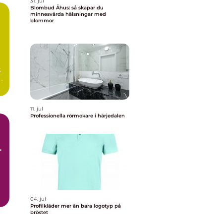
31. jul
Blombud Åhus: så skapar du
minnesvärda hälsningar med
blommor
t
11. jul
Professionella rörmokare i härjedalen
e
04. jul
Profilkläder mer än bara logotyp på
bröstet