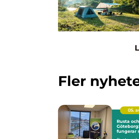
L
Fler nyhet
05. 
Rusta och
Göteborg:
fungerar 
jobbsöka