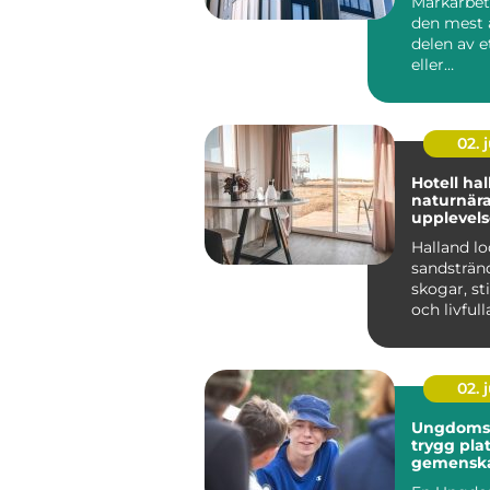
Markarbet
den mest 
delen av e
eller
anläggnin
men också 
02. j
Hotell ha
naturnär
upplevels
personlig
Halland l
sandsträn
skogar, sti
och livfull
kuststäder
många räck
02. j
Ungdomsgå
trygg plat
gemensk
växande 