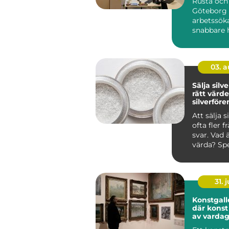
Rusta och
arbetsgiv
Göteborg 
arbetssök
snabbare h
eller utbild
03. 
Sälja silver så får
rätt värde
silverför
Att sälja s
ofta fler f
svar. Vad 
värda? Spe
någon roll?
31. j
Konstgalle
där konst 
av varda