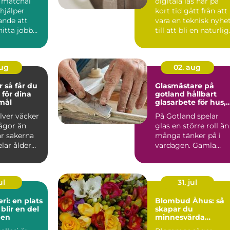
 matchai
digitala lås har på
are
hjälper
kort tid gått från att
ande att
vara en teknisk nyhe
itta jobb
till att bli en naturlig
...
del av mån...
aug
02. aug
 du
Glasmästare på
 för dina
gotland hållbart
emål
glasarbete för hus,
hem och
ilver väcker
På Gotland spelar
kulturmiljöer
rågor än
glas en större roll än
är sakerna
många tänker på i
lar ålder
vardagen. Gamla
 Är ...
trähus med spröjsad
föns...
ul
31. jul
ri: en plats
Blombud Åhus: så
blir en del
skapar du
gen
minnesvärda
hälsningar med