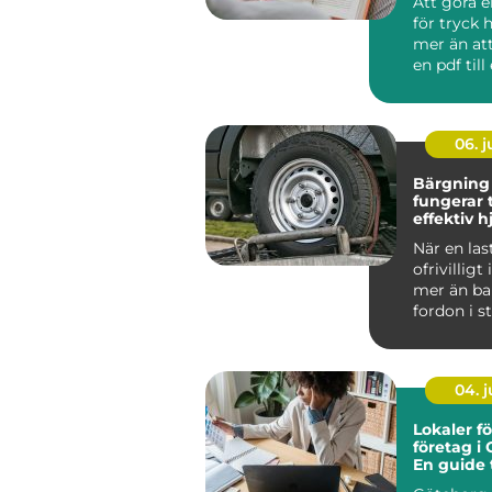
Att göra e
för tryck
mer än att
en pdf till
Bakom v...
06. 
Bärgning la
fungerar 
effektiv h
vägen
När en las
ofrivilligt
mer än bar
fordon i st
Gods blir f
04. 
Lokaler fö
företag i
En guide t
rätt utry