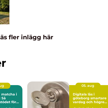
äs fler inlägg här
er
aug
05. aug
 matcha i
Digitala lås i
 Så
göteborg smartare
stödet för
vardag och högre
re och
säkerhet