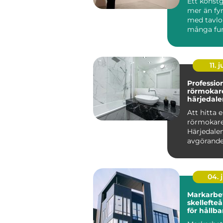
Ett konstg
mer än fy
med tavlor
många fung
11. j
Professio
rörmokare
härjedale
Att hitta e
rörmokare
Härjedale
avgörande 
säkerställ
fungerande
04. j
Markarbet
skellefteå grunde
för hållba