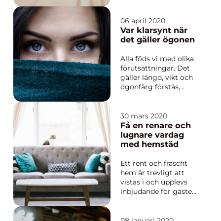
att få duka upp till en
fin middag på sin fina
altan som är gjord för
06 april 2020
mysiga stunder.
Var klarsynt när
Kruxet kan vara att
det gäller ögonen
få...
Alla föds vi med olika
förutsättningar. Det
gäller längd, vikt och
ögonfärg förstås,
samt ärftlighet kring
sjukdomar. Mycket
kan du påverka
30 mars 2020
genom att leva sunt.
Få en renare och
Att röra på sig, &aum...
lugnare vardag
med hemstäd
Ett rent och fräscht
hem är trevligt att
vistas i och upplevs
inbjudande för gäster.
Det är viktigt att
kunna känna att man
kan koppla av när
08 januari 2020