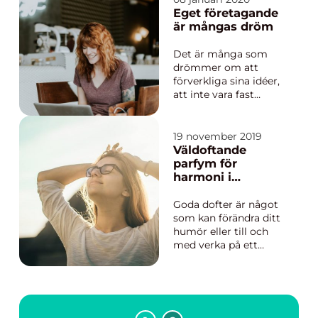
man kommer hem
Eget företagande
från skola eller jobb
är mångas dröm
eftersom det är den
tiden...
Det är många som
drömmer om att
förverkliga sina idéer,
att inte vara fast
anställda samt att
inte behöva sitta på
ett kontor från 08:00-
19 november 2019
16:00 måndag till
Väldoftande
fredag.Att inte ha en
parfym för
chef och kunna g...
harmoni i
vardagen
Goda dofter är något
som kan förändra ditt
humör eller till och
med verka på ett
lugnande sätt. Till
exempel ska
citrusdofter ha en
uppiggande effekt
och vanilj kan göra att