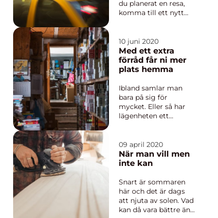
kvalitetsk...
du planerat en resa,
komma till ett nytt
spännande land och
upptäcka det? Vilken
flygplats åker du
10 juni 2020
ifrån? Ofta får man
Med ett extra
resa en bit för att ta
förråd får ni mer
sig till flygplatsen. Vi
plats hemma
har några stycken i
Sverige, men
Ibland samlar man
dessvärre i...
bara på sig för
mycket. Eller så har
lägenheten ett
alldeles för litet förråd.
Barnen är utflugna
men många av deras
09 april 2020
saker finns fortfarande
När man vill men
kvar. Man skiljer sig
inte kan
eller kanske ska fly...
Snart är sommaren
här och det är dags
att njuta av solen. Vad
kan då vara bättre än