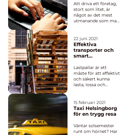
Att driva ett företag,
stort som litet, är
något av det mest
utmanande som man
kan göra här i livet.
Utöver att bli förälder
är det nämligen en
22 juni 2021
enorm utmaning att
Effektiva
få tillvaron som
transporter och
företaga...
smart
lagerhållning med
lastpallar
Lastpallar är ett
måste för att effektivt
och säkert kunna
lasta, lossa och
transportera gods,
både med tåg, lastbil
och containerfartyg.
15 februari 2021
Inom hela EU och
Taxi Helsingborg
även i stora delar av
för en trygg resa
världen använder man
sig av standardiserade
Väntar solsemester
mått och särskilda
runt om hörnet? Har