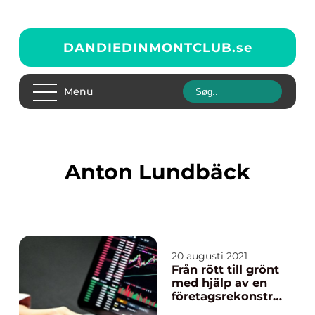
DANDIEDINMONTCLUB.
se
Menu
Anton Lundbäck
20 augusti 2021
Från rött till grönt
med hjälp av en
företagsrekonstru
ktion