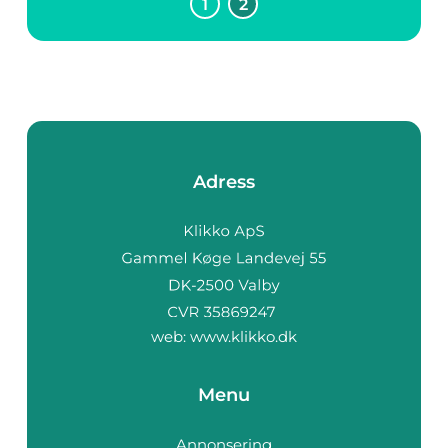
1
2
man känner sig lugn
och trygg...
Adress
web:
www.klikko.dk
Menu
Annonsering