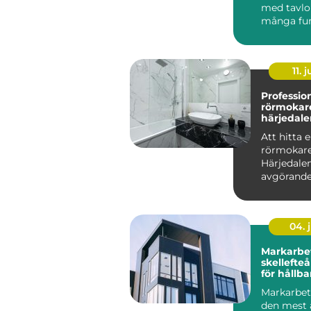
med tavlor
många fung
11. j
Professio
rörmokare
härjedale
Att hitta e
rörmokare
Härjedale
avgörande 
säkerställ
fungerande
04. j
Markarbet
skellefteå grunde
för hållba
Markarbet
den mest 