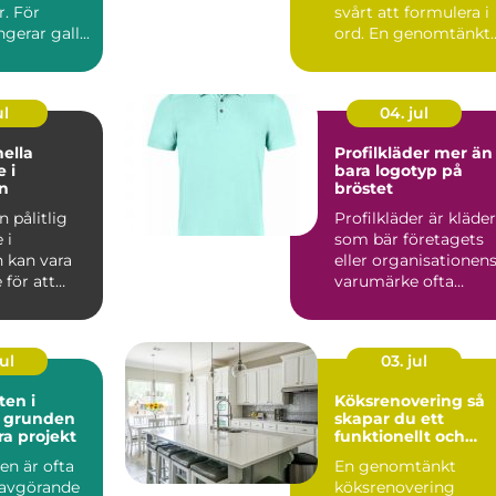
. För
svårt att formulera i
erar gall...
ord. En genomtänkt
buk...
ul
04. jul
nella
Profilkläder mer än
 i
bara logotyp på
n
bröstet
n pålitlig
Profilkläder är kläder
 i
som bär företagets
n kan vara
eller organisationen
för att
varumärke ofta
a
logotyp, färger och ..
 VVS-s...
ul
03. jul
en i
Köksrenovering så
n
skapar du ett
ra projekt
funktionellt och
hållbart kök
en är ofta
En genomtänkt
avgörande
köksrenovering