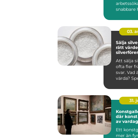
arbetssök
snabbare h
eller utbild
03. 
Sälja silver så får
rätt värde
silverför
Att sälja s
ofta fler f
svar. Vad 
värda? Spe
någon roll?
31. j
Konstgalle
där konst 
av varda
Ett konstg
mer än fy