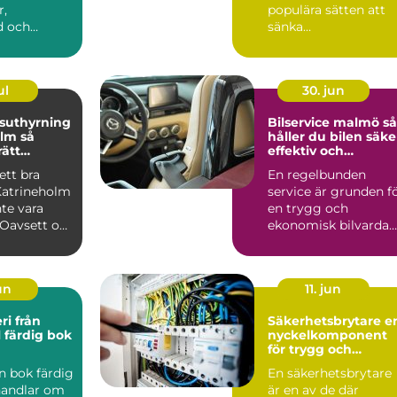
r,
populära sätten att
d och
sänka
a lokaler.
uppvärmningsk...
u...
ul
30. jun
suthyrning
Bilservice malmö så
m så
håller du bilen säke
rätt
effektiv och
r kortare
värdebeständig
ett bra
En regelbunden
 vistelser
Katrineholm
service är grunden f
te vara
en trygg och
. Oavsett om
ekonomisk bilvardag
nerar att
När bilägare söker
bilservic...
un
11. jun
från
Säkerhetsbrytare en
l färdig bok
nyckelkomponent
för trygg och
driftsäker
n bok färdig
En säkerhetsbrytare
elinstallation
 handlar om
är en av de där