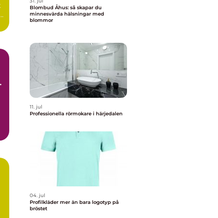
31. jul
t
Blombud Åhus: så skapar du
minnesvärda hälsningar med
blommor
11. jul
Professionella rörmokare i härjedalen
e
04. jul
Profilkläder mer än bara logotyp på
bröstet