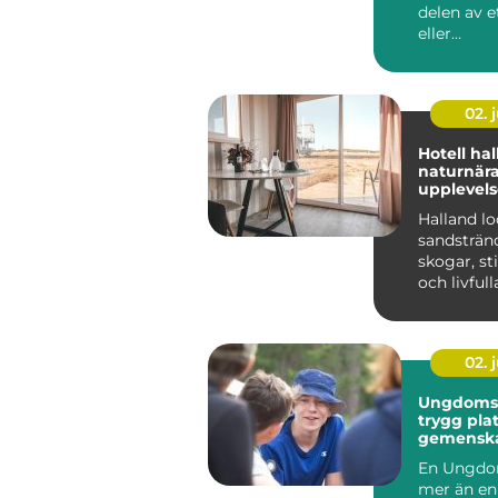
delen av e
eller
anläggnin
men också 
02. j
Hotell ha
naturnär
upplevels
personlig
Halland l
sandsträn
skogar, sti
och livfull
kuststäder
många räck
02. j
Ungdomsgå
trygg plat
gemensk
växande 
En Ungdo
mer än en 