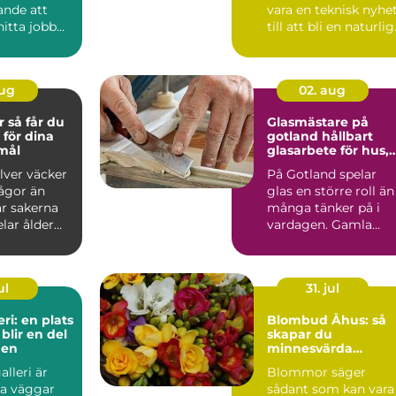
ande att
vara en teknisk nyhe
itta jobb
till att bli en naturlig
...
del av mån...
aug
02. aug
 du
Glasmästare på
 för dina
gotland hållbart
emål
glasarbete för hus,
hem och
ilver väcker
På Gotland spelar
kulturmiljöer
rågor än
glas en större roll än
är sakerna
många tänker på i
lar ålder
vardagen. Gamla
 Är ...
trähus med spröjsad
föns...
ul
31. jul
ri: en plats
Blombud Åhus: så
blir en del
skapar du
gen
minnesvärda
hälsningar med
alleri är
Blommor säger
blommor
ra väggar
sådant som kan vara