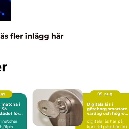
äs fler inlägg här
er
aug
05. aug
 matcha i
Digitala lås i
 Så
göteborg smartare
stödet för
vardag och högre
re och
säkerhet
 matchai
digitala lås har på
are
hjälper
kort tid gått från att