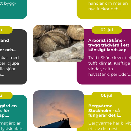
tt bygg-
handlar om mer än
nya luckor och
gsprojekt,
moderna vitvaror. Et
den de...
bra kök ska fung...
ul
02. jul
lland
Arborist i Skåne -
a
trygg trädvård i ett
er och
känsligt landskap
a pärlor
ockar med
Träd i Skåne lever i e
der, djupa
tufft klimat. Kraftiga
lla sjöar
vindar, salta
a
havsstänk, perioder
. För
av...
e...
ul
01. jul
rd en
Bergvärme
s för
Stockholm - så
ap,
fungerar det i
och äventyr
praktiken
msgård är
Bergvärme har blivit
fysisk plats
ett av de mest