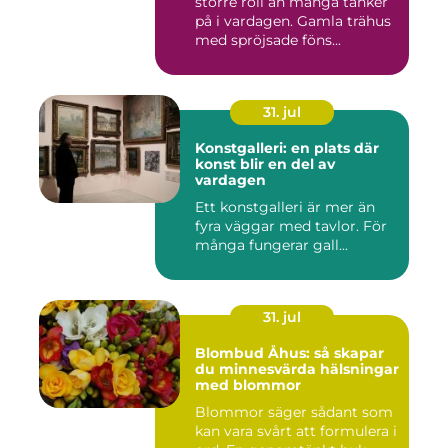
större roll än många tänker
på i vardagen. Gamla trähus
med spröjsade föns...
31. jul
Konstgalleri: en plats där
konst blir en del av
vardagen
Ett konstgalleri är mer än
fyra väggar med tavlor. För
många fungerar gall...
31. jul
Blombud Åhus: så skapar
du minnesvärda hälsningar
med blommor
Blommor säger sådant som
kan vara svårt att formulera i