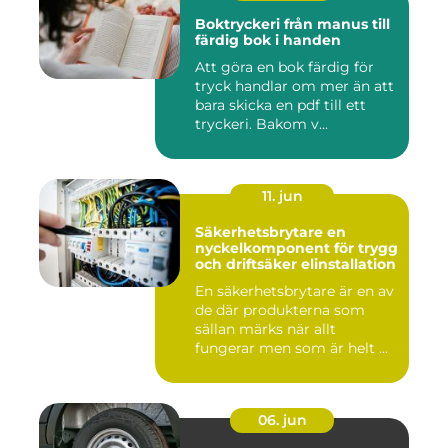
Boktryckeri från manus till
färdig bok i handen
Att göra en bok färdig för
tryck handlar om mer än att
bara skicka en pdf till ett
tryckeri. Bakom v...
11. jun
Säkerhetsbrytare en
nyckelkomponent för trygg
och driftsäker elinstallation
En säkerhetsbrytare är en av
de där produkterna som
sällan märks när allt
fungerar men som är helt ...
06. jun