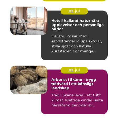
02. jul
Hotell halland naturnära
upplevelser och personliga
pärlor
Halland lockar med
sandstränder, djupa skogar,
stilla sjöar och livfulla
kuststäder. För många
räcke...
02. jul
Arborist i Skåne - trygg
trädvård i ett känsligt
landskap
Träd i Skåne lever i ett tufft
klimat. Kraftiga vindar, salta
havsstänk, perioder av...