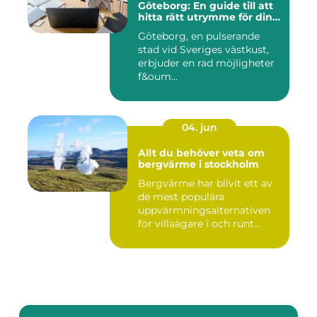
Göteborg: En guide till att
hitta rätt utrymme för din
verksamhet
Göteborg, en pulserande
stad vid Sveriges västkust,
erbjuder en rad möjligheter
f&oum...
04. jun
Allt du behöver veta om
bergvärme i stockholm
Bergvärme har blivit ett av
de mest populära
uppvärmningsalternativen
för villaägare i och runt
Stoc...