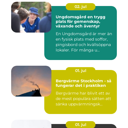
02. jul
Ungdomsgård en trygg
plats för gemenskap,
växande och äventyr
En Ungdomsgård är mer än
en fysisk plats med soffor,
pingisbord och kvällsöppna
lokaler. För många u...
01. jul
Bergvärme Stockholm - så
fungerar det i praktiken
Bergvärme har blivit ett av
de mest populära sätten att
sänka uppvärmningsk...
01. jul