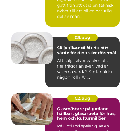
gått från att vara en teknisk
nyhet till att bli en naturlig
del av mån...
03. aug
Sälja silver så får du rätt
värde för dina silverföremål
Att sälja silver väcker ofta
fler frågor än svar. Vad är
sakerna värda? Spelar ålder
någon roll? Är ...
02. aug
Glasmästare på gotland
hållbart glasarbete för hus,
hem och kulturmiljöer
På Gotland spelar glas en