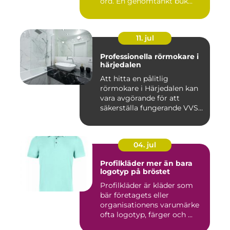
ord. En genomtänkt buk...
11. jul
Professionella rörmokare i
härjedalen
Att hitta en pålitlig
rörmokare i Härjedalen kan
vara avgörande för att
säkerställa fungerande VVS-
s...
04. jul
Profilkläder mer än bara
logotyp på bröstet
Profilkläder är kläder som
bär företagets eller
organisationens varumärke
ofta logotyp, färger och ...