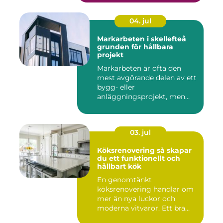
04. jul
Markarbeten i skellefteå
grunden för hållbara
projekt
Markarbeten är ofta den
mest avgörande delen av ett
bygg- eller
anläggningsprojekt, men
också den de...
03. jul
Köksrenovering så skapar
du ett funktionellt och
hållbart kök
En genomtänkt
köksrenovering handlar om
mer än nya luckor och
moderna vitvaror. Ett bra
kök ska fung...