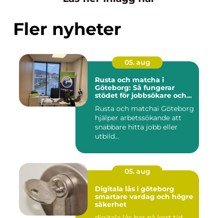
Fler nyheter
05. aug
Rusta och matcha i
Göteborg: Så fungerar
stödet för jobbsökare och
arbetsgivare
Rusta och matchai Göteborg
hjälper arbetssökande att
snabbare hitta jobb eller
utbild...
05. aug
Digitala lås i göteborg
smartare vardag och högre
säkerhet
digitala lås har på kort tid