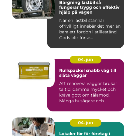
Bärgning lastbil så
fungerar trygg och effektiv
hjälp på vägen
När en lastbil stannar
ofrivilligt innebär det mer än
bara ett fordon i stillestånd.
Gods blir förse...
04. jun
Rullspackel snabb väg till
släta väggar
Att renovera väggar brukar
ta tid, damma mycket och
kräva gott om tålamod.
Många husägare och
hantve...
04. jun
Lokaler för för företag i