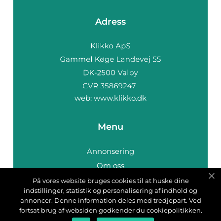
Adress
web:
www.klikko.dk
Menu
Annonsering
Om oss
Cookies
På vores website bruges cookies til at huske dine
indstillinger, statistik og personalisering af indhold og
Kontakta oss
annoncer. Denne information deles med tredjepart. Ved
Sitemap
fortsat brug af websiden godkender du cookiepolitikken.