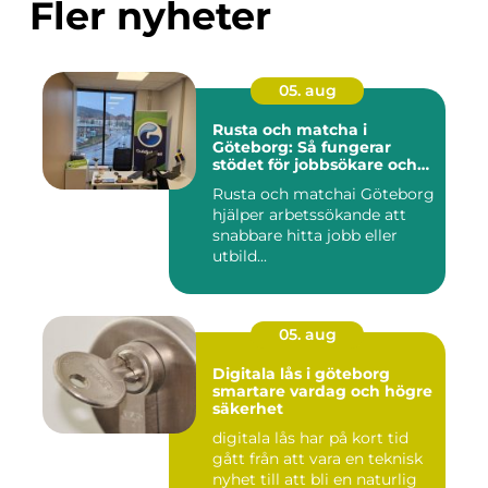
Fler nyheter
05. aug
Rusta och matcha i
Göteborg: Så fungerar
stödet för jobbsökare och
arbetsgivare
Rusta och matchai Göteborg
hjälper arbetssökande att
snabbare hitta jobb eller
utbild...
05. aug
Digitala lås i göteborg
smartare vardag och högre
säkerhet
digitala lås har på kort tid
gått från att vara en teknisk
nyhet till att bli en naturlig