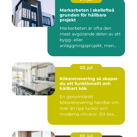
Markarbeten i skellefteå
grunden för hållbara
projekt
Markarbeten är ofta den
mest avgörande delen av ett
bygg- eller
anläggningsprojekt, men
också den de...
03. jul
Köksrenovering så skapar
du ett funktionellt och
hållbart kök
En genomtänkt
köksrenovering handlar om
mer än nya luckor och
moderna vitvaror. Ett bra
kök ska fung...
02. jul