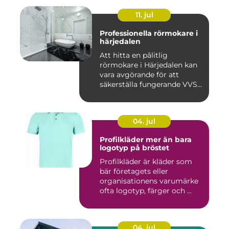
11. jul
Professionella rörmokare i
härjedalen
Att hitta en pålitlig
rörmokare i Härjedalen kan
vara avgörande för att
säkerställa fungerande VVS-
s...
04. jul
Profilkläder mer än bara
logotyp på bröstet
Profilkläder är kläder som
bär företagets eller
organisationens varumärke
ofta logotyp, färger och ...
04. jul