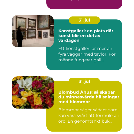
31. jul
Konstgalleri: en plats där
konst blir en del av
vardagen
Ett konstgalleri är mer än
fyra väggar med tavlor. För
många fungerar gall...
31. jul
Blombud Åhus: så skapar
du minnesvärda hälsningar
med blommor
Blommor säger sådant som
kan vara svårt att formulera i
ord. En genomtänkt buk...