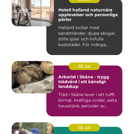
Hotell halland naturnära
upplevelser och personliga
pärlor
Halland lockar med
sandstränder, djupa skogar,
stilla sjöar och livfulla
kuststäder. För många
räcke...
02. jul
Arborist i Skåne - trygg
trädvård i ett känsligt
landskap
Träd i Skåne lever i ett tufft
klimat. Kraftiga vindar, salta
havsstänk, perioder av...
02. jul