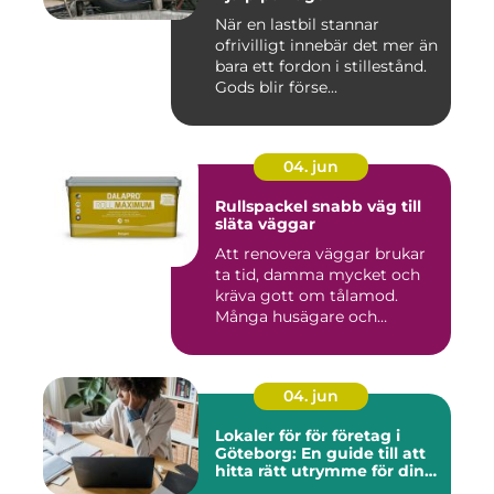
När en lastbil stannar
ofrivilligt innebär det mer än
bara ett fordon i stillestånd.
Gods blir förse...
04. jun
Rullspackel snabb väg till
släta väggar
Att renovera väggar brukar
ta tid, damma mycket och
kräva gott om tålamod.
Många husägare och
hantve...
04. jun
Lokaler för för företag i
Göteborg: En guide till att
hitta rätt utrymme för din
verksamhet