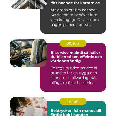
rätt boende för kortare och
längre vistelser
Att ordna ett bra boende i
Katrineholm behöver inte
vara krångligt. Oavsett om
någon planerar att st...
30. jun
Bilservice malmö så håller
du bilen säker, effektiv och
värdebeständig
En regelbunden service är
grunden för en trygg och
ekonomisk bilvardag. När
bilägare söker bilservic...
13. jun
Boktryckeri från manus till
färdig bok i handen