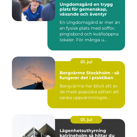
Ungdomsgård en trygg
plats för gemenskap,
växande och äventyr
En Ungdomsgård är mer än
en fysisk plats med soffor,
pingisbord och kvällsöppna
lokaler. För många u...
01. jul
Bergvärme Stockholm - så
fungerar det i praktiken
Bergvärme har blivit ett av
de mest populära sätten att
sänka uppvärmningsk...
01. jul
Lägenhetsuthyrning
katrineholm så hittar du