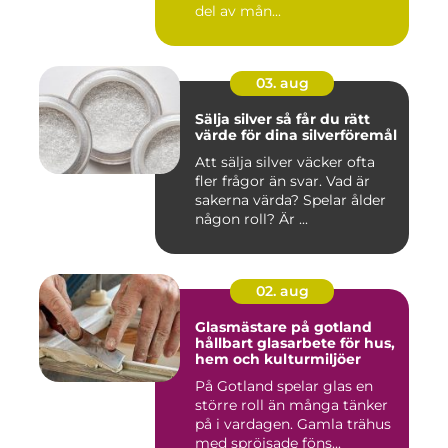
del av mån...
03. aug
Sälja silver så får du rätt
värde för dina silverföremål
Att sälja silver väcker ofta
fler frågor än svar. Vad är
sakerna värda? Spelar ålder
någon roll? Är ...
02. aug
Glasmästare på gotland
hållbart glasarbete för hus,
hem och kulturmiljöer
På Gotland spelar glas en
större roll än många tänker
på i vardagen. Gamla trähus
med spröjsade föns...