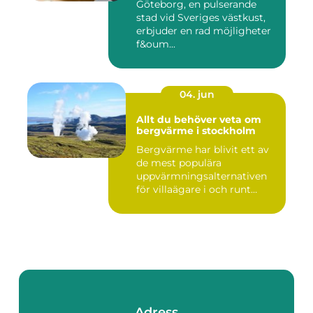
Göteborg, en pulserande
stad vid Sveriges västkust,
erbjuder en rad möjligheter
f&oum...
04. jun
Allt du behöver veta om
bergvärme i stockholm
Bergvärme har blivit ett av
de mest populära
uppvärmningsalternativen
för villaägare i och runt
Stoc...
Adress