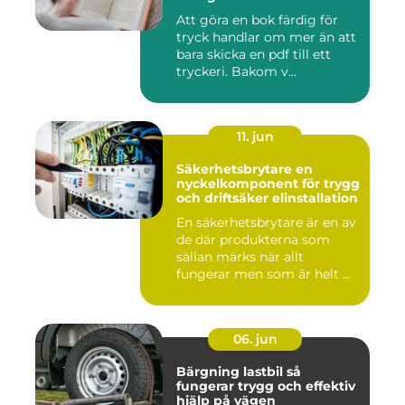
Att göra en bok färdig för
tryck handlar om mer än att
bara skicka en pdf till ett
tryckeri. Bakom v...
11. jun
Säkerhetsbrytare en
nyckelkomponent för trygg
och driftsäker elinstallation
En säkerhetsbrytare är en av
de där produkterna som
sällan märks när allt
fungerar men som är helt ...
06. jun
Bärgning lastbil så
fungerar trygg och effektiv
hjälp på vägen