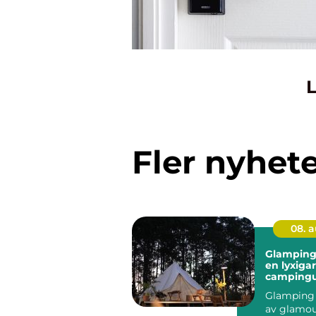
L
Fler nyhet
08. 
Glamping 
en lyxiga
campingu
Glamping 
av glamou