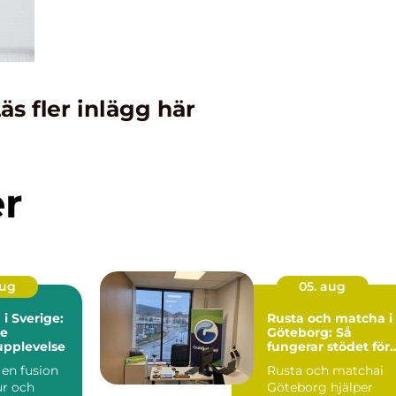
äs fler inlägg här
er
aug
05. aug
i Sverige:
Rusta och matcha i
re
Göteborg: Så
pplevelse
fungerar stödet för
jobbsökare och
en fusion
Rusta och matchai
arbetsgivare
r och
Göteborg hjälper