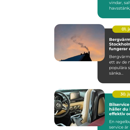
vindar, sal
havsstänk,
av...
01. j
Bergvär
Stockholm
fungerar 
praktiken
Bergvärme
ett av de
populära s
sänka
uppvärmni
30. 
Bilservice
håller du 
effektiv o
värdebes
En regelb
service är