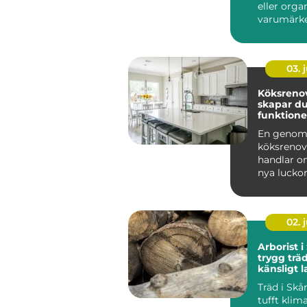
eller orga
varumärke of
logotyp, fä
03. j
Köksrenove
skapar du
funktione
hållbart 
En genom
köksrenov
handlar o
nya lucko
moderna vi
bra kök ska
02. j
Arborist i
trygg träd
känsligt 
Träd i Skån
tufft klima