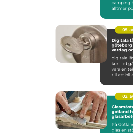
camping ha
alltmer po
i Sverige. 
05. 
Digitala lå
göteborg smartar
vardag o
säkerhet
digitala lå
kort tid gå
vara en te
till att bli
del av mån
02. 
Glasmäst
gotland hållbart
glasarbet
hem och
På Gotlan
kulturmil
glas en stö