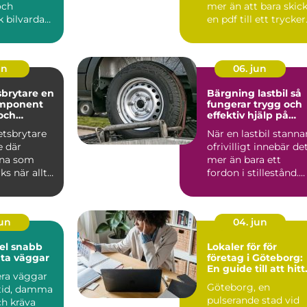
och
mer än att bara skic
 bilvardag.
en pdf till ett tryckeri
re söker
Bakom v...
un
06. jun
rytare en
Bärgning lastbil så
mponent
fungerar trygg och
 och
effektiv hjälp på
vägen
etsbrytare
När en lastbil stanna
tion
e där
ofrivilligt innebär de
rna som
mer än bara ett
ks när allt
fordon i stillestånd.
Gods blir förse...
jun
04. jun
nabb
Lokaler för för
läta väggar
företag i Göteborg:
En guide till att hitt
era väggar
rätt utrymme för di
Göteborg, en
 tid, damma
verksamhet
pulserande stad vid
h kräva