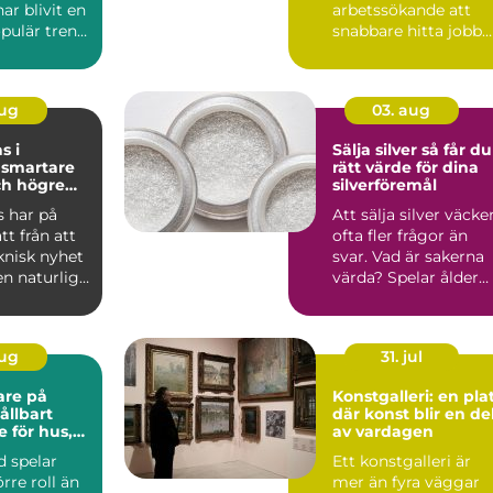
r blivit en
arbetssökande att
pulär trend
snabbare hitta jobb
Med en...
eller utbild...
aug
03. aug
s i
Sälja silver så får du
e
rätt värde för dina
ch högre
silverföremål
s har på
Att sälja silver väcke
tt från att
ofta fler frågor än
knisk nyhet
svar. Vad är sakerna
 en naturlig
värda? Spelar ålder
...
någon roll? Är ...
aug
31. jul
are på
Konstgalleri: en pla
där konst blir en de
e för hus,
av vardagen
d spelar
Ett konstgalleri är
jöer
rre roll än
mer än fyra väggar