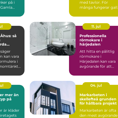
ker på i
med tavlor. För
 Gamla
många fungerar gall.
d spröjsade
ul
11. jul
Åhus: så
Professionella
u
rörmokare i
rda
härjedalen
ar med
säger
Att hitta en pålitlig
m kan vara
rörmokare i
formulera i
Härjedalen kan vara
enomtänkt
avgörande för att
säkerställa
fungerande VVS-s...
ul
04. jul
r än
Markarbeten i
typ på
skellefteå grunden
för hållbara projekt
er är kläder
Markarbeten är ofta
öretagets
den mest avgörande