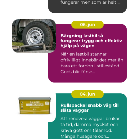
fungerar men som är helt ...
06. jun
Bärgning lastbil så
fungerar trygg och effektiv
hjälp på vägen
När en lastbil stannar
ofrivilligt innebär det mer än
bara ett fordon i stillestånd.
Gods blir förse...
04. jun
Rullspackel snabb väg till
släta väggar
Att renovera väggar brukar
ta tid, damma mycket och
kräva gott om tålamod.
Många husägare och