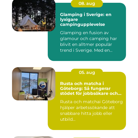
08. aug
Glamping i Sverige: en
lyxigare
campingupplevelse
Glamping en fusion av
glamour och camping har
blivit en alltmer populär
trend i Sverige. Med en...
05. aug
Rusta och matcha i
Göteborg: Så fungerar
stödet för jobbsökare och
arbetsgivare
Rusta och matchai Göteborg
hjälper arbetssökande att
snabbare hitta jobb eller
utbild...