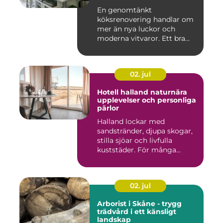
En genomtänkt
köksrenovering handlar om
mer än nya luckor och
moderna vitvaror. Ett bra
kök ska fung...
02. jul
Hotell halland naturnära
upplevelser och personliga
pärlor
Halland lockar med
sandstränder, djupa skogar,
stilla sjöar och livfulla
kuststäder. För många
räcke...
02. jul
Arborist i Skåne - trygg
trädvård i ett känsligt
landskap