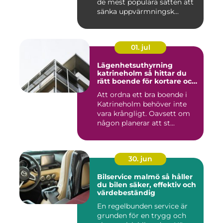
de mest populära sätten att
sänka uppvärmningsk...
01. jul
Lägenhetsuthyrning
katrineholm så hittar du
rätt boende för kortare och
längre vistelser
Att ordna ett bra boende i
Katrineholm behöver inte
vara krångligt. Oavsett om
någon planerar att st...
30. jun
Bilservice malmö så håller
du bilen säker, effektiv och
värdebeständig
En regelbunden service är
grunden för en trygg och