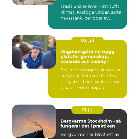
Träd i Skåne lever i ett tufft
klimat. Kraftiga vindar, salta
havsstänk, perioder av...
02. jul
Ungdomsgård en trygg
plats för gemenskap,
växande och äventyr
En Ungdomsgård är mer än
en fysisk plats med soffor,
pingisbord och kvällsöppna
lokaler. För många u...
01. jul
Bergvärme Stockholm - så
fungerar det i praktiken
Bergvärme har blivit ett av