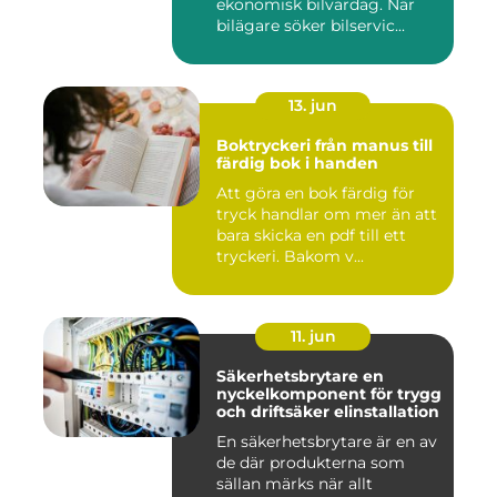
ekonomisk bilvardag. När
bilägare söker bilservic...
13. jun
Boktryckeri från manus till
färdig bok i handen
Att göra en bok färdig för
tryck handlar om mer än att
bara skicka en pdf till ett
tryckeri. Bakom v...
11. jun
Säkerhetsbrytare en
nyckelkomponent för trygg
och driftsäker elinstallation
En säkerhetsbrytare är en av
de där produkterna som
sällan märks när allt