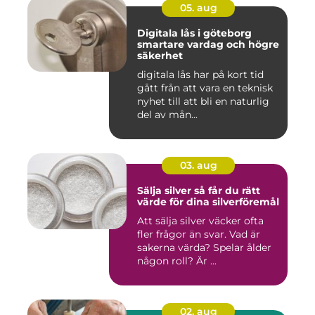
05. aug
Digitala lås i göteborg
smartare vardag och högre
säkerhet
digitala lås har på kort tid
gått från att vara en teknisk
nyhet till att bli en naturlig
del av mån...
03. aug
Sälja silver så får du rätt
värde för dina silverföremål
Att sälja silver väcker ofta
fler frågor än svar. Vad är
sakerna värda? Spelar ålder
någon roll? Är ...
02. aug