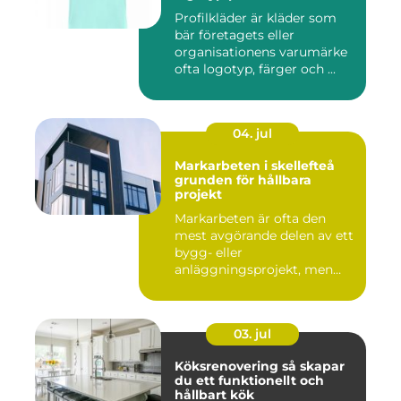
Profilkläder är kläder som
bär företagets eller
organisationens varumärke
ofta logotyp, färger och ...
04. jul
Markarbeten i skellefteå
grunden för hållbara
projekt
Markarbeten är ofta den
mest avgörande delen av ett
bygg- eller
anläggningsprojekt, men
också den de...
03. jul
Köksrenovering så skapar
du ett funktionellt och
hållbart kök