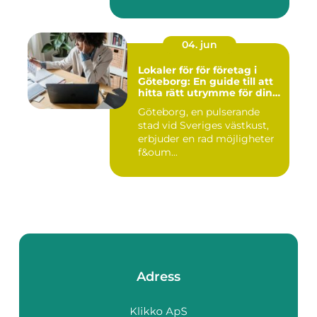
hantve...
04. jun
Lokaler för för företag i
Göteborg: En guide till att
hitta rätt utrymme för din
verksamhet
Göteborg, en pulserande
stad vid Sveriges västkust,
erbjuder en rad möjligheter
f&oum...
Adress