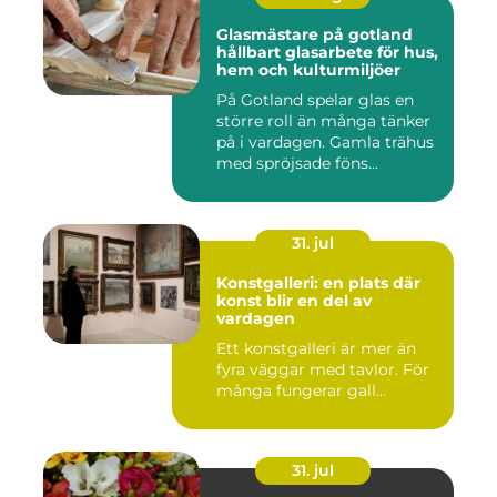
Glasmästare på gotland
hållbart glasarbete för hus,
hem och kulturmiljöer
På Gotland spelar glas en
större roll än många tänker
på i vardagen. Gamla trähus
med spröjsade föns...
31. jul
Konstgalleri: en plats där
konst blir en del av
vardagen
Ett konstgalleri är mer än
fyra väggar med tavlor. För
många fungerar gall...
31. jul