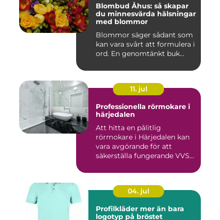
Blombud Åhus: så skapar
du minnesvärda hälsningar
med blommor
Blommor säger sådant som
kan vara svårt att formulera i
ord. En genomtänkt buk...
11. jul
Professionella rörmokare i
härjedalen
Att hitta en pålitlig
rörmokare i Härjedalen kan
vara avgörande för att
säkerställa fungerande VVS-
s...
04. jul
Profilkläder mer än bara
logotyp på bröstet